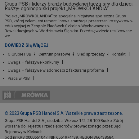
Grupa PSB i liderzy branży budowlanej łączą siły dla dzieci.
Ruszył ogólnopolski projekt „MRÓWKOLANDIA”
Projekt „MRÓWKOLANDIA” to specjalna inicjatywa społeczna Grupy
PSB, której celem jest remont i nowa aranżacja przestrzeni rozrywkowo-
edukacyjnej w Zespole Placówek Szkolno-Wychowawczo-
Rewalidacyjnych w Wodzisławiu Śląskim. Przedsięwzięcie realizowane
we...
DOWIEDZ SIĘ WIĘCEJ
O Grupie PSB
Centrum prasowe
Sieć sprzedaży
Kontakt
Uwaga – fałszywe konkursy
Uwaga – fałszywe wiadomości z fakturami proforma
Praca w PSB
© 2023 Grupa PSB Handel S.A. Wszelkie prawa zastrzeżone.
Grupa PSB Handel S.A., siedziba: Wełecz 142, 28-100 Busko-Zdrój
wpisana do Rejestru Przedsiębiorców prowadzonego przez Sąd
Rejonowy w Kielcach
pod nr KRS 0000661047, NIP 6551974439, REGON 366438684,