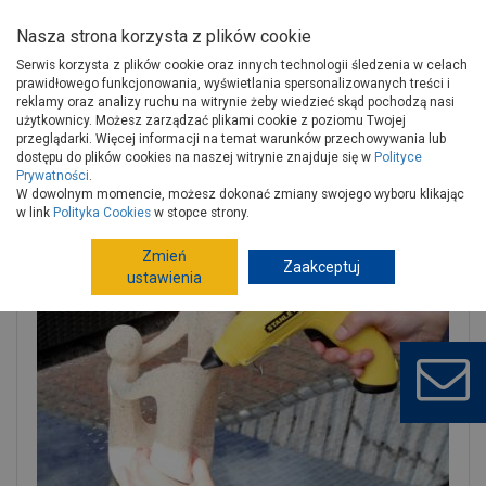
Nasza strona korzysta z plików cookie
Serwis korzysta z plików cookie oraz innych technologii śledzenia w celach
prawidłowego funkcjonowania, wyświetlania spersonalizowanych treści i
reklamy oraz analizy ruchu na witrynie żeby wiedzieć skąd pochodzą nasi
użytkownicy. Możesz zarządzać plikami cookie z poziomu Twojej
Strona główna
Narzędzia
Elektronarzędzia, osprzęt
przeglądarki. Więcej informacji na temat warunków przechowywania lub
Lutownice, pistolety do kleju, opalarki
Pistolety do kleju
dostępu do plików cookies na naszej witrynie znajduje się w
Polityce
Prywatności
.
Pistolet klejowy GR 90 R STANLEY
W dowolnym momencie, możesz dokonać zmiany swojego wyboru klikając
w link
Polityka Cookies
w stopce strony.
Zmień
Zaakceptuj
ustawienia