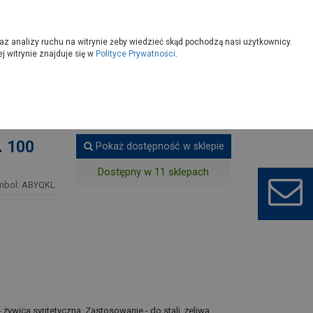
owoczesny
Wybierz sklep
az analizy ruchu na witrynie żeby wiedzieć skąd pochodzą nasi użytkownicy.
 witrynie znajduje się w
Polityce Prywatności
.
rkusze
. 100
Pokaż dostępność w sklepie
Dostępny w 11 sklepach
mbol: ABYQKL
 żywica syntetyczna. Zastosowanie - do stali, żeliwa,