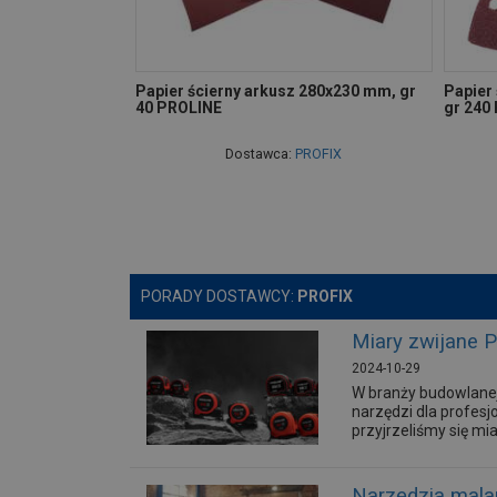
Papier ścierny arkusz 280x230 mm, gr
Papier 
40 PROLINE
gr 240
Dostawca:
PROFIX
PORADY DOSTAWCY:
PROFIX
Miary zwijane 
2024-10-29
W branży budowlanej
narzędzi dla profesj
przyjrzeliśmy się mi
Narzędzia malar