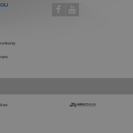
ĘCEJ
konkursy
urami
okies