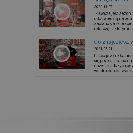
2023-11-27
"Zawsze jest sezon 
odpowiedzią na potr
zaplanowane prace. Z
roboczą, z którymi re
Co znajdziesz 
2021-05-21
Praca przy układaniu
się profesjonalne n
nawet na dużych pow
wiadra dopasowane są