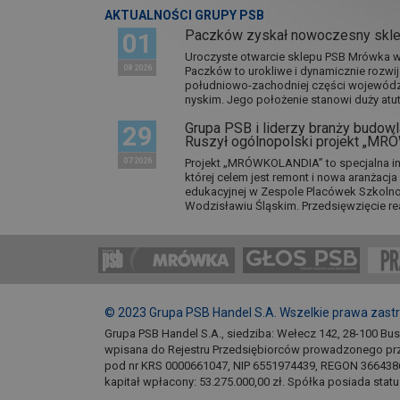
AKTUALNOŚCI GRUPY PSB
Paczków zyskał nowoczesny skl
01
Uroczyste otwarcie sklepu PSB Mrówka w 
08 2026
Paczków to urokliwe i dynamicznie rozwi
południowo-zachodniej części wojewódz
nyskim. Jego położenie stanowi duży atut.
Grupa PSB i liderzy branży budowla
29
Ruszył ogólnopolski projekt „M
07 2026
Projekt „MRÓWKOLANDIA” to specjalna in
której celem jest remont i nowa aranżacj
edukacyjnej w Zespole Placówek Szkol
Wodzisławiu Śląskim. Przedsięwzięcie re
© 2023 Grupa PSB Handel S.A. Wszelkie prawa zast
Grupa PSB Handel S.A., siedziba: Wełecz 142, 28-100 Bu
wpisana do Rejestru Przedsiębiorców prowadzonego pr
pod nr KRS 0000661047, NIP 6551974439, REGON 366438
kapitał wpłacony: 53.275.000,00 zł. Spółka posiada stat