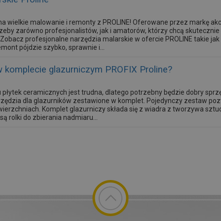
na wielkie malowanie i remonty z PROLINE! Oferowane przez markę akc
zeby zarówno profesjonalistów, jak i amatorów, którzy chcą skutecznie
obacz profesjonalne narzędzia malarskie w ofercie PROLINE takie jak 
mont pójdzie szybko, sprawnie i...
w komplecie glazurniczym PROFIX Proline?
 płytek ceramicznych jest trudna, dlatego potrzebny będzie dobry sprzę
arzędzia dla glazurników zestawione w komplet. Pojedynczy zestaw p
ierzchniach. Komplet glazurniczy składa się z wiadra z tworzywa sztu
 rolki do zbierania nadmiaru...