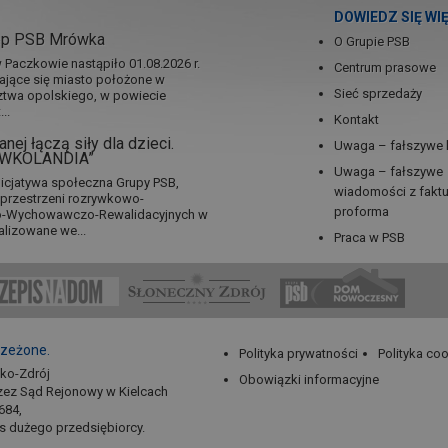
DOWIEDZ SIĘ WI
ep PSB Mrówka
O Grupie PSB
Paczkowie nastąpiło 01.08.2026 r.
Centrum prasowe
jające się miasto położone w
Sieć sprzedaży
twa opolskiego, w powiecie
..
Kontakt
nej łączą siły dla dzieci.
Uwaga – fałszywe 
RÓWKOLANDIA”
Uwaga – fałszywe
icjatywa społeczna Grupy PSB,
wiadomości z fakt
a przestrzeni rozrywkowo-
proforma
no-Wychowawczo-Rewalidacyjnych w
alizowane we...
Praca w PSB
rzeżone.
Polityka prywatności
Polityka co
sko-Zdrój
Obowiązki informacyjne
zez Sąd Rejonowy w Kielcach
684,
us dużego przedsiębiorcy.