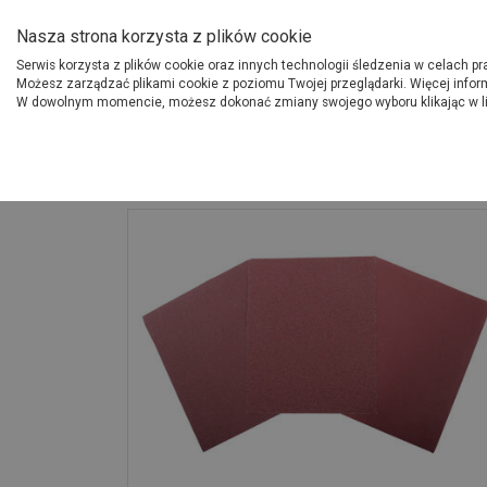
O Grupie PSB
Dostawcy
Jak dołąc
Nasza strona korzysta z plików cookie
Serwis korzysta z plików cookie oraz innych technologii śledzenia w celach p
Gdzi
Produkty
Możesz zarządzać plikami cookie z poziomu Twojej przeglądarki. Więcej infor
W dowolnym momencie, możesz dokonać zmiany swojego wyboru klikając w l
Strona główna
Narzędzia
Płótno ścierne arkusz 280x230 mm gr. 10