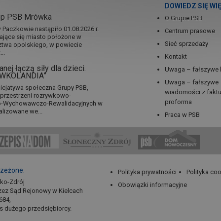
DOWIEDZ SIĘ WI
ep PSB Mrówka
O Grupie PSB
Paczkowie nastąpiło 01.08.2026 r.
Centrum prasowe
jające się miasto położone w
Sieć sprzedaży
twa opolskiego, w powiecie
..
Kontakt
nej łączą siły dla dzieci.
Uwaga – fałszywe 
RÓWKOLANDIA”
Uwaga – fałszywe
icjatywa społeczna Grupy PSB,
wiadomości z fakt
a przestrzeni rozrywkowo-
proforma
no-Wychowawczo-Rewalidacyjnych w
alizowane we...
Praca w PSB
rzeżone.
Polityka prywatności
Polityka co
sko-Zdrój
Obowiązki informacyjne
zez Sąd Rejonowy w Kielcach
684,
us dużego przedsiębiorcy.