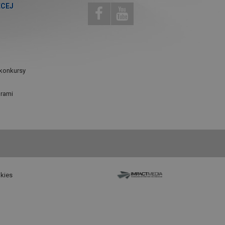
ĘCEJ
konkursy
urami
okies