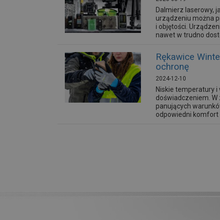
Dalmierz laserowy, j
urządzeniu można pr
i objętości. Urządze
nawet w trudno dostę
Rękawice Winte
ochronę
2024-12-10
Niskie temperatury 
doświadczeniem. W z
panujących warunkó
odpowiedni komfort c