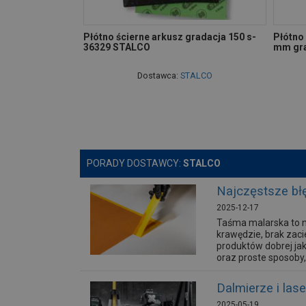
Płótno ścierne arkusz gradacja 150 s-
Płótno
36329 STALCO
mm gra
Dostawca:
STALCO
PORADY DOSTAWCY:
STALCO
Najczęstsze błę
2025-12-17
Taśma malarska to n
krawędzie, brak zaci
produktów dobrej jak
oraz proste sposoby, 
Dalmierze i las
2025-05-19