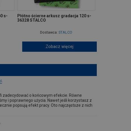
0 s-
Płótno ścierne arkusz gradacja 120 s-
36328 STALCO
Dostawca:
STALCO
Zobacz więcej
ć
trafi zadecydować o końcowym efekcie. Równe
śmy i poprawnego użycia. Nawet jeśli korzystasz z
ecznie popsują efekt pracy. Oto najczęstsze z nich
e