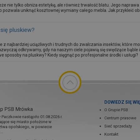
eże nie tylko obniża estetykę, ale również trwałość blatu. Jego napr
to pozwala uniknąć kosztownej wymiany całego mebla. Jak przykleić ob
się pluskiew?
e z najbardziej uciążliwych i trudnych do zwalczania insektów, które 
zwyczaj odkrywamy, gdy na naszym ciele pojawią się swędzące bąble i p
 sposoby na pluskwy? Kiedy sięgnąć po profesjonalne środki i usługi?
DOWIEDZ SIĘ WI
ep PSB Mrówka
O Grupie PSB
Paczkowie nastąpiło 01.08.2026 r.
Centrum prasowe
jające się miasto położone w
Sieć sprzedaży
twa opolskiego, w powiecie
..
Kontakt