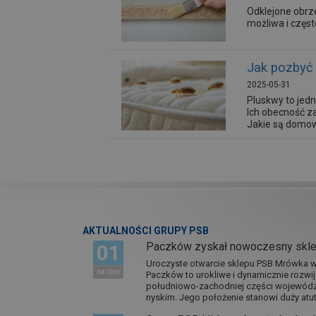
Odklejone obrz
możliwa i częs
Jak pozbyć 
2025-05-31
Pluskwy to jedn
Ich obecność za
Jakie są domowe
AKTUALNOŚCI GRUPY PSB
Paczków zyskał nowoczesny skl
01
Uroczyste otwarcie sklepu PSB Mrówka w 
08 2026
Paczków to urokliwe i dynamicznie rozwi
południowo-zachodniej części wojewódz
nyskim. Jego położenie stanowi duży atut.