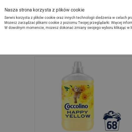
O Grupie PSB
Dostawcy
Jak dołąc
Nasza strona korzysta z plików cookie
Serwis korzysta z plików cookie oraz innych technologii śledzenia w celach p
Gdzi
Produkty
Możesz zarządzać plikami cookie z poziomu Twojej przeglądarki. Więcej infor
W dowolnym momencie, możesz dokonać zmiany swojego wyboru klikając w l
Strona główna
Wyposażenie
Płyn do płukania Happy Yellow 1,7 L COC