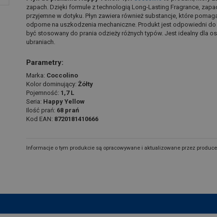
zapach. Dzięki formule z technologią Long-Lasting Fragrance, zapac
przyjemne w dotyku. Płyn zawiera również substancje, które pomagaj
odporne na uszkodzenia mechaniczne. Produkt jest odpowiedni do
być stosowany do prania odzieży różnych typów. Jest idealny dla o
ubraniach.
Parametry:
Marka:
Coccolino
Kolor dominujący:
Żółty
Pojemność:
1,7 L
Seria:
Happy Yellow
Ilość prań:
68 prań
Kod EAN:
8720181410666
Informacje o tym produkcie są opracowywane i aktualizowane przez produce