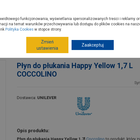
zyć do PSB?
Budowa domu - krok po kroku
Dla Fachowców
Dom N
rawidłowego funkcjonowania, wyświetlania spersonalizowanych treści i reklamy or
e kupisz
Porady
macji na temat warunków przechowywania lub dostępu do plików cookies na naszej
ink
Polityka Cookies
w stopce strony.
Zmień
Art.drogeryjne
Środki piorące
Zaakceptuj
Płyny, koncent
ustawienia
COLINO
Płyn do płukania Happy Yellow 1,7 L
COCCOLINO
Sy
Dostawca:
UNILEVER
Opis produktu:
Płyn do płukania Happy Yellow 1,7l
Coccolino
to produkt, który 