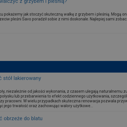
walczyć z grzybem i pleśnią?
ku pokażemy jak stoczyć skuteczną walkę z grzybem i pleśnią. Mogą 
zeciw pleśni Savo poradził sobie z nimi doskonale. Najlepiej sami zoba
 stół lakierowany
oły, niezależnie od jakości wykonania, z czasem ulegają naturalnemu 
a połysku lub przebarwienia to efekt codziennego użytkowania, szczeg
 czy pracowni. W wielu przypadkach skuteczna renowacja pozwala przywr
ąc jego trwałość oraz zachowując walory użytkowe...
ić obrzeże do blatu