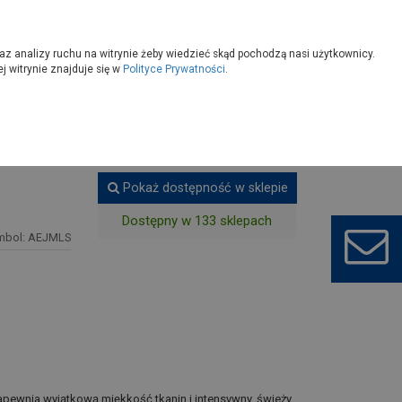
owoczesny
Wybierz sklep
az analizy ruchu na witrynie żeby wiedzieć skąd pochodzą nasi użytkownicy.
 witrynie znajduje się w
Polityce Prywatności
.
raty do płukania
Pokaż dostępność w sklepie
Dostępny w 133 sklepach
mbol: AEJMLS
zapewnia wyjątkową miękkość tkanin i intensywny, świeży