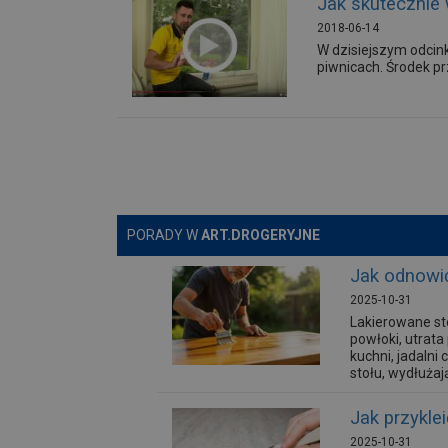
Jak skutecznie 
2018-06-14
W dzisiejszym odcin
piwnicach. Środek pr
PORADY W
ART.DROGERYJNE
Jak odnowić
2025-10-31
Lakierowane st
powłoki, utrat
kuchni, jadalni
stołu, wydłużaj
Jak przykle
2025-10-31