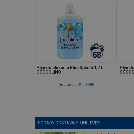
Płyn do płukania Blue Splash 1,7 L
Płyn do
COCCOLINO
COCCO
Dostawca:
UNILEVER
PORADY DOSTAWCY:
UNILEVER