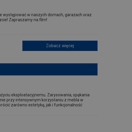
one występować w naszych domach, garażach oraz
czcie! Zapraszamy na film!
Zobacz więcej
zużyciu eksploatacyjnemu. Zarysowania, spękania
ólnie przy intensywnym korzystaniu z mebla w
ócić zarówno estetykę, jak i funkcjonalność