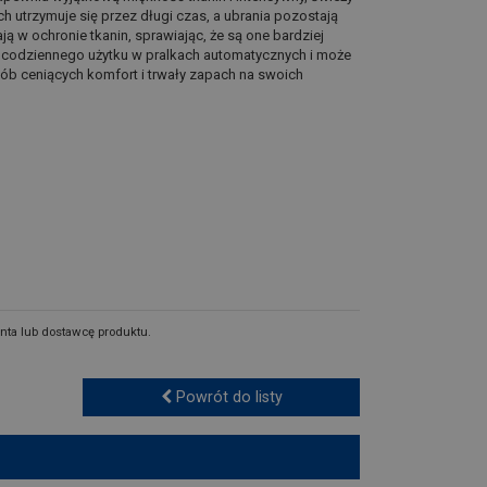
h utrzymuje się przez długi czas, a ubrania pozostają
ą w ochronie tkanin, sprawiając, że są one bardziej
 codziennego użytku w pralkach automatycznych i może
sób ceniących komfort i trwały zapach na swoich
nta lub dostawcę produktu.
Powrót do listy