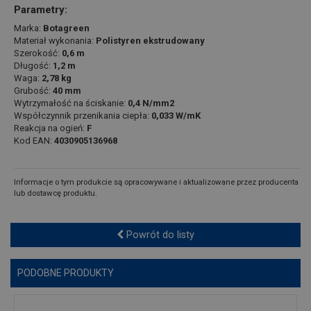
Parametry:
Marka:
Botagreen
Materiał wykonania:
Polistyren ekstrudowany
Szerokość:
0,6 m
Długość:
1,2 m
Waga:
2,78 kg
Grubość:
40 mm
Wytrzymałość na ściskanie:
0,4 N/mm2
Współczynnik przenikania ciepła:
0,033 W/mK
Reakcja na ogień:
F
Kod EAN:
4030905136968
Informacje o tym produkcie są opracowywane i aktualizowane przez producenta
lub dostawcę produktu.
Powrót do listy
PODOBNE PRODUKTY