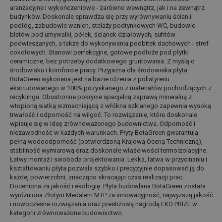
aranżacyjne i wykończeniowe - zarówno wewnątrz, jak i na zewnątrz
budynków. Doskonale sprawdza się przy wyrównywaniu ścian i
podłóg, zabudowie wanien, stelaży podtynkowych WC, budowie
blatów pod umywalki, półek, ścianek działowych, sufitów
podwieszanych, a także do wykonywania podbitek dachowych i stref
cokołowych. Stanowi perfekcyjne, gotowe podłoże pod płytki
ceramiczne, bez potrzeby dodatkowego gruntowania. Z myślą o
środowisku i komforcie pracy. Przyjazna dla środowiska płyta
BotaGreen wykonana jest na bazie rdzenia z polistyrenu
ekstrudowanego w 100% pozyskanego z materiałów pochodzących z
recyklingu. Obustronne pokrycie specjalną zaprawą mineralną z
wtopioną siatką wzmacniającą z włókna szklanego zapewnia wysoką
trwałość i odporność na wilgoć. To rozwiązanie, które doskonale
wpisuje się w ideę zrównoważonego budownictwa. Odporność i
niezawodność w każdych warunkach. Płyty BotaGreen gwarantują
pełną wodoodporność (potwierdzoną Krajową Oceną Techniczną),
stabilność wymiarową oraz doskonałe właściwości termoizolacyjne.
Łatwy montaż i swoboda projektowania. Lekka, łatwa w przycinaniu i
kształtowaniu płyta pozwala szybko i precyzyjnie dopasować ją do
każdej powierzchni, znacząco skracając czas realizacji prac.
Doceniona za jakość i ekologię. Płyta budowlana BotaGreen została
wyróżniona Złotym Medalem MTP za innowacyjność, najwyższą jakość
i nowoczesne rozwiązania oraz prestiżową nagrodą EKO PRIZE w
kategorii zrównoważone budownictwo.