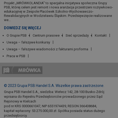
Projekt „MRÓWKOLANDIA” to specjalna inicjatywa społeczna Grupy
PSB, której celem jest remont i nowa aranżacja przestrzeni rozrywkowo-
edukacyjnej w Zespole Placówek Szkolno-Wychowawczo-
Rewalidacyjnych w Wodzisławiu Śląskim. Przedsięwzięcie realizowane
we...
DOWIEDZ SIĘ WIĘCEJ
O Grupie PSB
Centrum prasowe
Sieć sprzedaży
Kontakt
Uwaga – fałszywe konkursy
Uwaga – fałszywe wiadomości z fakturami proforma
Praca w PSB
© 2023 Grupa PSB Handel S.A. Wszelkie prawa zastrzeżone.
Grupa PSB Handel S.A., siedziba: Wełecz 142, 28-100 Busko-Zdrój
wpisana do Rejestru Przedsiębiorców prowadzonego przez Sąd
Rejonowy w Kielcach
pod nr KRS 0000661047, NIP 6551974439, REGON 366438684,
kapitał wpłacony: 53.275.000,00 zł. Spółka posiada status dużego
przedsiębiorcy.