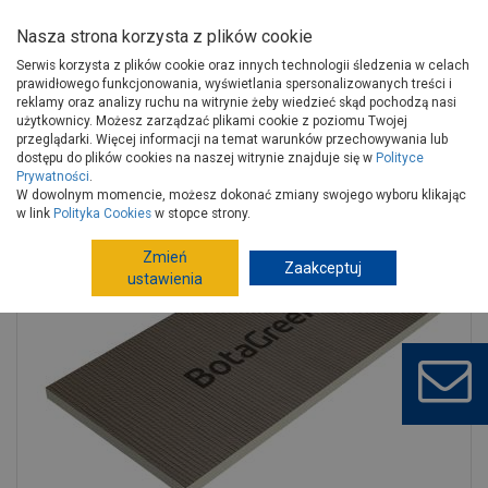
Nasza strona korzysta z plików cookie
Serwis korzysta z plików cookie oraz innych technologii śledzenia w celach
prawidłowego funkcjonowania, wyświetlania spersonalizowanych treści i
reklamy oraz analizy ruchu na witrynie żeby wiedzieć skąd pochodzą nasi
użytkownicy. Możesz zarządzać plikami cookie z poziomu Twojej
Strona główna
Wykończenie
Sucha zabudowa
Płyty
przeglądarki. Więcej informacji na temat warunków przechowywania lub
Płyty specjalistyczne
dostępu do plików cookies na naszej witrynie znajduje się w
Polityce
Prywatności
.
Płyta budowlana Botagreen 40 mm x 0,6 m x 1,2 m BOTAMENT
W dowolnym momencie, możesz dokonać zmiany swojego wyboru klikając
w link
Polityka Cookies
w stopce strony.
Zmień
Zaakceptuj
ustawienia