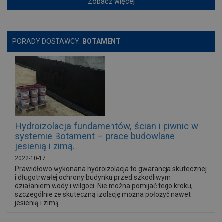
Zobacz więcej
PORADY DOSTAWCY:
BOTAMENT
Hydroizolacja fundamentów, ścian i piwnic w
systemie Botament – prace budowlane
jesienią i zimą.
2022-10-17
Prawidłowo wykonana hydroizolacja to gwarancja skutecznej
i długotrwałej ochrony budynku przed szkodliwym
działaniem wody i wilgoci. Nie można pomijać tego kroku,
szczególnie że skuteczną izolację można położyć nawet
jesienią i zimą.