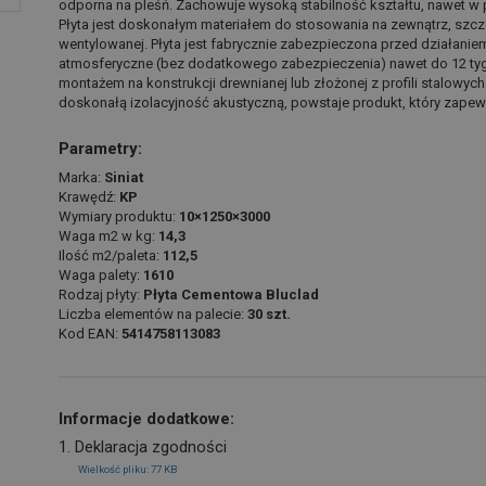
odporna na pleśń. Zachowuje wysoką stabilność kształtu, nawet w 
Płyta jest doskonałym materiałem do stosowania na zewnątrz, szc
wentylowanej. Płyta jest fabrycznie zabezpieczona przed działaniem
atmosferyczne (bez dodatkowego zabezpieczenia) nawet do 12 tygod
montażem na konstrukcji drewnianej lub złożonej z profili stalowy
doskonałą izolacyjność akustyczną, powstaje produkt, który zapewn
Parametry:
Marka:
Siniat
Krawędź:
KP
Wymiary produktu:
10×1250×3000
Waga m2 w kg:
14,3
Ilość m2/paleta:
112,5
Waga palety:
1610
Rodzaj płyty:
Płyta Cementowa Bluclad
Liczba elementów na palecie:
30 szt.
Kod EAN:
5414758113083
Informacje dodatkowe:
1. Deklaracja zgodności
Wielkość pliku: 77 KB