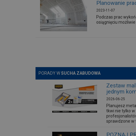
Planowanie prac
2023-11-07
Podczas prac wykońc
osiągnięciu możliwie
PORADY W
SUCHA ZABUDOWA
Zestaw mal
jednym kom
2026-06-25
Planujesz meta
tkwi nie tylko
profesjonalist
sprawdzone w t
POZNAJ PR