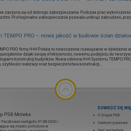
ie zaczyna się od dobrego zabezpieczania. Podczas prac wykończeni
zchni. Profesjonalne zabezpieczanie pozwala uniknąć zabrudzeń, przys
 TEMPO PRO – nowa jakość w budowie ścian działo
PO PRO firmy H+H Polska to nowoczesne rozwiązanie w dziedzinie wz
specjalistów dzięki swojej efektywności, nowemu podejściu do tworzyw
ologiami konstrukcji budynków. Nowa odsłona H+H Systemu TEMPO PRO
i, szybkości realizacji oraz bezpieczeństwa konstrukcji...
DOWIEDZ SIĘ WI
ep PSB Mrówka
O Grupie PSB
Paczkowie nastąpiło 01.08.2026 r.
Centrum prasowe
jające się miasto położone w
Sieć sprzedaży
twa opolskiego, w powiecie