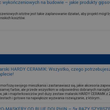
 wykończeniowych na budowie – jakie produkty gipsow
zeniowych istotne jest takie zaplanowanie działań, aby projekt mógł b
 niskich kosztów.
arski HARDY CERAMIK: Wszystko, czego potrzebujesz
plecie!
morfozę swojego mieszkania i zastanawiasz się, jakie akcesoria zape
 w samej farbie, ale przede wszystkim w odpowiednio dobranych narzęd
ów, jak i majsterkowiczów jest duży zestaw malarski HARDY CERAMIK 
estach i gotowe na największe wyzwania rozwiązanie, z którym...
O-MASKERY OD BLUE DOLPHIN – 5x RAZY SZYBSZ