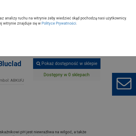
owoczesny
Wybierz sklep
az analizy ruchu na witrynie żeby wiedzieć skąd pochodzą nasi użytkownicy.
 witrynie znajduje się w
Polityce Prywatności
.
luclad
Pokaż dostępność w sklepie
Dostępny w 0 sklepach
mbol: ABKUFJ
aźnikowi pH jest niewrażliwa na wilgoć, a także