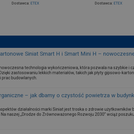
Dostawca:
ETEX
Dostawca:
ETEX
kartonowe Siniat Smart H i Smart Mini H – nowoczesn
owoczesna technologia wykończeniowa, która pozwala na szybkie i cz
zięki zastosowaniu lekkich materiałów, takich jak płyty gipsowo-karton
ji prac budowlanych.
organiczne – jak dbamy o czystość powietrza w budyn
pektów działalności marki Siniat jest troska o zdrowie użytkowników
. Na naszej „Drodze do Zrównoważonego Rozwoju 2030” wciąż poszuku