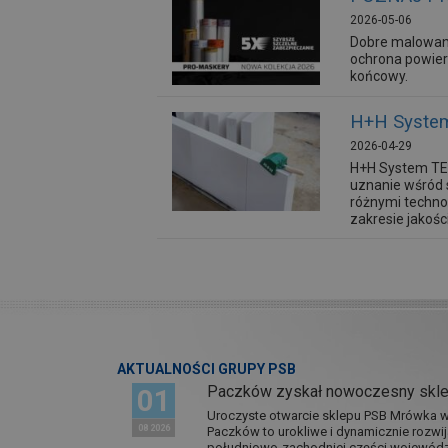
2026-05-06
Dobre malowan
ochrona powier
końcowy.
H+H System
2026-04-29
H+H System TEM
uznanie wśród 
różnymi techn
zakresie jakośc
AKTUALNOŚCI GRUPY PSB
Paczków zyskał nowoczesny skl
01
Uroczyste otwarcie sklepu PSB Mrówka w 
08 2026
Paczków to urokliwe i dynamicznie rozwi
południowo-zachodniej części wojewódz