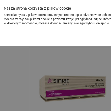
O Grupie PSB
Dostawcy
Jak dołąc
Nasza strona korzysta z plików cookie
Serwis korzysta z plików cookie oraz innych technologii śledzenia w celach p
Gdzi
Produkty
Możesz zarządzać plikami cookie z poziomu Twojej przeglądarki. Więcej infor
W dowolnym momencie, możesz dokonać zmiany swojego wyboru klikając w l
Strona główna
Wykończenie
Płyta cementowa 10x1250x3000 mm Blucl