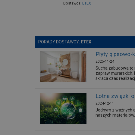
Dostawca:
ETEX
PORADY DOSTAWCY:
ETEX
Płyty gipsowo-
2025-11-24
Sucha zabudowa to n
zapraw murarskich. D
skraca czas realizac
Lotne związki 
2024-12-11
Jednym z ważnych as
naszych materiałów