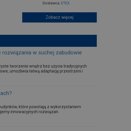
Dostawca:
ETEX
Zobacz więcej
e rozwiązania w suchej zabudowie
yste tworzenie wnętrz bez użycia tradycyjnych
owe, umożliwia łatwą adaptację przestrzeni i
kach?
 budynków, które powstają z wykorzystaniem
jemy innowacyjnych rozwiązań.