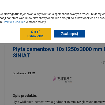
zyć do PSB?
Budowa domu - krok po kroku
Dla Fachowców
Dom N
rawidłowego funkcjonowania, wyświetlania spersonalizowanych treści i reklamy or
e kupisz
Porady
macji na temat warunków przechowywania lub dostępu do plików cookies na naszej
ink
Polityka Cookies
w stopce strony.
Zmień
Sucha zabudowa
Płyty
Zaakceptuj
Płyta cementowa
ustawienia
ad SINIAT
Płyta cementowa 10x1250x3000 mm B
SINIAT
Sy
Dostawca:
ETEX
Opis produktu:
Płyta włóknisto-cementowa o grubości 10 mm. Dzięki wysokiemu wsk