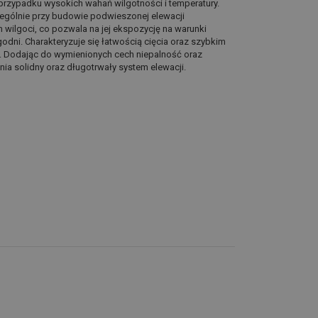
przypadku wysokich wahań wilgotności i temperatury.
zególnie przy budowie podwieszonej elewacji
 wilgoci, co pozwala na jej ekspozycję na warunki
ni. Charakteryzuje się łatwością cięcia oraz szybkim
ch. Dodając do wymienionych cech niepalność oraz
ia solidny oraz długotrwały system elewacji.