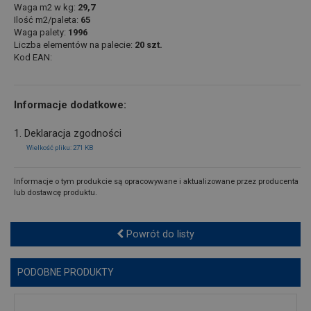
Waga m2 w kg:
29,7
Ilość m2/paleta:
65
Waga palety:
1996
Liczba elementów na palecie:
20 szt.
Kod EAN:
Informacje dodatkowe:
1. Deklaracja zgodności
Wielkość pliku: 271 KB
Informacje o tym produkcie są opracowywane i aktualizowane przez producenta
lub dostawcę produktu.
Powrót do listy
PODOBNE PRODUKTY