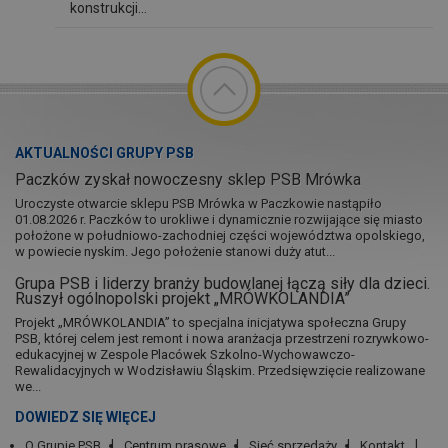
konstrukcji...
AKTUALNOŚCI GRUPY PSB
Paczków zyskał nowoczesny sklep PSB Mrówka
Uroczyste otwarcie sklepu PSB Mrówka w Paczkowie nastąpiło
01.08.2026 r. Paczków to urokliwe i dynamicznie rozwijające się miasto
położone w południowo-zachodniej części województwa opolskiego,
w powiecie nyskim. Jego położenie stanowi duży atut...
Grupa PSB i liderzy branży budowlanej łączą siły dla dzieci.
Ruszył ogólnopolski projekt „MRÓWKOLANDIA”
Projekt „MRÓWKOLANDIA” to specjalna inicjatywa społeczna Grupy
PSB, której celem jest remont i nowa aranżacja przestrzeni rozrywkowo-
edukacyjnej w Zespole Placówek Szkolno-Wychowawczo-
Rewalidacyjnych w Wodzisławiu Śląskim. Przedsięwzięcie realizowane
we...
DOWIEDZ SIĘ WIĘCEJ
O Grupie PSB
Centrum prasowe
Sieć sprzedaży
Kontakt