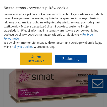
Nasza strona korzysta z plików cookie
Serwis korzysta z plików cookie oraz innych technologii śledzenia w celach
prawidłowego funkcjonowania, wyświetlania spersonalizowanych treści i
reklamy oraz analizy ruchu na witrynie żeby wiedzieć skąd pochodzą nasi
użytkownicy. Możesz zarządzać plikami cookie z poziomu Twojej
Strona główna
Wykończenie
Sucha zabudowa
Płyty
przeglądarki. Więcej informacji na temat warunków przechowywania lub
Płyta cementowa
dostępu do plików cookies na naszej witrynie znajduje się w
Polityce
Prywatności
.
Płyta cementowa 22x2600x1250 mm Duripanel A2 SINIAT
W dowolnym momencie, możesz dokonać zmiany swojego wyboru klikając
w link
Polityka Cookies
w stopce strony.
Zmień
Zaakceptuj
ustawienia