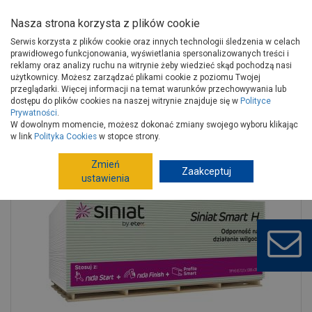
Nasza strona korzysta z plików cookie
Serwis korzysta z plików cookie oraz innych technologii śledzenia w celach
prawidłowego funkcjonowania, wyświetlania spersonalizowanych treści i
reklamy oraz analizy ruchu na witrynie żeby wiedzieć skąd pochodzą nasi
użytkownicy. Możesz zarządzać plikami cookie z poziomu Twojej
Strona główna
Wykończenie
Sucha zabudowa
Płyty
przeglądarki. Więcej informacji na temat warunków przechowywania lub
Płyta gipsowo-kartonowa
dostępu do plików cookies na naszej witrynie znajduje się w
Polityce
Prywatności
.
Płyta g-k 12,5x1200x2000 mm Smart H SINIAT
W dowolnym momencie, możesz dokonać zmiany swojego wyboru klikając
w link
Polityka Cookies
w stopce strony.
Zmień
Zaakceptuj
ustawienia