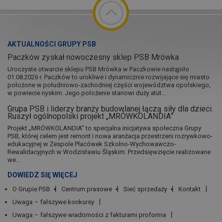
AKTUALNOŚCI GRUPY PSB
Paczków zyskał nowoczesny sklep PSB Mrówka
Uroczyste otwarcie sklepu PSB Mrówka w Paczkowie nastąpiło
01.08.2026 r. Paczków to urokliwe i dynamicznie rozwijające się miasto
położone w południowo-zachodniej części województwa opolskiego,
w powiecie nyskim. Jego położenie stanowi duży atut...
Grupa PSB i liderzy branży budowlanej łączą siły dla dzieci.
Ruszył ogólnopolski projekt „MRÓWKOLANDIA”
Projekt „MRÓWKOLANDIA” to specjalna inicjatywa społeczna Grupy
PSB, której celem jest remont i nowa aranżacja przestrzeni rozrywkowo-
edukacyjnej w Zespole Placówek Szkolno-Wychowawczo-
Rewalidacyjnych w Wodzisławiu Śląskim. Przedsięwzięcie realizowane
we...
DOWIEDZ SIĘ WIĘCEJ
O Grupie PSB
Centrum prasowe
Sieć sprzedaży
Kontakt
Uwaga – fałszywe konkursy
Uwaga – fałszywe wiadomości z fakturami proforma