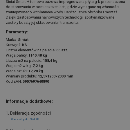
Siniat Smart H to nowa bazowa impregnowana płyta g-k przeznaczona
do stosowania w pomieszczeniach, gdzie wymagane są własności
zmniejszonego wchłaniania wody. Bardzo łatwa obróbka i montaż.
Dzięki zastosowaniu najnowszych technologii zoptymalizowane
zostały koszty jej składowania i transportu.
Parametry:
Marka:
Siniat
Krawędź:
KS
Liczba elementów na palecie:
66 szt.
Waga palety:
1140,48 kg
Liczba m2 na palecie:
158,4 kg
Waga m2 w kg:
7,2 kg
Waga sztuki:
17,28 kg
Wymiary produktu:
12,5×1200×2000 mm
Kod EAN:
5907697640890
Informacje dodatkowe:
1. Deklaracja zgodności
Wielkość pliku: 974 KB