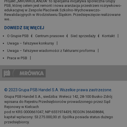
Projekt „MRÓWKOLANDIA” to specjalna inicjatywa społeczna Grupy
PSB, której celem jest remont i nowa aranżacja przestrzeni rozrywkowo-
edukacyjnej w Zespole Placówek Szkolno-Wychowawczo-
Rewalidacyjnych w Wodzisławiu Śląskim. Przedsięwzięcie realizowane
we...
DOWIEDZ SIĘ WIĘCEJ
O Grupie PSB
Centrum prasowe
Sieć sprzedaży
Kontakt
Uwaga – fałszywe konkursy
Uwaga – fałszywe wiadomości z fakturami proforma
Praca w PSB
© 2023 Grupa PSB Handel S.A. Wszelkie prawa zastrzeżone.
Grupa PSB Handel S.A., siedziba: Wełecz 142, 28-100 Busko-Zdrój
wpisana do Rejestru Przedsiębiorców prowadzonego przez Sąd
Rejonowy w Kielcach
pod nr KRS 0000661047, NIP 6551974439, REGON 366438684,
kapitał wpłacony: 53.275.000,00 zł. Spółka posiada status dużego
przedsiębiorcy.