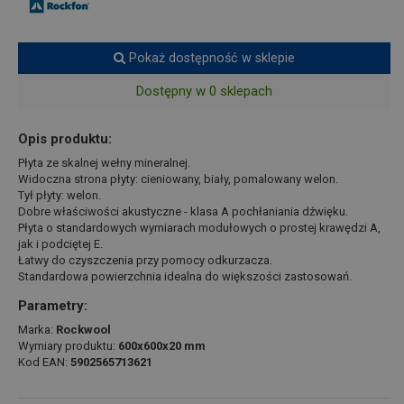
Pokaż dostępność w sklepie
Dostępny w 0 sklepach
Opis produktu:
Płyta ze skalnej wełny mineralnej.
Widoczna strona płyty: cieniowany, biały, pomalowany welon.
Tył płyty: welon.
Dobre właściwości akustyczne - klasa A pochłaniania dźwięku.
Płyta o standardowych wymiarach modułowych o prostej krawędzi A,
jak i podciętej E.
Łatwy do czyszczenia przy pomocy odkurzacza.
Standardowa powierzchnia idealna do większości zastosowań.
Parametry:
Marka:
Rockwool
Wymiary produktu:
600x600x20 mm
Kod EAN:
5902565713621