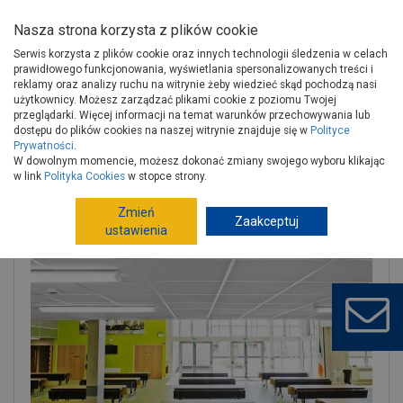
Nasza strona korzysta z plików cookie
Serwis korzysta z plików cookie oraz innych technologii śledzenia w celach
prawidłowego funkcjonowania, wyświetlania spersonalizowanych treści i
reklamy oraz analizy ruchu na witrynie żeby wiedzieć skąd pochodzą nasi
użytkownicy. Możesz zarządzać plikami cookie z poziomu Twojej
Strona główna
Wykończenie
Sucha zabudowa
przeglądarki. Więcej informacji na temat warunków przechowywania lub
Sufity podwieszane
Płytki sufitowe
dostępu do plików cookies na naszej witrynie znajduje się w
Polityce
Prywatności
.
Płyta sufitowa Artic A15/24 600x600x20 mm akustyczny sufit
W dowolnym momencie, możesz dokonać zmiany swojego wyboru klikając
podwieszany
w link
Polityka Cookies
w stopce strony.
Zmień
Zaakceptuj
ustawienia