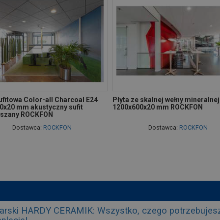
ufitowa Color-all Charcoal E24
Płyta ze skalnej wełny mineralne
0x20 mm akustyczny sufit
1200x600x20 mm ROCKFON
eszany ROCKFON
Dostawca:
ROCKFON
Dostawca:
ROCKFON
arski HARDY CERAMIK: Wszystko, czego potrzebujesz