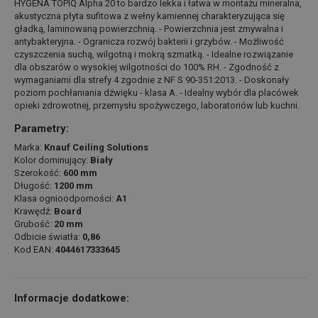
HYGENA TOPIQ Alpha 20 to bardzo lekka i łatwa w montażu mineralna,
akustyczna płyta sufitowa z wełny kamiennej charakteryzująca się
gładką, laminowaną powierzchnią. - Powierzchnia jest zmywalna i
antybakteryjna. - Ogranicza rozwój bakterii i grzybów. - Możliwość
czyszczenia suchą, wilgotną i mokrą szmatką. - Idealne rozwiązanie
dla obszarów o wysokiej wilgotności do 100% RH. - Zgodność z
wymaganiami dla strefy 4 zgodnie z NF S 90-351:2013. - Doskonały
poziom pochłaniania dźwięku - klasa A. - Idealny wybór dla placówek
opieki zdrowotnej, przemysłu spożywczego, laboratoriów lub kuchni.
Parametry:
Marka:
Knauf Ceiling Solutions
Kolor dominujący:
Biały
Szerokość:
600 mm
Długość:
1200 mm
Klasa ognioodporności:
A1
Krawędź:
Board
Grubość:
20 mm
Odbicie światła:
0,86
Kod EAN:
4044617333645
Informacje dodatkowe: