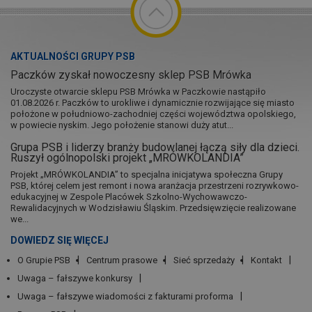
AKTUALNOŚCI GRUPY PSB
Paczków zyskał nowoczesny sklep PSB Mrówka
Uroczyste otwarcie sklepu PSB Mrówka w Paczkowie nastąpiło
01.08.2026 r. Paczków to urokliwe i dynamicznie rozwijające się miasto
położone w południowo-zachodniej części województwa opolskiego,
w powiecie nyskim. Jego położenie stanowi duży atut...
Grupa PSB i liderzy branży budowlanej łączą siły dla dzieci.
Ruszył ogólnopolski projekt „MRÓWKOLANDIA”
Projekt „MRÓWKOLANDIA” to specjalna inicjatywa społeczna Grupy
PSB, której celem jest remont i nowa aranżacja przestrzeni rozrywkowo-
edukacyjnej w Zespole Placówek Szkolno-Wychowawczo-
Rewalidacyjnych w Wodzisławiu Śląskim. Przedsięwzięcie realizowane
we...
DOWIEDZ SIĘ WIĘCEJ
O Grupie PSB
Centrum prasowe
Sieć sprzedaży
Kontakt
Uwaga – fałszywe konkursy
Uwaga – fałszywe wiadomości z fakturami proforma