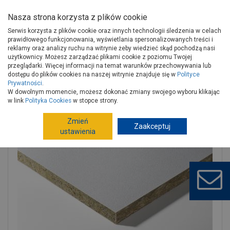
Nasza strona korzysta z plików cookie
Serwis korzysta z plików cookie oraz innych technologii śledzenia w celach
prawidłowego funkcjonowania, wyświetlania spersonalizowanych treści i
reklamy oraz analizy ruchu na witrynie żeby wiedzieć skąd pochodzą nasi
użytkownicy. Możesz zarządzać plikami cookie z poziomu Twojej
Strona główna
Wykończenie
Sucha zabudowa
przeglądarki. Więcej informacji na temat warunków przechowywania lub
Sufity podwieszane
Płytki sufitowe
dostępu do plików cookies na naszej witrynie znajduje się w
Polityce
Prywatności
.
Płyta sufitowa Hygena TOPIQ Alpha 20 z krawędzią prostą Board
W dowolnym momencie, możesz dokonać zmiany swojego wyboru klikając
1200x600x20
w link
Polityka Cookies
w stopce strony.
Zmień
Zaakceptuj
ustawienia