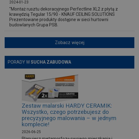
2024-01-23
"Montaż rusztu dekoracyjnego Perfectline XL2 z płytą z
krawędzią Tegular 15/90 - KNAUF CEILING SOLUTIONS
Prezentowane produkty dostępne w sieci hurtowni
budowlanych Grupa PSB.
Zobacz więcej
PORADY W
SUCHA ZABUDOWA
Zestaw malarski HARDY CERAMIK:
Wszystko, czego potrzebujesz do
precyzyjnego malowania – w jednym
komplecie!
2026-06-25
Planujesz metamorfozę swojego mieszkania i