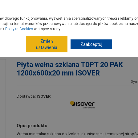
zyć do PSB?
Budowa domu - krok po kroku
Dla Fachowców
Dom N
rawidłowego funkcjonowania, wyświetlania spersonalizowanych treści i reklamy or
e kupisz
Porady
macji na temat warunków przechowywania lub dostępu do plików cookies na naszej
ink
Polityka Cookies
w stopce strony.
Zmień
Termoizolacje
Wełny
Zaakceptuj
Wełny do ścianek,
ustawienia
600x20 mm ISOVER
Płyta wełna szklana TDPT 20 PAK
1200x600x20 mm ISOVER
Sym
Dostawca:
ISOVER
Opis produktu:
Wełna mineralna szklana do izolacji akustycznej i termicznej strop