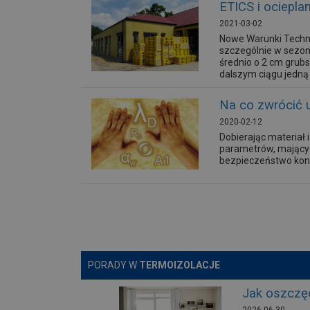
ETICS i ociepl
2021-03-02
Nowe Warunki Technic
szczególnie w sezon
średnio o 2 cm grub
dalszym ciągu jedną 
Na co zwrócić 
2020-02-12
Dobierając materiał
parametrów, mającyc
bezpieczeństwo konst
PORADY W
TERMOIZOLACJE
Jak oszczę