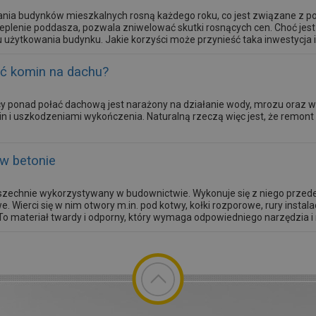
nia budynków mieszkalnych rosną każdego roku, co jest związane z pod
eplenie poddasza, pozwala zniwelować skutki rosnących cen. Choć jest 
 użytkowania budynku. Jakie korzyści może przynieść taka inwestycja i
ić komin na dachu?
y ponad połać dachową jest narażony na działanie wody, mrozu oraz w
in i uszkodzeniami wykończenia. Naturalną rzeczą więc jest, że remon
 w betonie
szechnie wykorzystywany w budownictwie. Wykonuje się z niego przede 
e. Wierci się w nim otwory m.in. pod kotwy, kołki rozporowe, rury instala
 To materiał twardy i odporny, który wymaga odpowiedniego narzędzia i