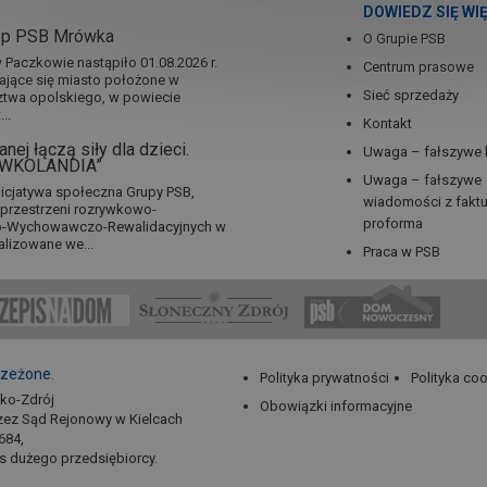
DOWIEDZ SIĘ WI
ep PSB Mrówka
O Grupie PSB
Paczkowie nastąpiło 01.08.2026 r.
Centrum prasowe
jające się miasto położone w
Sieć sprzedaży
twa opolskiego, w powiecie
..
Kontakt
nej łączą siły dla dzieci.
Uwaga – fałszywe 
RÓWKOLANDIA”
Uwaga – fałszywe
icjatywa społeczna Grupy PSB,
wiadomości z fakt
a przestrzeni rozrywkowo-
proforma
no-Wychowawczo-Rewalidacyjnych w
alizowane we...
Praca w PSB
rzeżone.
Polityka prywatności
Polityka co
sko-Zdrój
Obowiązki informacyjne
zez Sąd Rejonowy w Kielcach
684,
us dużego przedsiębiorcy.