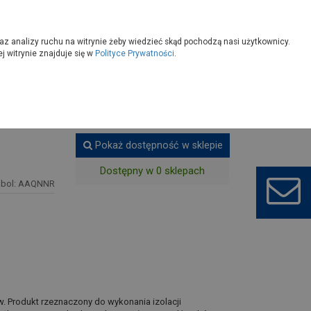
owoczesny
Wybierz sklep
az analizy ruchu na witrynie żeby wiedzieć skąd pochodzą nasi użytkownicy.
 witrynie znajduje się w
Polityce Prywatności
.
 poddaszy
Pokaż dostępność w sklepie
Dostępny w 0 sklepach
bol: AAQNNR
ów. Produkt rzeznaczony do wykonania izolacji