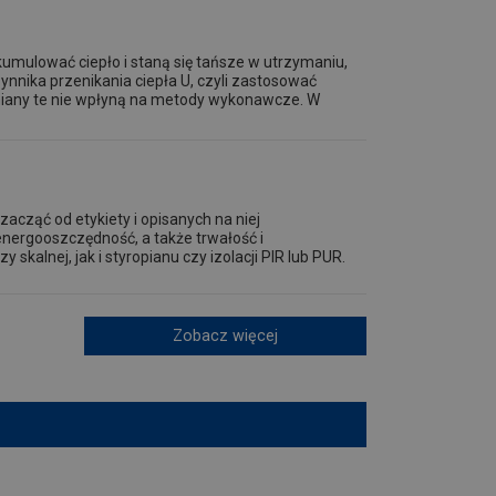
kumulować ciepło i staną się tańsze w utrzymaniu,
nika przenikania ciepła U, czyli zastosować
miany te nie wpłyną na metody wykonawcze. W
cząć od etykiety i opisanych na niej
nergooszczędność, a także trwałość i
kalnej, jak i styropianu czy izolacji PIR lub PUR.
Zobacz więcej