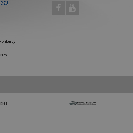
ĘCEJ
konkursy
urami
okies