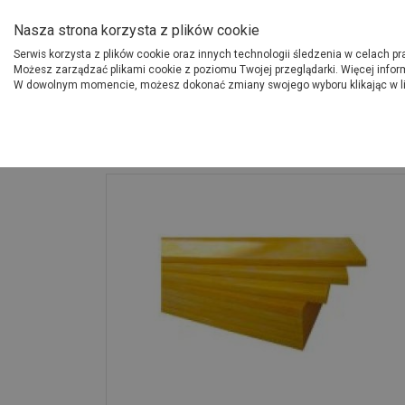
O Grupie PSB
Dostawcy
Jak dołąc
Nasza strona korzysta z plików cookie
Serwis korzysta z plików cookie oraz innych technologii śledzenia w celach p
Gdzi
Produkty
Możesz zarządzać plikami cookie z poziomu Twojej przeglądarki. Więcej infor
W dowolnym momencie, możesz dokonać zmiany swojego wyboru klikając w l
Strona główna
Budowa i remont
Płyta wełna szklana TDPT 20 PAK 1200x