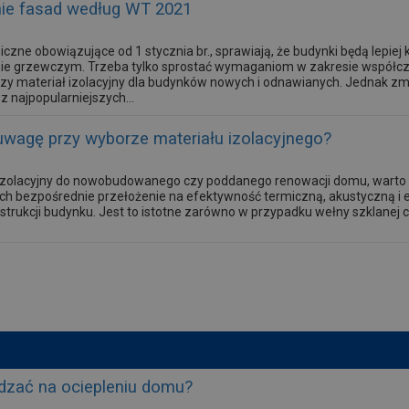
anie fasad według WT 2021
zne obowiązujące od 1 stycznia br., sprawiają, że budynki będą lepiej 
ie grzewczym. Trzeba tylko sprostać wymaganiom w zakresie współczyn
szy materiał izolacyjny dla budynków nowych i odnawianych. Jednak z
z najpopularniejszych...
uwagę przy wyborze materiału izolacyjnego?
 izolacyjny do nowobudowanego czy poddanego renowacji domu, warto za
h bezpośrednie przełożenie na efektywność termiczną, akustyczną i e
rukcji budynku. Jest to istotne zarówno w przypadku wełny szklanej czy s
dzać na ociepleniu domu?