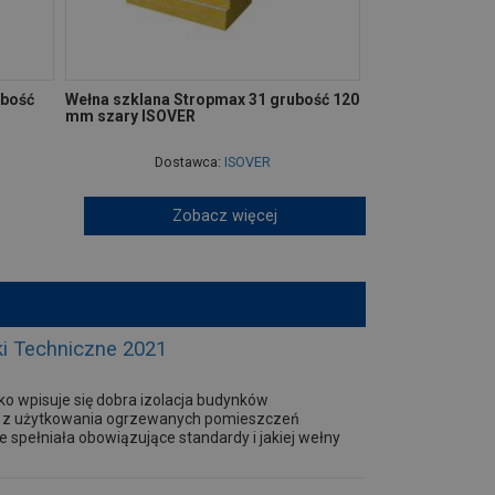
ubość
Wełna szklana Stropmax 31 grubość 120
mm szary ISOVER
Dostawca:
ISOVER
Zobacz więcej
ki Techniczne 2021
o wpisuje się dobra izolacja budynków
ort z użytkowania ogrzewanych pomieszczeń
ie spełniała obowiązujące standardy i jakiej wełny