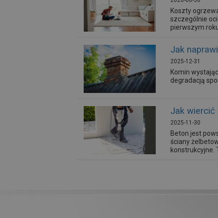
2026-06-30
Koszty ogrzewa
szczególnie oci
pierwszym roku
Jak napraw
2025-12-31
Komin wystając
degradacją spo
Jak wiercić
2025-11-30
Beton jest pow
ściany żelbetow
konstrukcyjne.