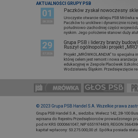
AKTUALNOŚCI GRUPY PSB
Paczków zyskał nowoczesny skl
01
Uroczyste otwarcie sklepu PSB Mrówka w 
08 2026
Paczków to urokliwe i dynamicznie rozwi
południowo-zachodniej części wojewódz
nyskim. Jego położenie stanowi duży atut.
Grupa PSB i liderzy branży budowla
29
Ruszył ogólnopolski projekt „M
07 2026
Projekt „MRÓWKOLANDIA” to specjalna in
której celem jest remont i nowa aranżacj
edukacyjnej w Zespole Placówek Szkol
Wodzisławiu Śląskim. Przedsięwzięcie re
© 2023 Grupa PSB Handel S.A. Wszelkie prawa zast
Grupa PSB Handel S.A., siedziba: Wełecz 142, 28-100 Bu
wpisana do Rejestru Przedsiębiorców prowadzonego pr
pod nr KRS 0000661047, NIP 6551974439, REGON 366438
kapitał wpłacony: 53.275.000,00 zł. Spółka posiada stat