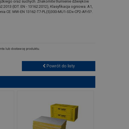
iężkiego oraz suchych. Znakomite tłumienie dźwięków
:2013 (IDT. EN - 13162:2012), Klasyfikacja ogniowa: A1,
enia CE: MW-EN 13162-T7-PL(5)300-MU1-SDx-CP2-AFr5?.
nta lub dostawcę produktu.
Powrót do listy