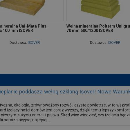
mineralna Uni-Mata Plus,
Wełna mineralna Polterm Uni gr
ć 100 mm ISOVER
70 mm 600/1200 ISOVER
Dostawca:
ISOVER
Dostawca:
ISOVER
 ocieplanie poddasza wełną szklaną Isover! Nowe Warun
yczna, ekologia, zrównoważony rozwój, czyste powietrze, w to wszystk
ard izolacyjności domów jest coraz wyższy, dzięki temu lepszy komf
 niższym zużyciu energii i paliwa. Skąd więc wiedzieć, czy izolacja będz
ii paroizolacyjnej najlepiej...