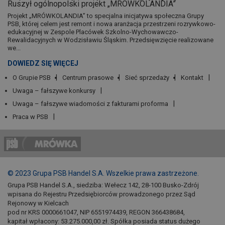
Ruszył ogólnopolski projekt „MRÓWKOLANDIA”
Projekt „MRÓWKOLANDIA” to specjalna inicjatywa społeczna Grupy
PSB, której celem jest remont i nowa aranżacja przestrzeni rozrywkowo-
edukacyjnej w Zespole Placówek Szkolno-Wychowawczo-
Rewalidacyjnych w Wodzisławiu Śląskim. Przedsięwzięcie realizowane
we...
DOWIEDZ SIĘ WIĘCEJ
O Grupie PSB
Centrum prasowe
Sieć sprzedaży
Kontakt
Uwaga – fałszywe konkursy
Uwaga – fałszywe wiadomości z fakturami proforma
Praca w PSB
© 2023 Grupa PSB Handel S.A. Wszelkie prawa zastrzeżone.
Grupa PSB Handel S.A., siedziba: Wełecz 142, 28-100 Busko-Zdrój
wpisana do Rejestru Przedsiębiorców prowadzonego przez Sąd
Rejonowy w Kielcach
pod nr KRS 0000661047, NIP 6551974439, REGON 366438684,
kapitał wpłacony: 53.275.000,00 zł. Spółka posiada status dużego