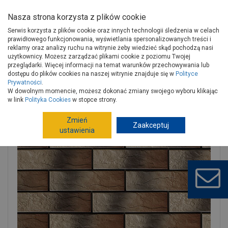
Nasza strona korzysta z plików cookie
Serwis korzysta z plików cookie oraz innych technologii śledzenia w celach
prawidłowego funkcjonowania, wyświetlania spersonalizowanych treści i
reklamy oraz analizy ruchu na witrynie żeby wiedzieć skąd pochodzą nasi
użytkownicy. Możesz zarządzać plikami cookie z poziomu Twojej
Strona główna
Wykończenie
Wykończenia ścian
przeglądarki. Więcej informacji na temat warunków przechowywania lub
Kamień, płytki dekoracyjne
Płytka klinkierowa
dostępu do plików cookies na naszej witrynie znajduje się w
Polityce
Prywatności
.
Płytka elewacyjna Alaska rustiko 24,5x6,5 cm CERRAD
W dowolnym momencie, możesz dokonać zmiany swojego wyboru klikając
w link
Polityka Cookies
w stopce strony.
Zmień
Zaakceptuj
ustawienia