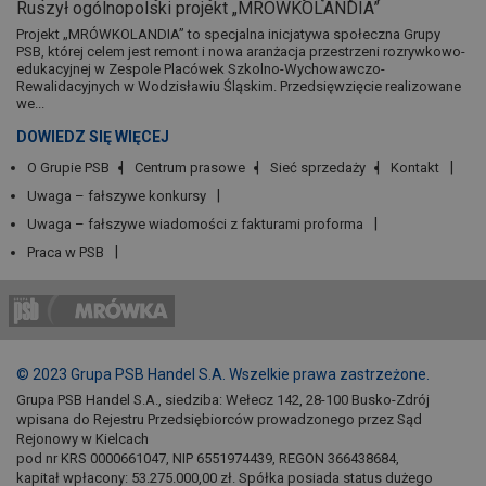
Ruszył ogólnopolski projekt „MRÓWKOLANDIA”
Projekt „MRÓWKOLANDIA” to specjalna inicjatywa społeczna Grupy
PSB, której celem jest remont i nowa aranżacja przestrzeni rozrywkowo-
edukacyjnej w Zespole Placówek Szkolno-Wychowawczo-
Rewalidacyjnych w Wodzisławiu Śląskim. Przedsięwzięcie realizowane
we...
DOWIEDZ SIĘ WIĘCEJ
O Grupie PSB
Centrum prasowe
Sieć sprzedaży
Kontakt
Uwaga – fałszywe konkursy
Uwaga – fałszywe wiadomości z fakturami proforma
Praca w PSB
© 2023 Grupa PSB Handel S.A. Wszelkie prawa zastrzeżone.
Grupa PSB Handel S.A., siedziba: Wełecz 142, 28-100 Busko-Zdrój
wpisana do Rejestru Przedsiębiorców prowadzonego przez Sąd
Rejonowy w Kielcach
pod nr KRS 0000661047, NIP 6551974439, REGON 366438684,
kapitał wpłacony: 53.275.000,00 zł. Spółka posiada status dużego