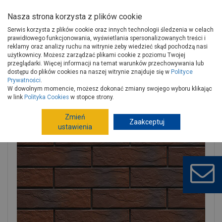
Nasza strona korzysta z plików cookie
Serwis korzysta z plików cookie oraz innych technologii śledzenia w celach
prawidłowego funkcjonowania, wyświetlania spersonalizowanych treści i
reklamy oraz analizy ruchu na witrynie żeby wiedzieć skąd pochodzą nasi
użytkownicy. Możesz zarządzać plikami cookie z poziomu Twojej
Strona główna
Wykończenie
Wykończenia ścian
przeglądarki. Więcej informacji na temat warunków przechowywania lub
Kamień, płytki dekoracyjne
Płytka klinkierowa
dostępu do plików cookies na naszej witrynie znajduje się w
Polityce
Prywatności
.
Płytka elewacyjna Burgund rustiko cieniowana 24,5x6,5 cm CERRAD
W dowolnym momencie, możesz dokonać zmiany swojego wyboru klikając
w link
Polityka Cookies
w stopce strony.
Zmień
Zaakceptuj
ustawienia