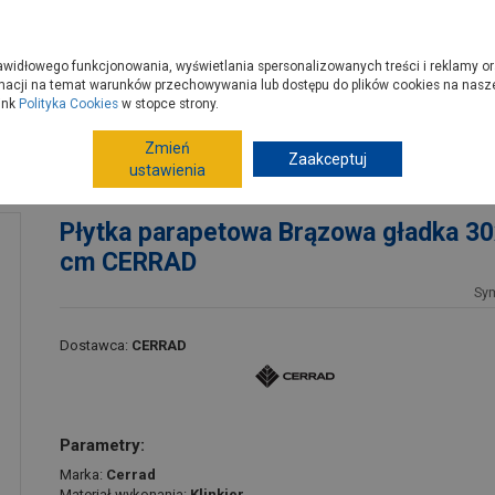
zyć do PSB?
Budowa domu - krok po kroku
Dla Fachowców
Dom N
rawidłowego funkcjonowania, wyświetlania spersonalizowanych treści i reklamy or
e kupisz
Porady
macji na temat warunków przechowywania lub dostępu do plików cookies na naszej
ink
Polityka Cookies
w stopce strony.
Zmień
Wykończenia ścian
Kamień, płytki dekoracyjne
Zaakceptuj
ustawienia
4,8 cm CERRAD
Płytka parapetowa Brązowa gładka 3
cm CERRAD
Sy
Dostawca:
CERRAD
Parametry:
Marka:
Cerrad
Materiał wykonania:
Klinkier