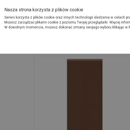
O Grupie PSB
Dostawcy
Jak dołąc
Nasza strona korzysta z plików cookie
Serwis korzysta z plików cookie oraz innych technologii śledzenia w celach p
Gdzi
Produkty
Możesz zarządzać plikami cookie z poziomu Twojej przeglądarki. Więcej infor
W dowolnym momencie, możesz dokonać zmiany swojego wyboru klikając w l
Strona główna
Wykończenie
Płytka parapetowa Brązowa gładka 30x1