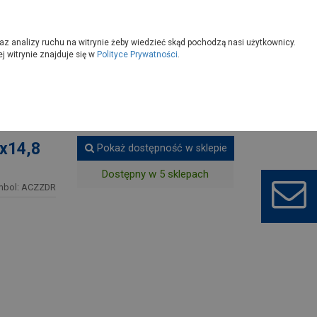
owoczesny
Wybierz sklep
az analizy ruchu na witrynie żeby wiedzieć skąd pochodzą nasi użytkownicy.
 witrynie znajduje się w
Polityce Prywatności
.
Płytka klinkierowa
0x14,8
Pokaż dostępność w sklepie
Dostępny w 5 sklepach
mbol: ACZZDR