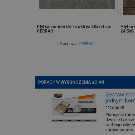
Płytka kamień Cerros Grys 30x7,4 cm
Płytka
CERRAD
24,5x6
Dostawca:
CERRAD
PORADY W
WYKOŃCZENIA ŚCIAN
Zestaw mal
jednym kom
2026-06-25
Planujesz meta
tkwi nie tylko
profesjonalist
sprawdzone w t