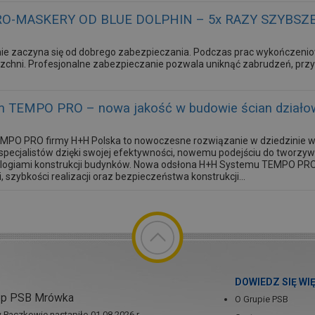
O-MASKERY OD BLUE DOLPHIN – 5x RAZY SZYBSZ
ie zaczyna się od dobrego zabezpieczania. Podczas prac wykończeni
zchni. Profesjonalne zabezpieczanie pozwala uniknąć zabrudzeń, przys
 TEMPO PRO – nowa jakość w budowie ścian działo
PO PRO firmy H+H Polska to nowoczesne rozwiązanie w dziedzinie wz
specjalistów dzięki swojej efektywności, nowemu podejściu do tworzyw
ologiami konstrukcji budynków. Nowa odsłona H+H Systemu TEMPO PRO
i, szybkości realizacji oraz bezpieczeństwa konstrukcji...
DOWIEDZ SIĘ WI
ep PSB Mrówka
O Grupie PSB
Paczkowie nastąpiło 01.08.2026 r.