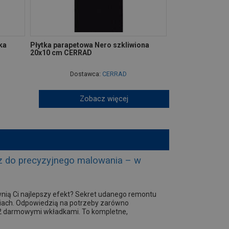
ka
Płytka parapetowa Nero szkliwiona
20x10 cm CERRAD
Dostawca:
CERRAD
Zobacz więcej
 do precyzyjnego malowania – w
wnią Ci najlepszy efekt? Sekret udanego remontu
ziach. Odpowiedzią na potrzeby zarówno
z 2 darmowymi wkładkami. To kompletne,