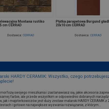
 elewacyjna Montana rustiko
Płytka parapetowa Burgund gład
,5 cm CERRAD
20x10 cm CERRAD
Dostawca:
CERRAD
Dostawca:
CERRAD
arski HARDY CERAMIK: Wszystko, czego potrzebujesz
plecie!
morfozę swojego mieszkania i zastanawiasz się, jakie akcesoria zape
 w samej farbie, ale przede wszystkim w odpowiednio dobranych narzęd
ów, jak i majsterkowiczów jest duży zestaw malarski HARDY CERAMIK 
estach i gotowe na największe wyzwania rozwiązanie, z którym...