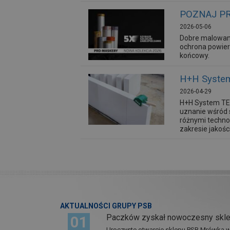
POZNAJ PR
2026-05-06
Dobre malowan
ochrona powier
końcowy.
H+H System
2026-04-29
H+H System TEM
uznanie wśród 
różnymi techn
zakresie jakośc
AKTUALNOŚCI GRUPY PSB
Paczków zyskał nowoczesny skl
01
Uroczyste otwarcie sklepu PSB Mrówka w 