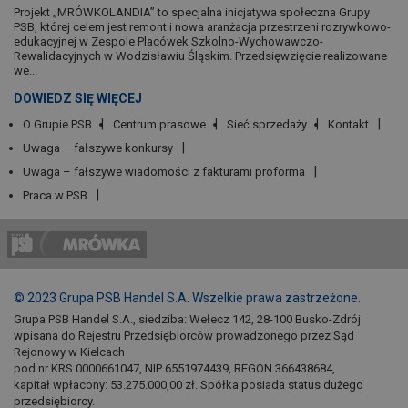
Projekt „MRÓWKOLANDIA” to specjalna inicjatywa społeczna Grupy
PSB, której celem jest remont i nowa aranżacja przestrzeni rozrywkowo-
edukacyjnej w Zespole Placówek Szkolno-Wychowawczo-
Rewalidacyjnych w Wodzisławiu Śląskim. Przedsięwzięcie realizowane
we...
DOWIEDZ SIĘ WIĘCEJ
O Grupie PSB
Centrum prasowe
Sieć sprzedaży
Kontakt
Uwaga – fałszywe konkursy
Uwaga – fałszywe wiadomości z fakturami proforma
Praca w PSB
© 2023 Grupa PSB Handel S.A. Wszelkie prawa zastrzeżone.
Grupa PSB Handel S.A., siedziba: Wełecz 142, 28-100 Busko-Zdrój
wpisana do Rejestru Przedsiębiorców prowadzonego przez Sąd
Rejonowy w Kielcach
pod nr KRS 0000661047, NIP 6551974439, REGON 366438684,
kapitał wpłacony: 53.275.000,00 zł. Spółka posiada status dużego
przedsiębiorcy.