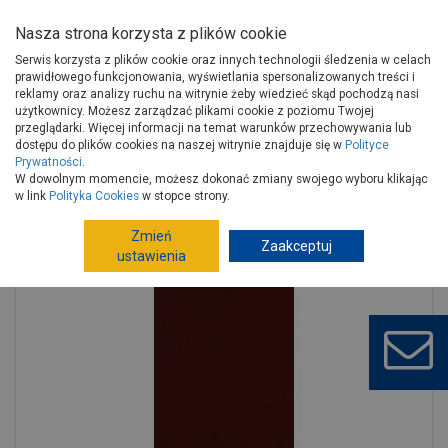
Nasza strona korzysta z plików cookie
Serwis korzysta z plików cookie oraz innych technologii śledzenia w celach
prawidłowego funkcjonowania, wyświetlania spersonalizowanych treści i
reklamy oraz analizy ruchu na witrynie żeby wiedzieć skąd pochodzą nasi
użytkownicy. Możesz zarządzać plikami cookie z poziomu Twojej
Strona główna
Wykończenie
Wykończenia ścian
przeglądarki. Więcej informacji na temat warunków przechowywania lub
Kamień, płytki dekoracyjne
Płytka klinkierowa
dostępu do plików cookies na naszej witrynie znajduje się w
Polityce
Prywatności
.
Płytka parapetowa Wiśniowa szkliwiona 30x14,8 cm CERRAD
W dowolnym momencie, możesz dokonać zmiany swojego wyboru klikając
w link
Polityka Cookies
w stopce strony.
Zmień
Zaakceptuj
ustawienia