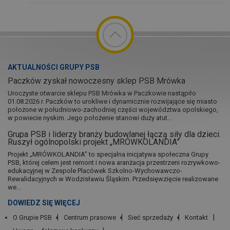
AKTUALNOŚCI GRUPY PSB
Paczków zyskał nowoczesny sklep PSB Mrówka
Uroczyste otwarcie sklepu PSB Mrówka w Paczkowie nastąpiło
01.08.2026 r. Paczków to urokliwe i dynamicznie rozwijające się miasto
położone w południowo-zachodniej części województwa opolskiego,
w powiecie nyskim. Jego położenie stanowi duży atut...
Grupa PSB i liderzy branży budowlanej łączą siły dla dzieci.
Ruszył ogólnopolski projekt „MRÓWKOLANDIA”
Projekt „MRÓWKOLANDIA” to specjalna inicjatywa społeczna Grupy
PSB, której celem jest remont i nowa aranżacja przestrzeni rozrywkowo-
edukacyjnej w Zespole Placówek Szkolno-Wychowawczo-
Rewalidacyjnych w Wodzisławiu Śląskim. Przedsięwzięcie realizowane
we...
DOWIEDZ SIĘ WIĘCEJ
O Grupie PSB
Centrum prasowe
Sieć sprzedaży
Kontakt