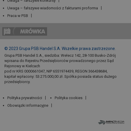
Uwaga – fałszywe konkursy
Uwaga – fałszywe wiadomości z fakturami proforma
Praca w PSB
© 2023 Grupa PSB Handel S.A. Wszelkie prawa zastrzeżone.
Grupa PSB Handel S.A., siedziba: Wełecz 142, 28-100 Busko-Zdrój
wpisana do Rejestru Przedsiębiorców prowadzonego przez Sąd
Rejonowy w Kielcach
pod nr KRS 0000661047, NIP 6551974439, REGON 366438684,
kapitał wpłacony: 53.275.000,00 zł. Spółka posiada status dużego
przedsiębiorcy.
Polityka prywatności
Polityka cookies
Obowiązki informacyjne