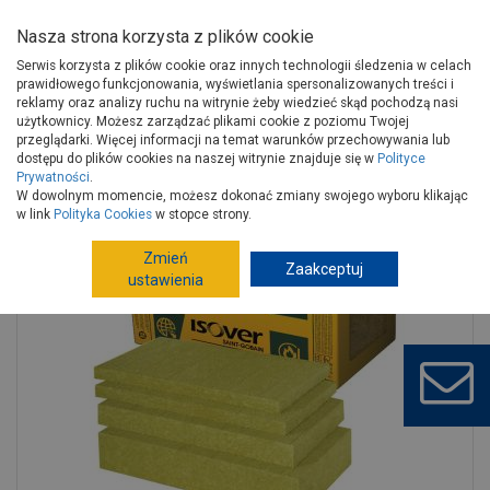
Nasza strona korzysta z plików cookie
Serwis korzysta z plików cookie oraz innych technologii śledzenia w celach
prawidłowego funkcjonowania, wyświetlania spersonalizowanych treści i
reklamy oraz analizy ruchu na witrynie żeby wiedzieć skąd pochodzą nasi
użytkownicy. Możesz zarządzać plikami cookie z poziomu Twojej
Strona główna
Budowa i remont
Termoizolacje
Wełny
przeglądarki. Więcej informacji na temat warunków przechowywania lub
Wełny do ścianek, poddaszy
dostępu do plików cookies na naszej witrynie znajduje się w
Polityce
Prywatności
.
Płyty z wełny mineralnej Stropoterm grubość 60 mm 600/1200 ISOVER
W dowolnym momencie, możesz dokonać zmiany swojego wyboru klikając
w link
Polityka Cookies
w stopce strony.
Zmień
Zaakceptuj
ustawienia