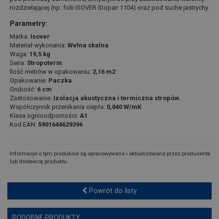
rozdzielającej (np. folii ISOVER Stopair 1104) oraz pod suche jastrychy.
Parametry:
Marka:
Isover
Materiał wykonania:
Wełna skalna
Waga:
19,5 kg
Seria:
Stropoterm
Ilość metrów w opakowaniu:
2,16 m2
Opakowanie:
Paczka
Grubość:
6 cm
Zastosowanie:
Izolacja akustyczna i termiczna stropów.
Współczynnik przenikania ciepła:
0,040 W/mK
Klasa ognioodporności:
A1
Kod EAN:
5901644629396
Informacje o tym produkcie są opracowywane i aktualizowane przez producenta
lub dostawcę produktu.
Powrót do listy
PODOBNE PRODUKTY