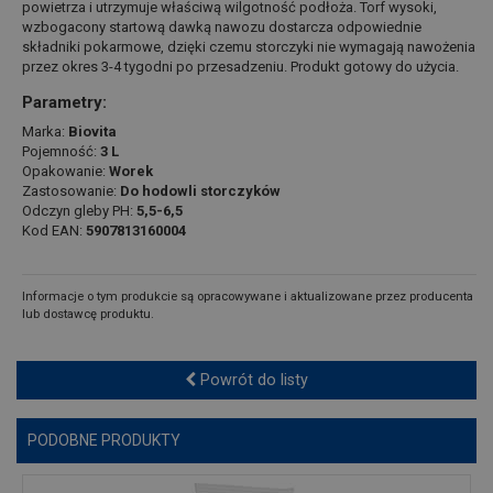
powietrza i utrzymuje właściwą wilgotność podłoża. Torf wysoki,
wzbogacony startową dawką nawozu dostarcza odpowiednie
składniki pokarmowe, dzięki czemu storczyki nie wymagają nawożenia
przez okres 3-4 tygodni po przesadzeniu. Produkt gotowy do użycia.
Parametry:
Marka:
Biovita
Pojemność:
3 L
Opakowanie:
Worek
Zastosowanie:
Do hodowli storczyków
Odczyn gleby PH:
5,5-6,5
Kod EAN:
5907813160004
Informacje o tym produkcie są opracowywane i aktualizowane przez producenta
lub dostawcę produktu.
Powrót do listy
PODOBNE PRODUKTY