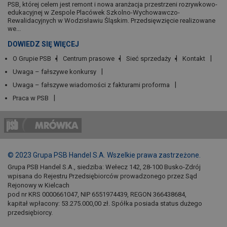
PSB, której celem jest remont i nowa aranżacja przestrzeni rozrywkowo-
edukacyjnej w Zespole Placówek Szkolno-Wychowawczo-
Rewalidacyjnych w Wodzisławiu Śląskim. Przedsięwzięcie realizowane
we...
DOWIEDZ SIĘ WIĘCEJ
O Grupie PSB
Centrum prasowe
Sieć sprzedaży
Kontakt
Uwaga – fałszywe konkursy
Uwaga – fałszywe wiadomości z fakturami proforma
Praca w PSB
© 2023 Grupa PSB Handel S.A. Wszelkie prawa zastrzeżone.
Grupa PSB Handel S.A., siedziba: Wełecz 142, 28-100 Busko-Zdrój
wpisana do Rejestru Przedsiębiorców prowadzonego przez Sąd
Rejonowy w Kielcach
pod nr KRS 0000661047, NIP 6551974439, REGON 366438684,
kapitał wpłacony: 53.275.000,00 zł. Spółka posiada status dużego
przedsiębiorcy.