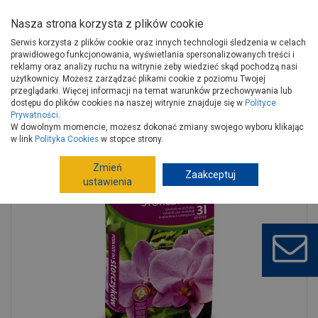
Nasza strona korzysta z plików cookie
Serwis korzysta z plików cookie oraz innych technologii śledzenia w celach
prawidłowego funkcjonowania, wyświetlania spersonalizowanych treści i
reklamy oraz analizy ruchu na witrynie żeby wiedzieć skąd pochodzą nasi
użytkownicy. Możesz zarządzać plikami cookie z poziomu Twojej
Strona główna
Wokół domu
Ogród, hobby
przeglądarki. Więcej informacji na temat warunków przechowywania lub
Uprawa, pielęgnacja roślin
Ziemia do kwiatów
dostępu do plików cookies na naszej witrynie znajduje się w
Polityce
Prywatności
.
Podłoże do storczyków 3 L BIOVITA
W dowolnym momencie, możesz dokonać zmiany swojego wyboru klikając
w link
Polityka Cookies
w stopce strony.
Zmień
Zaakceptuj
ustawienia