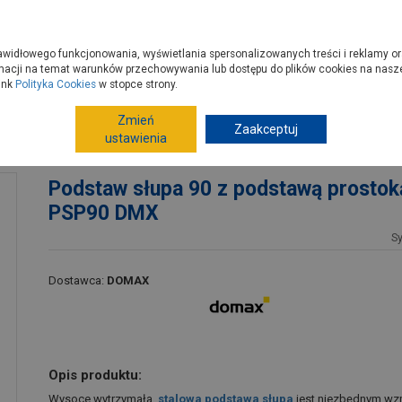
zyć do PSB?
Budowa domu - krok po kroku
Dla Fachowców
Dom N
rawidłowego funkcjonowania, wyświetlania spersonalizowanych treści i reklamy or
e kupisz
Porady
macji na temat warunków przechowywania lub dostępu do plików cookies na naszej
ink
Polityka Cookies
w stopce strony.
Zmień
Ogrodzenia
Ogrodzenia metalowe, kute
Zaakceptuj
Słup
ustawienia
ną PSP90 DMX
Podstaw słupa 90 z podstawą prostok
PSP90 DMX
S
Dostawca:
DOMAX
Opis produktu:
Wysoce wytrzymała,
stalowa podstawa słupa
jest niezbędnym wz