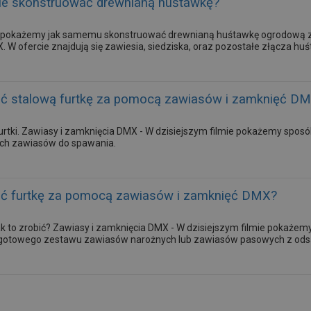
ie skonstruować drewnianą huśtawkę?
ie pokażemy jak samemu skonstruować drewnianą huśtawkę ogrodową z
 W ofercie znajdują się zawiesia, siedziska, oraz pozostałe złącza h
ć stalową furtkę za pomocą zawiasów i zamknięć D
rtki. Zawiasy i zamknięcia DMX - W dzisiejszym filmie pokażemy sposób 
ch zawiasów do spawania.
ć furtkę za pomocą zawiasów i zamknięć DMX?
jak to zrobić? Zawiasy i zamknięcia DMX - W dzisiejszym filmie pokaż
 gotowego zestawu zawiasów narożnych lub zawiasów pasowych z od