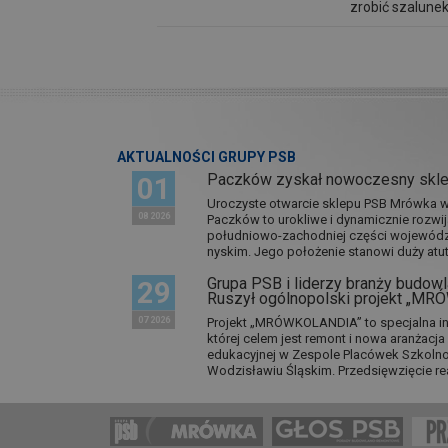
zrobić szalune
AKTUALNOŚCI GRUPY PSB
Paczków zyskał nowoczesny skl
01
Uroczyste otwarcie sklepu PSB Mrówka w 
08 2026
Paczków to urokliwe i dynamicznie rozwi
południowo-zachodniej części wojewódz
nyskim. Jego położenie stanowi duży atut.
Grupa PSB i liderzy branży budowla
29
Ruszył ogólnopolski projekt „M
07 2026
Projekt „MRÓWKOLANDIA” to specjalna in
której celem jest remont i nowa aranżacj
edukacyjnej w Zespole Placówek Szkol
Wodzisławiu Śląskim. Przedsięwzięcie re