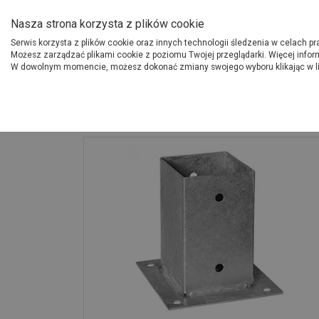
O Grupie PSB
Dostawcy
Jak dołąc
Nasza strona korzysta z plików cookie
Serwis korzysta z plików cookie oraz innych technologii śledzenia w celach p
Gdzi
Produkty
Możesz zarządzać plikami cookie z poziomu Twojej przeglądarki. Więcej infor
W dowolnym momencie, możesz dokonać zmiany swojego wyboru klikając w l
Strona główna
Wokół domu
Podstaw słupa 90 z podstawą prostokąt