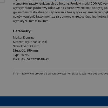
elementów przytwierdzanych do betonu. Produkt marki
DOMAX
wyró
wytrzymałość podstawy odpowiada zastosowanie stali pokrytej po
gwarantem wieloletniego użytkowania bez ryzyka wyłamania lub pęk
należy wymienić łatwy montaż za pomocą wkrętów, śrub lub kotew.
wymiary 91 mm x 150 mm.
Parametry:
Marka:
Domax
Materiał wykonania:
Stal
Szerokość:
91 mm
Długość:
150 mm
Typ:
PSP90
Kod EAN:
5907708148421
Informacje o tym produkcie są opracowywane i aktualizowane przez produce