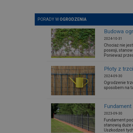
PORADY W
OGRODZENIA
Budowa ogr
2024-10-31
Chociaż nie je
posesji, stano
Ponieważ przede
Płoty z trz
2024-09-30
Ogrodzenie trzc
sposobem na ta
Fundament 
2023-09-30
Fundament pod 
stanowią duże 
Uszkodzeń tyc