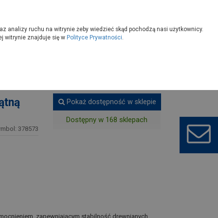
owoczesny
Wybierz sklep
az analizy ruchu na witrynie żeby wiedzieć skąd pochodzą nasi użytkownicy.
 witrynie znajduje się w
Polityce Prywatności
.
ki, akcesoria do ogrodzeń
ątną
Pokaż dostępność w sklepie
Dostępny w 168 sklepach
ymbol: 378573
mocnieniem, zapewniającym stabilność drewnianych