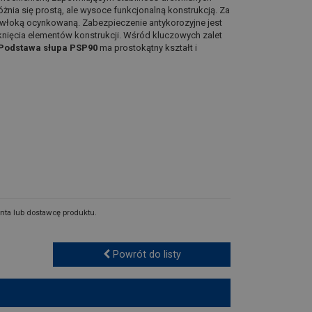
żnia się prostą, ale wysoce funkcjonalną konstrukcją. Za
włoką ocynkowaną. Zabezpieczenie antykorozyjne jest
nięcia elementów konstrukcji. Wśród kluczowych zalet
Podstawa słupa PSP90
ma prostokątny kształt i
nta lub dostawcę produktu.
Powrót do listy