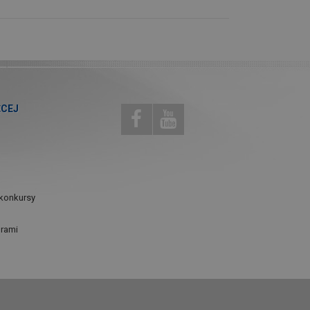
ĘCEJ
konkursy
urami