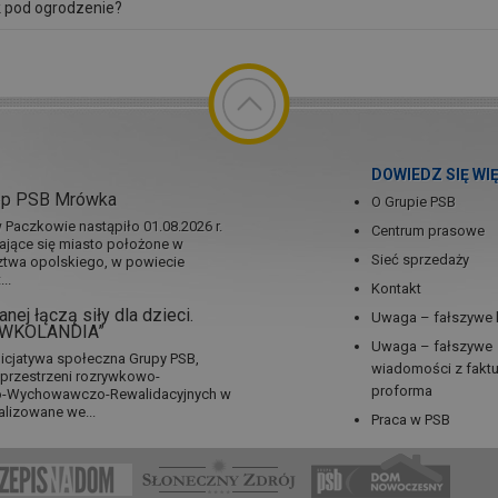
k pod ogrodzenie?
DOWIEDZ SIĘ WI
ep PSB Mrówka
O Grupie PSB
Paczkowie nastąpiło 01.08.2026 r.
Centrum prasowe
jające się miasto położone w
Sieć sprzedaży
twa opolskiego, w powiecie
..
Kontakt
nej łączą siły dla dzieci.
Uwaga – fałszywe 
RÓWKOLANDIA”
Uwaga – fałszywe
icjatywa społeczna Grupy PSB,
wiadomości z fakt
a przestrzeni rozrywkowo-
proforma
no-Wychowawczo-Rewalidacyjnych w
alizowane we...
Praca w PSB