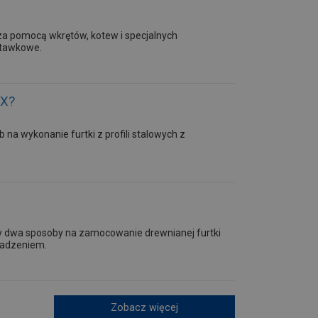
a pomocą wkrętów, kotew i specjalnych
uśtawkowe.
MX?
na wykonanie furtki z profili stalowych z
emy dwa sposoby na zamocowanie drewnianej furtki
sadzeniem.
Zobacz więcej