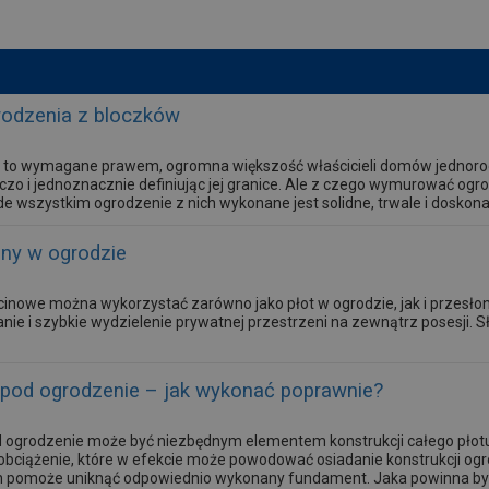
odzenia z bloczków
st to wymagane prawem, ogromna większość właścicieli domów jednorod
wczo i jednoznacznie definiując jej granice. Ale z czego wymurować o
 wszystkim ogrodzenie z nich wykonane jest solidne, trwale i doskonal
ciny w ogrodzie
inowe można wykorzystać zarówno jako płot w ogrodzie, jak i przesłonę
nie i szybkie wydzielenie prywatnej przestrzeni na zewnątrz posesji. 
pod ogrodzenie – jak wykonać poprawnie?
ogrodzenie może być niezbędnym elementem konstrukcji całego płotu.
obciążenie, które w efekcie może powodować osiadanie konstrukcji ogro
h pomoże uniknąć odpowiednio wykonany fundament. Jaka powinna by