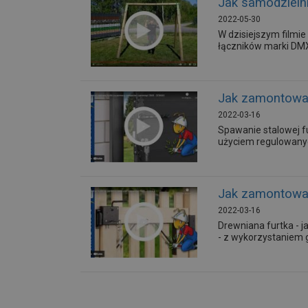
Jak samodzieln
2022-05-30
W dzisiejszym film
łączników marki DMX.
Jak zamontowa
2022-03-16
Spawanie stalowej fu
użyciem regulowany
Jak zamontowa
2022-03-16
Drewniana furtka - 
- z wykorzystaniem