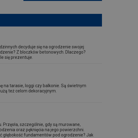
zinnych decyduje się na ogrodzenie swojej
grodzenie? Z bloczków betonowych. Dlaczego?
e się prezentuje.
 na tarasie, loggi czy balkonie. Są świetnym
Służą też celom dekoracyjnym.
 Przęsła, szczególnie, gdy są murowane,
dzenia oraz pęknięcia na jego powierzchni.
ć głębokość fundamentów pod ogrodzenie? Jak