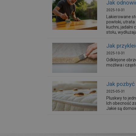
Jak odnowić
2025-10-31
Lakierowane st
powłoki, utrat
kuchni, jadalni
stołu, wydłużaj
Jak przykle
2025-10-31
Odklejone obrz
możliwa i częs
Jak pozbyć 
2025-05-31
Pluskwy to jedn
Ich obecność za
Jakie są domowe