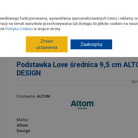
zyć do PSB?
Budowa domu - krok po kroku
Dla Fachowców
Dom N
rawidłowego funkcjonowania, wyświetlania spersonalizowanych treści i reklamy or
e kupisz
Porady
macji na temat warunków przechowywania lub dostępu do plików cookies na naszej
ink
Polityka Cookies
w stopce strony.
Zmień
Wyposażenie, AGD
AGD do jedzenia, serwowania posi
Zaakceptuj
ustawienia
DESIGN
Podstawka Love średnica 9,5 cm AL
DESIGN
Sym
Dostawca:
ALTOM
Marka:
Altom
Design