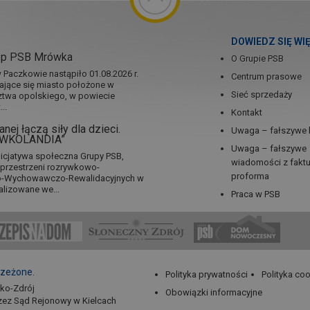
DOWIEDZ SIĘ WI
ep PSB Mrówka
O Grupie PSB
Paczkowie nastąpiło 01.08.2026 r.
Centrum prasowe
jające się miasto położone w
Sieć sprzedaży
twa opolskiego, w powiecie
..
Kontakt
nej łączą siły dla dzieci.
Uwaga – fałszywe 
RÓWKOLANDIA”
Uwaga – fałszywe
icjatywa społeczna Grupy PSB,
wiadomości z fakt
a przestrzeni rozrywkowo-
proforma
no-Wychowawczo-Rewalidacyjnych w
alizowane we...
Praca w PSB
rzeżone.
Polityka prywatności
Polityka co
sko-Zdrój
Obowiązki informacyjne
zez Sąd Rejonowy w Kielcach