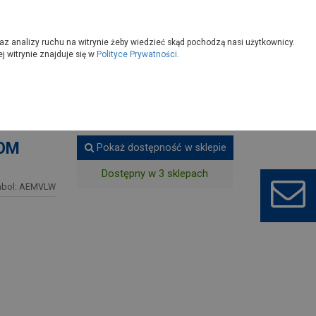
owoczesny
Wybierz sklep
az analizy ruchu na witrynie żeby wiedzieć skąd pochodzą nasi użytkownicy.
 witrynie znajduje się w
Polityce Prywatności
.
łków
Patery
TOM
Pokaż dostępność w sklepie
Dostępny w 3 sklepach
bol: AEMVLW