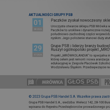
AKTUALNOŚCI GRUPY PSB
Paczków zyskał nowoczesny skl
01
Uroczyste otwarcie sklepu PSB Mrówka w 
08 2026
Paczków to urokliwe i dynamicznie rozwi
południowo-zachodniej części wojewódz
nyskim. Jego położenie stanowi duży atut.
Grupa PSB i liderzy branży budowla
29
Ruszył ogólnopolski projekt „M
07 2026
Projekt „MRÓWKOLANDIA” to specjalna in
której celem jest remont i nowa aranżacj
edukacyjnej w Zespole Placówek Szkol
Wodzisławiu Śląskim. Przedsięwzięcie re
© 2023 Grupa PSB Handel S.A. Wszelkie prawa zast
Grupa PSB Handel S.A., siedziba: Wełecz 142, 28-100 Bu
wpisana do Rejestru Przedsiębiorców prowadzonego pr