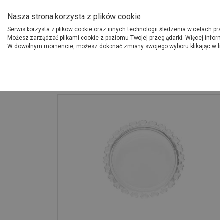
O Grupie PSB
Dostawcy
Jak dołąc
Nasza strona korzysta z plików cookie
Serwis korzysta z plików cookie oraz innych technologii śledzenia w celach p
Gdzi
Produkty
Możesz zarządzać plikami cookie z poziomu Twojej przeglądarki. Więcej infor
W dowolnym momencie, możesz dokonać zmiany swojego wyboru klikając w l
Strona główna
Wyposażenie
Podstawka Love średnica 9,5 cm ALTOM 