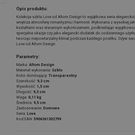
Opis produktu:
Kolekcja szkła Love od Altom Design to wyjątkowa seria elegancki
wnętrza atmosferę romantyzmu i harmonii. Wykonana z wysokiej jakoś
kształtami oraz starannym wykończeniem, podkreślając wyjątkowoś
specjalne okazje czy jako elegancki dodatek do codziennego użytku
tworząc niepowtarzalny klimat podczas każdego posiłku. Ożyw swoją
Love od Altom Design.
Parametry:
Marka:
Altom Design
Materiał wykonania:
Szkło
Kolor dominujący:
Transparentny
Szerokość:
9,3 cm
Wysokość:
1,5 cm
Długość:
9,3 cm
Waga:
0,11 kg
Średnica:
9,5 cm
Zastosowanie:
Domowe
Seria:
Love
Kod EAN:
5906361302799