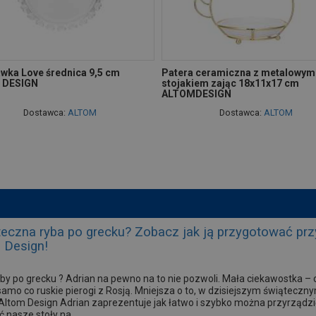
wka Love średnica 9,5 cm
Patera ceramiczna z metalowym
 DESIGN
stojakiem zając 18x11x17 cm
ALTOMDESIGN
Dostawca:
ALTOM
Dostawca:
ALTOM
teczna ryba po grecku? Zobacz jak ją przygotować p
m Design!
yby po grecku ? Adrian na pewno na to nie pozwoli. Mała ciekawostka – 
 samo co ruskie pierogi z Rosją. Mniejsza o to, w dzisiejszym świątec
Altom Design Adrian zaprezentuje jak łatwo i szybko można przyrządzić
asze stoły na...