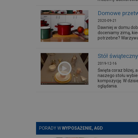
Domowe przetwo
2020-09-21
Dawniej w domu dobr
doceniamy zimą, kied
potrzebne? Warzywa,
Stół świąteczn
2019-12-16
Święta coraz bliżej
naszego stołu wybie
kompozycję. W dzisi
oglądania.
PORADY W
WYPOSAŻENIE, AGD