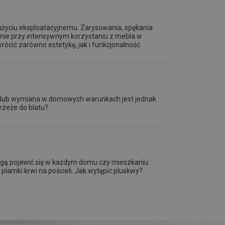
zużyciu eksploatacyjnemu. Zarysowania, spękania
ólnie przy intensywnym korzystaniu z mebla w
ócić zarówno estetykę, jak i funkcjonalność
awa lub wymiana w domowych warunkach jest jednak
rzeże do blatu?
mogą pojawić się w każdym domu czy mieszkaniu.
lamki krwi na pościeli. Jak wytępić pluskwy?