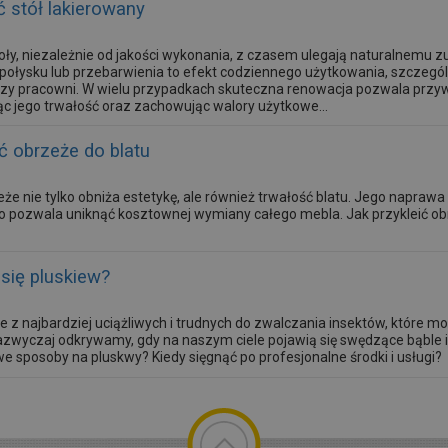
 stół lakierowany
oły, niezależnie od jakości wykonania, z czasem ulegają naturalnemu 
a połysku lub przebarwienia to efekt codziennego użytkowania, szczeg
 czy pracowni. W wielu przypadkach skuteczna renowacja pozwala przywr
ąc jego trwałość oraz zachowując walory użytkowe...
ić obrzeże do blatu
eże nie tylko obniża estetykę, ale również trwałość blatu. Jego napr
to pozwala uniknąć kosztownej wymiany całego mebla. Jak przykleić ob
się pluskiew?
e z najbardziej uciążliwych i trudnych do zwalczania insektów, które 
zwyczaj odkrywamy, gdy na naszym ciele pojawią się swędzące bąble i p
 sposoby na pluskwy? Kiedy sięgnąć po profesjonalne środki i usługi?