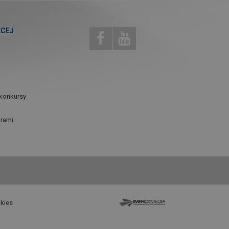
ĘCEJ
konkursy
urami
okies