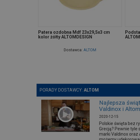
Patera ozdobna Mdf 23x29,5x3 cm
Podsta
kolor żółty ALTOMDESIGN
ALTOM
Dostawca:
ALTOM
PORADY DOSTAWCY:
ALTOM
Najlepsza świą
Valdinox i Alto
2020-12-15
Polskie święta bez r
Grecją? Pewnie tyle
marki Valdinox oraz 
możemy udekorować n