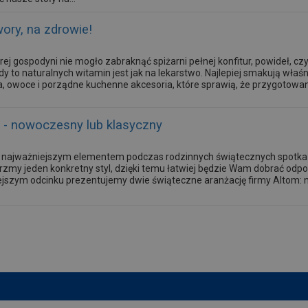
ry, na zdrowie!
ej gospodyni nie mogło zabraknąć spiżarni pełnej konfitur, powideł,
y to naturalnych witamin jest jak na lekarstwo. Najlepiej smakują wła
 owoce i porządne kuchenne akcesoria, które sprawią, że przygotowan
y - nowoczesny lub klasyczny
, a najważniejszym elementem podczas rodzinnych świątecznych spotkań
rzmy jeden konkretny styl, dzięki temu łatwiej będzie Wam dobrać odpo
ejszym odcinku prezentujemy dwie świąteczne aranżację firmy Altom: