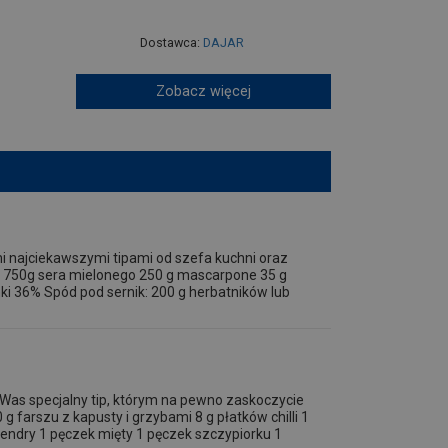
Dostawca:
DAJAR
Zobacz więcej
ami najciekawszymi tipami od szefa kuchni oraz
: 750g sera mielonego 250 g mascarpone 35 g
anki 36% Spód pod sernik: 200 g herbatników lub
 Was specjalny tip, którym na pewno zaskoczycie
g farszu z kapusty i grzybami 8 g płatków chilli 1
endry 1 pęczek mięty 1 pęczek szczypiorku 1