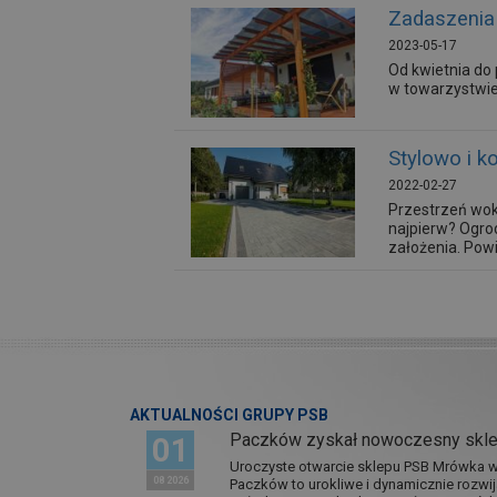
Zadaszenia 
2023-05-17
Od kwietnia do
w towarzystwie
Stylowo i k
2022-02-27
Przestrzeń wok
najpierw? Ogro
założenia. Powi
AKTUALNOŚCI GRUPY PSB
Paczków zyskał nowoczesny skl
01
Uroczyste otwarcie sklepu PSB Mrówka w 
08 2026
Paczków to urokliwe i dynamicznie rozwi