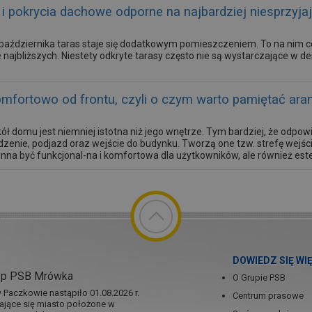
i pokrycia dachowe odporne na najbardziej niesprzyj
 października taras staje się dodatkowym pomieszczeniem. To na nim c
 najbliższych. Niestety odkryte tarasy często nie są wystarczające w 
omfortowo od frontu, czyli o czym warto pamiętać ar
ół domu jest niemniej istotna niż jego wnętrze. Tym bardziej, że odpo
dzenie, podjazd oraz wejście do budynku. Tworzą one tzw. strefę wejś
nna być funkcjonal-na i komfortowa dla użytkowników, ale również este
DOWIEDZ SIĘ WI
ep PSB Mrówka
O Grupie PSB
Paczkowie nastąpiło 01.08.2026 r.
Centrum prasowe
jające się miasto położone w