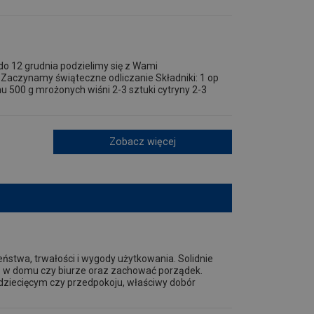
do 12 grudnia podzielimy się z Wami
Zaczynamy świąteczne odliczanie Składniki: 1 op
 500 g mrożonych wiśni 2-3 sztuki cytryny 2-3
Zobacz więcej
eństwa, trwałości i wygody użytkowania. Solidnie
 w domu czy biurze oraz zachować porządek.
ju dziecięcym czy przedpokoju, właściwy dobór