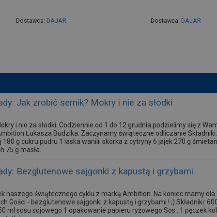
Dostawca:
DAJAR
Dostawca:
DAJAR
dy: Jak zrobić sernik? Mokry i nie za słodki
Mokry i nie za słodki. Codziennie od 1 do 12 grudnia podzielimy się z W
bition Łukasza Budzika. Zaczynamy świąteczne odliczanie Składniki
 180 g cukru pudru 1 laska wanilii skórka z cytryny 6 jajek 270 g śmiet
 75 g masła...
dy: Bezglutenowe sajgonki z kapustą i grzybami
inek naszego świątecznego cyklu z marką Ambition. Na koniec mamy dla
 Gości - bezglutenowe sajgonki z kapustą i grzybami ! ;) Składniki: 600 
50 ml sosu sojowego 1 opakowanie papieru ryżowego Sos : 1 pęczek kol