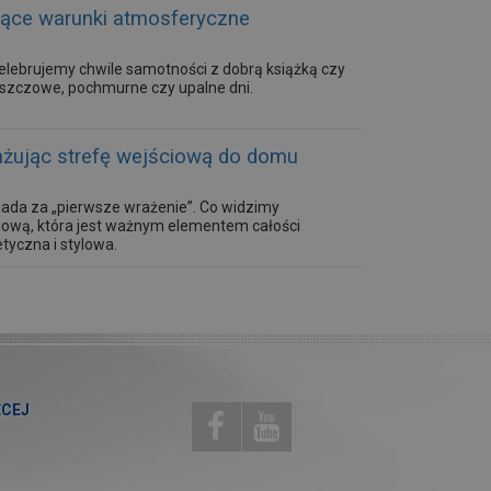
ające warunki atmosferyczne
elebrujemy chwile samotności z dobrą książką czy
deszczowe, pochmurne czy upalne dni.
anżując strefę wejściową do domu
wiada za „pierwsze wrażenie”. Co widzimy
ciową, która jest ważnym elementem całości
tyczna i stylowa.
ĘCEJ