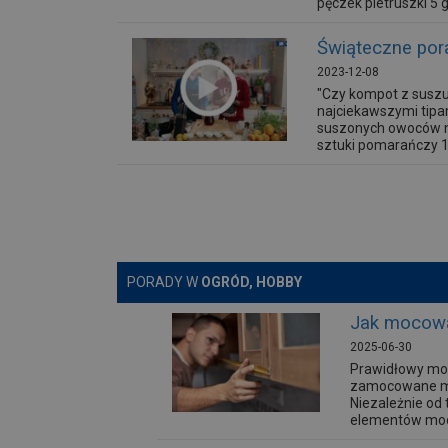
pęczek pietruszki 5 g
Świąteczne por
2023-12-08
"Czy kompot z suszu
najciekawszymi tipa
suszonych owoców na
sztuki pomarańczy 1 k
PORADY W
OGRÓD, HOBBY
Jak mocowa
2025-06-30
Prawidłowy mont
zamocowane me
Niezależnie od 
elementów mocuj