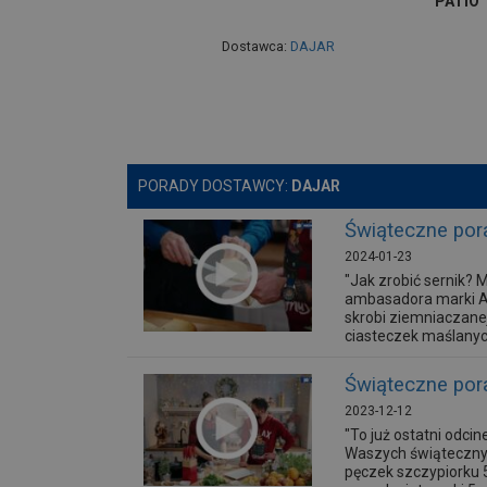
PATIO
Dostawca:
DAJAR
PORADY DOSTAWCY:
DAJAR
Świąteczne pora
2024-01-23
"Jak zrobić sernik? 
ambasadora marki Am
skrobi ziemniaczanej
ciasteczek maślanych
Świąteczne pora
2023-12-12
"To już ostatni odc
Waszych świątecznych
pęczek szczypiorku 