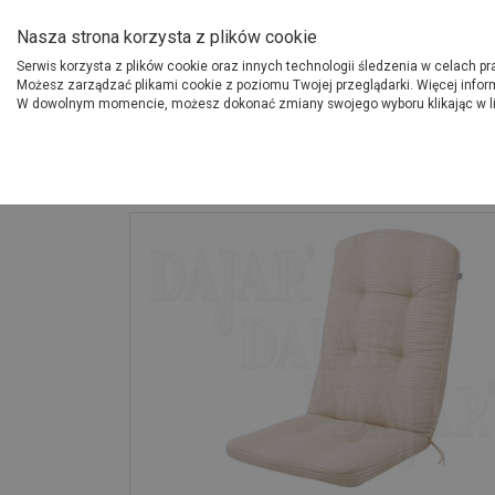
O Grupie PSB
Dostawcy
Jak dołąc
Nasza strona korzysta z plików cookie
Serwis korzysta z plików cookie oraz innych technologii śledzenia w celach p
Gdzi
Produkty
Możesz zarządzać plikami cookie z poziomu Twojej przeglądarki. Więcej infor
W dowolnym momencie, możesz dokonać zmiany swojego wyboru klikając w l
Strona główna
Wokół domu
Poduszka ogrodowa Szafir H 466161 PATI