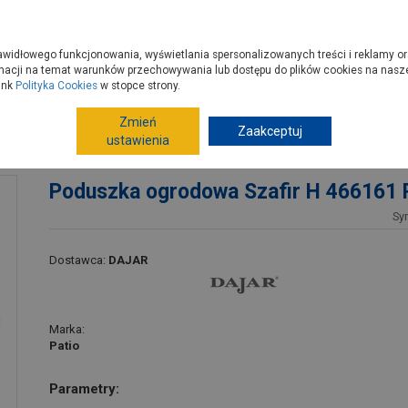
zyć do PSB?
Budowa domu - krok po kroku
Dla Fachowców
Dom N
rawidłowego funkcjonowania, wyświetlania spersonalizowanych treści i reklamy or
e kupisz
Porady
macji na temat warunków przechowywania lub dostępu do plików cookies na naszej
ink
Polityka Cookies
w stopce strony.
Zmień
Ogród, hobby
Meble ogrodowe
Zaakceptuj
Poduszki na
ustawienia
O
Poduszka ogrodowa Szafir H 466161
Sy
Dostawca:
DAJAR
Marka:
Patio
Parametry: