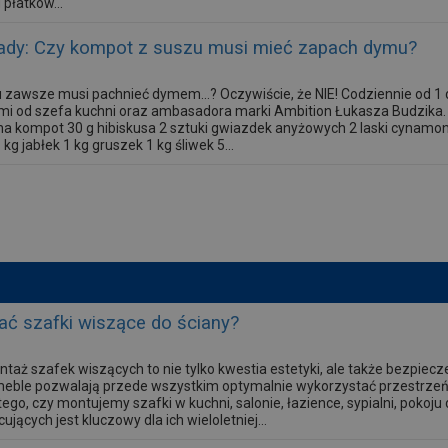
 płatków...
ady: Czy kompot z suszu musi mieć zapach dymu?
 zawsze musi pachnieć dymem...? Oczywiście, że NIE! Codziennie od 1 
mi od szefa kuchni oraz ambasadora marki Ambition Łukasza Budzika. 
 kompot 30 g hibiskusa 2 sztuki gwiazdek anyżowych 2 laski cynamonu
g jabłek 1 kg gruszek 1 kg śliwek 5...
ć szafki wiszące do ściany?
aż szafek wiszących to nie tylko kwestia estetyki, ale także bezpiecz
ble pozwalają przede wszystkim optymalnie wykorzystać przestrzeń
tego, czy montujemy szafki w kuchni, salonie, łazience, sypialni, poko
ących jest kluczowy dla ich wieloletniej...