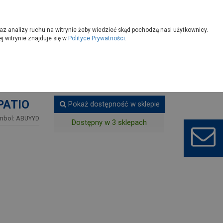
owoczesny
Wybierz sklep
az analizy ruchu na witrynie żeby wiedzieć skąd pochodzą nasi użytkownicy.
 witrynie znajduje się w
Polityce Prywatności
.
 meble ogrodowe
 PATIO
Pokaż dostępność w sklepie
mbol: ABUYYD
Dostępny w 3 sklepach