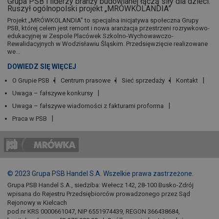
Grupa PSB i liderzy branży budowlanej łączą siły dla dzieci.
Ruszył ogólnopolski projekt „MRÓWKOLANDIA”
Projekt „MRÓWKOLANDIA” to specjalna inicjatywa społeczna Grupy
PSB, której celem jest remont i nowa aranżacja przestrzeni rozrywkowo-
edukacyjnej w Zespole Placówek Szkolno-Wychowawczo-
Rewalidacyjnych w Wodzisławiu Śląskim. Przedsięwzięcie realizowane
we...
DOWIEDZ SIĘ WIĘCEJ
O Grupie PSB
Centrum prasowe
Sieć sprzedaży
Kontakt
Uwaga – fałszywe konkursy
Uwaga – fałszywe wiadomości z fakturami proforma
Praca w PSB
© 2023 Grupa PSB Handel S.A. Wszelkie prawa zastrzeżone.
Grupa PSB Handel S.A., siedziba: Wełecz 142, 28-100 Busko-Zdrój
wpisana do Rejestru Przedsiębiorców prowadzonego przez Sąd
Rejonowy w Kielcach
pod nr KRS 0000661047, NIP 6551974439, REGON 366438684,