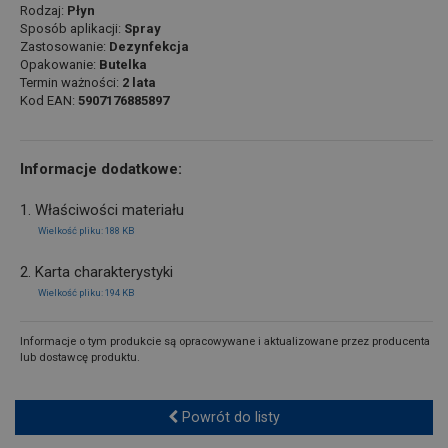
Rodzaj:
Płyn
Sposób aplikacji:
Spray
Zastosowanie:
Dezynfekcja
Opakowanie:
Butelka
Termin ważności:
2 lata
Kod EAN:
5907176885897
Informacje dodatkowe:
1. Właściwości materiału
Wielkość pliku: 188 KB
2. Karta charakterystyki
Wielkość pliku: 194 KB
Informacje o tym produkcie są opracowywane i aktualizowane przez producenta
lub dostawcę produktu.
Powrót do listy