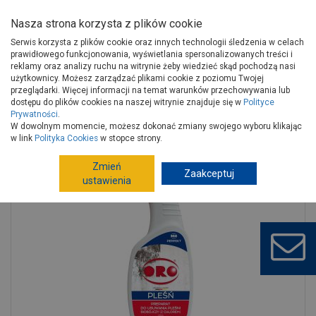
Nasza strona korzysta z plików cookie
Serwis korzysta z plików cookie oraz innych technologii śledzenia w celach
prawidłowego funkcjonowania, wyświetlania spersonalizowanych treści i
reklamy oraz analizy ruchu na witrynie żeby wiedzieć skąd pochodzą nasi
użytkownicy. Możesz zarządzać plikami cookie z poziomu Twojej
Strona główna
Wyposażenie
Wyposażenie, AGD
przeglądarki. Więcej informacji na temat warunków przechowywania lub
Chemia gospodarcza
Specjalistyczne środki czyszczące
dostępu do plików cookies na naszej witrynie znajduje się w
Polityce
Prywatności
.
Preparat do usuwania pleśni biobójczy ORO PERFEKT
W dowolnym momencie, możesz dokonać zmiany swojego wyboru klikając
w link
Polityka Cookies
w stopce strony.
Zmień
Zaakceptuj
ustawienia