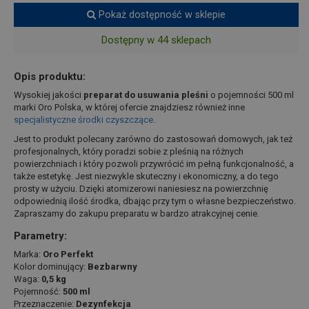
Pokaż dostępność w sklepie
Dostępny w 44 sklepach
Opis produktu:
Wysokiej jakości
preparat do usuwania pleśni
o pojemności 500 ml
marki Oro Polska, w której ofercie znajdziesz również inne
specjalistyczne środki czyszczące
.
Jest to produkt polecany zarówno do zastosowań domowych, jak też
profesjonalnych, który poradzi sobie z pleśnią na różnych
powierzchniach i który pozwoli przywrócić im pełną funkcjonalność, a
także estetykę. Jest niezwykle skuteczny i ekonomiczny, a do tego
prosty w użyciu. Dzięki atomizerowi naniesiesz na powierzchnię
odpowiednią ilość środka, dbając przy tym o własne bezpieczeństwo.
Zapraszamy do zakupu preparatu w bardzo atrakcyjnej cenie.
Parametry:
Marka:
Oro Perfekt
Kolor dominujący:
Bezbarwny
Waga:
0,5 kg
Pojemność:
500 ml
Przeznaczenie:
Dezynfekcja