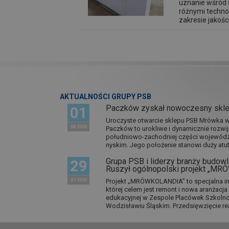
uznanie wśród 
różnymi techn
zakresie jakośc
AKTUALNOŚCI GRUPY PSB
Paczków zyskał nowoczesny skl
01
Uroczyste otwarcie sklepu PSB Mrówka w 
08 2026
Paczków to urokliwe i dynamicznie rozwi
południowo-zachodniej części wojewódz
nyskim. Jego położenie stanowi duży atut.
Grupa PSB i liderzy branży budowla
29
Ruszył ogólnopolski projekt „M
07 2026
Projekt „MRÓWKOLANDIA” to specjalna in
której celem jest remont i nowa aranżacj
edukacyjnej w Zespole Placówek Szkol
Wodzisławiu Śląskim. Przedsięwzięcie re