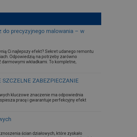
 do precyzyjnego malowania – w
wnią Ci najlepszy efekt? Sekret udanego remontu
ziach. Odpowiedzią na potrzeby zarówno
z 2 darmowymi wkładkami. To kompletne,
E SZCZELNE ZABEZPIECZANIE
owych kluczowe znaczenie ma odpowiednia
piesza pracę i gwarantuje perfekcyjny efekt
wych
noszenia ścian działowych, które zyskało