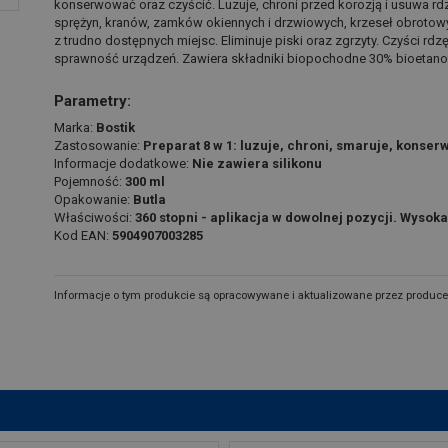
konserwować oraz czyścić. Luzuje, chroni przed korozją i usuwa rd
sprężyn, kranów, zamków okiennych i drzwiowych, krzeseł obrotowy
z trudno dostępnych miejsc. Eliminuje piski oraz zgrzyty. Czyści rdzę
sprawność urządzeń. Zawiera składniki biopochodne 30% bioetanol
Parametry:
Marka:
Bostik
Zastosowanie:
Preparat 8 w 1: luzuje, chroni, smaruje, konserwu
Informacje dodatkowe:
Nie zawiera silikonu
Pojemność:
300 ml
Opakowanie:
Butla
Właściwości:
360 stopni - aplikacja w dowolnej pozycji. Wysok
Kod EAN:
5904907003285
Informacje o tym produkcie są opracowywane i aktualizowane przez produce