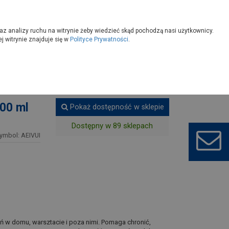
owoczesny
Wybierz sklep
az analizy ruchu na witrynie żeby wiedzieć skąd pochodzą nasi użytkownicy.
 witrynie znajduje się w
Polityce Prywatności
.
akiery
00 ml
Pokaż dostępność w sklepie
Dostępny w 89 sklepach
ymbol: AEIVUI
ń w domu, warsztacie i poza nimi. Pomaga chronić,