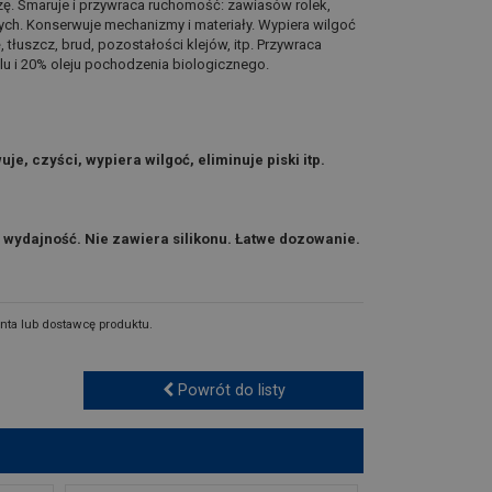
zę. Smaruje i przywraca ruchomość: zawiasów rolek,
ch. Konserwuje mechanizmy i materiały. Wypiera wilgoć
, tłuszcz, brud, pozostałości klejów, itp. Przywraca
u i 20% oleju pochodzenia biologicznego.
je, czyści, wypiera wilgoć, eliminuje piski itp.
a wydajność. Nie zawiera silikonu. Łatwe dozowanie.
nta lub dostawcę produktu.
Powrót do listy