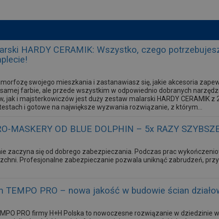
arski HARDY CERAMIK: Wszystko, czego potrzebujesz
plecie!
morfozę swojego mieszkania i zastanawiasz się, jakie akcesoria zape
 w samej farbie, ale przede wszystkim w odpowiednio dobranych narzęd
ów, jak i majsterkowiczów jest duży zestaw malarski HARDY CERAMIK 
estach i gotowe na największe wyzwania rozwiązanie, z którym...
O-MASKERY OD BLUE DOLPHIN – 5x RAZY SZYBSZ
ie zaczyna się od dobrego zabezpieczania. Podczas prac wykończeni
zchni. Profesjonalne zabezpieczanie pozwala uniknąć zabrudzeń, przys
 TEMPO PRO – nowa jakość w budowie ścian działo
PO PRO firmy H+H Polska to nowoczesne rozwiązanie w dziedzinie wz