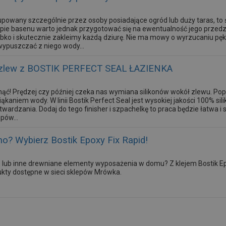
upowany szczególnie przez osoby posiadające ogród lub duży taras, to św
pie basenu warto jednak przygotować się na ewentualność jego przedziu
bko i skutecznie zakleimy każdą dziurę. Nie ma mowy o wyrzucaniu pęk
wypuszczać z niego wody...
ć zlew z BOSTIK PERFECT SEAL ŁAZIENKA
knąć! Prędzej czy później czeka nas wymiana silikonów wokół zlewu. Popr
kaniem wody. W linii Bostik Perfect Seal jest wysokiej jakości 100% sili
twardzania. Dodaj do tego finisher i szpachelkę to praca będzie łatwa 
pów...
no? Wybierz Bostik Epoxy Fix Rapid!
 lub inne drewniane elementy wyposażenia w domu? Z klejem Bostik Epox
ty dostępne w sieci sklepów Mrówka.