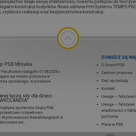
specjalistów dzięki swojej efektywności, nowemu podejściu do tworzyw
ologiami konstrukcji budynków. Nowa odsłona H+H Systemu TEMPO PRO
i, szybkości realizacji oraz bezpieczeństwa konstrukcji...
DOWIEDZ SIĘ WI
ep PSB Mrówka
O Grupie PSB
Paczkowie nastąpiło 01.08.2026 r.
Centrum prasowe
jające się miasto położone w
Sieć sprzedaży
twa opolskiego, w powiecie
..
Kontakt
nej łączą siły dla dzieci.
Uwaga – fałszywe 
RÓWKOLANDIA”
Uwaga – fałszywe
icjatywa społeczna Grupy PSB,
wiadomości z fakt
a przestrzeni rozrywkowo-
proforma
no-Wychowawczo-Rewalidacyjnych w
alizowane we...
Praca w PSB