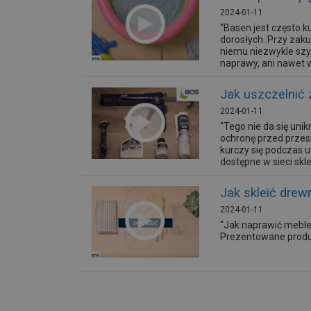
2024-01-11
"Basen jest często k
dorosłych. Przy zaku
niemu niezwykle szy
naprawy, ani nawet 
Jak uszczelni
2024-01-11
"Tego nie da się uni
ochronę przed przesią
kurczy się podczas u
dostępne w sieci skle
Jak skleić drew
2024-01-11
"Jak naprawić meble
Prezentowane produk