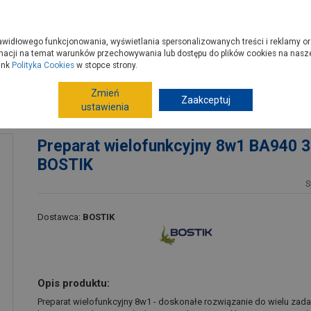
zyć do PSB?
Budowa domu - krok po kroku
Dla Fachowców
Dom N
rawidłowego funkcjonowania, wyświetlania spersonalizowanych treści i reklamy or
e kupisz
Porady
macji na temat warunków przechowywania lub dostępu do plików cookies na naszej
ink
Polityka Cookies
w stopce strony.
Zmień
Farby
Farby ogólnego stosowania
Zaakceptuj
Spraye, l
ustawienia
ml BOSTIK
Preparat wielofunkcyjny 8w1 BA940 3
BOSTIK
S
Dostawca:
BOSTIK
Opis produktu:
Preparat wielofunkcyjny 8w1 - doskonałe rozwiązanie do wielu zada