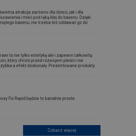
ietna atrakcja zarówno dla dzieci, jak i dla
rawienia i mieć pod ręką klej do basenu. Dzięki
niętego basenu, nie trzeba też oddawać go do
awi to nie tylko estetykę ale i zapewni całkowitą
kon, który chroni przed rozwojem pleśni i nie
i szybka a efekt doskonały. Prezentowane produkty
y Fix Rapid będzie to banalnie proste.
Zobacz więcej