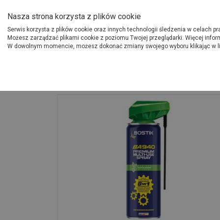
O Grupie PSB
Dostawcy
Jak dołąc
Nasza strona korzysta z plików cookie
Serwis korzysta z plików cookie oraz innych technologii śledzenia w celach p
Gdzi
Produkty
Możesz zarządzać plikami cookie z poziomu Twojej przeglądarki. Więcej infor
W dowolnym momencie, możesz dokonać zmiany swojego wyboru klikając w l
Strona główna
Wykończenie
Preparat wielofunkcyjny 8w1 BA940 300 