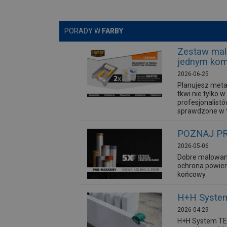
PORADY W
FARBY
Zestaw mal
jednym kom
2026-06-25
Planujesz meta
tkwi nie tylko
profesjonalist
sprawdzone w t
POZNAJ PR
2026-05-06
Dobre malowan
ochrona powier
końcowy.
H+H System
2026-04-29
H+H System TEM