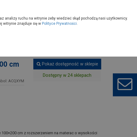
owoczesny
Wybierz sklep
az analizy ruchu na witrynie żeby wiedzieć skąd pochodzą nasi użytkownicy.
 witrynie znajduje się w
Polityce Prywatności
.
li, prześcieradła
200 cm
Pokaż dostępność w sklepie
Dostępny w 24 sklepach
bol: ACQXYM
rze 100×200 cm z rozszerzeniem na materac o wysokości