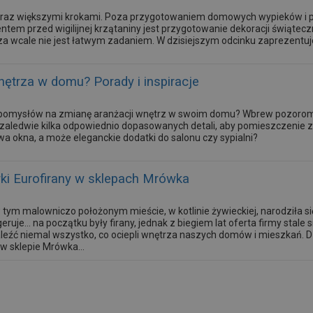
 coraz większymi krokami. Poza przygotowaniem domowych wypieków i 
em przed wigilijnej krzątaniny jest przygotowanie dekoracji świąt
za wcale nie jest łatwym zadaniem. W dzisiejszym odcinku zaprezentuj
ętrza w domu? Porady i inspiracje
pomysłów na zmianę aranżacji wnętrz w swoim domu? Wbrew pozorom
zaledwie kilka odpowiednio dopasowanych detali, aby pomieszczenie 
 okna, a może eleganckie dodatki do salonu czy sypialni?
ki Eurofirany w sklepach Mrówka
tym malowniczo położonym mieście, w kotlinie żywieckiej, narodziła się h
uje… na początku były firany, jednak z biegiem lat oferta firmy stale s
leźć niemal wszystko, co ociepli wnętrza naszych domów i mieszkań. D
w sklepie Mrówka...