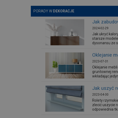
PORADY W
DEKORACJE
Jak zabudo
2024-02-29
Jak ukryć kalo
starsze modele
dysonansu ze s
Oklejanie m
2023-07-31
Oklejanie mebl
gruntownej ren
wkładając jedy
Jak uszyć r
2023-04-30
Rolety rzymskie
zlecić uszycie 
odpowiednia tka