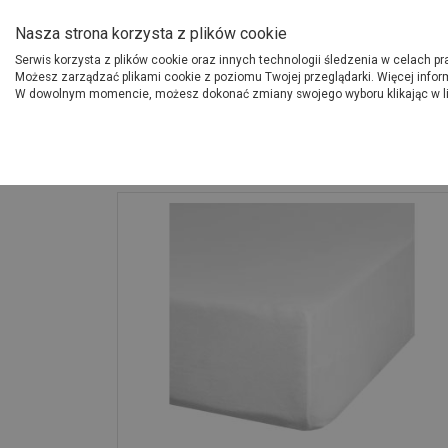
O Grupie PSB
Dostawcy
Jak dołąc
Nasza strona korzysta z plików cookie
Serwis korzysta z plików cookie oraz innych technologii śledzenia w celach p
Gdzi
Produkty
Możesz zarządzać plikami cookie z poziomu Twojej przeglądarki. Więcej infor
W dowolnym momencie, możesz dokonać zmiany swojego wyboru klikając w l
Strona główna
Wyposażenie
Prześcieradło z gumką Nova 3, 100x200 