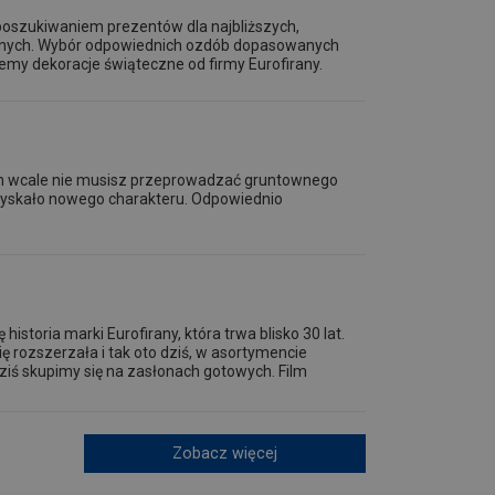
poszukiwaniem prezentów dla najbliższych,
ecznych. Wybór odpowiednich ozdób dopasowanych
emy dekoracje świąteczne od firmy Eurofirany.
 wcale nie musisz przeprowadzać gruntownego
zyskało nowego charakteru. Odpowiednio
istoria marki Eurofirany, która trwa blisko 30 lat.
ię rozszerzała i tak oto dziś, w asortymencie
ziś skupimy się na zasłonach gotowych. Film
Zobacz więcej