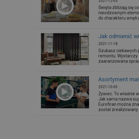
2021-12-03
Święta zbliżają się
nieodzownym element
do charakteru wnętr
Jak odmienić wn
2021-11-18
Szukasz ciekawych 
remontu. Wystarczy 
zaaranżowana oprawa
Asortyment mar
2021-10-05
Żywiec. To właśnie w 
Jak sama nazwa suger
Eurofiran można zna
został zrealizowany 