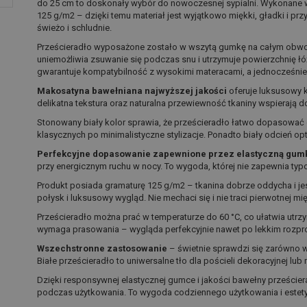
do 25 cm to doskonały wybór do nowoczesnej sypialni. Wykonane 
125 g/m2 – dzięki temu materiał jest wyjątkowo miękki, gładki i prz
świeżo i schludnie.
Prześcieradło wyposażone zostało w wszytą gumkę na całym obwo
uniemożliwia zsuwanie się podczas snu i utrzymuje powierzchnię 
gwarantuje kompatybilność z wysokimi materacami, a jednocześnie
Makosatyna bawełniana najwyższej jakości
oferuje luksusowy 
delikatna tekstura oraz naturalna przewiewność tkaniny wspierają d
Stonowany biały kolor sprawia, że prześcieradło łatwo dopasować d
klasycznych po minimalistyczne stylizacje. Ponadto biały odcień op
Perfekcyjne dopasowanie zapewnione przez elastyczną gum
przy energicznym ruchu w nocy. To wygoda, której nie zapewnia ty
Produkt posiada gramaturę 125 g/m2 – tkanina dobrze oddycha i jest 
połysk i luksusowy wygląd. Nie mechaci się i nie traci pierwotnej mi
Prześcieradło można prać w temperaturze do 60 °C, co ułatwia utrzym
wymaga prasowania – wygląda perfekcyjnie nawet po lekkim rozpr
Wszechstronne zastosowanie
– świetnie sprawdzi się zarówno w 
Białe prześcieradło to uniwersalne tło dla pościeli dekoracyjnej lub
Dzięki responsywnej elastycznej gumce i jakości bawełny prześcier
podczas użytkowania. To wygoda codziennego użytkowania i estetyc