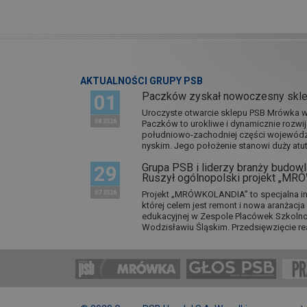
AKTUALNOŚCI GRUPY PSB
Paczków zyskał nowoczesny skl
01
Uroczyste otwarcie sklepu PSB Mrówka w 
08 2026
Paczków to urokliwe i dynamicznie rozwi
południowo-zachodniej części wojewódz
nyskim. Jego położenie stanowi duży atut.
Grupa PSB i liderzy branży budowla
29
Ruszył ogólnopolski projekt „M
07 2026
Projekt „MRÓWKOLANDIA” to specjalna in
której celem jest remont i nowa aranżacj
edukacyjnej w Zespole Placówek Szkol
Wodzisławiu Śląskim. Przedsięwzięcie re