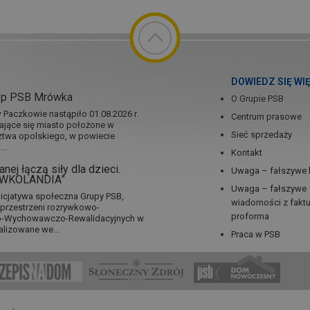
DOWIEDZ SIĘ WI
ep PSB Mrówka
O Grupie PSB
Paczkowie nastąpiło 01.08.2026 r.
Centrum prasowe
jające się miasto położone w
Sieć sprzedaży
twa opolskiego, w powiecie
..
Kontakt
nej łączą siły dla dzieci.
Uwaga – fałszywe 
RÓWKOLANDIA”
Uwaga – fałszywe
icjatywa społeczna Grupy PSB,
wiadomości z fakt
a przestrzeni rozrywkowo-
proforma
no-Wychowawczo-Rewalidacyjnych w
alizowane we...
Praca w PSB