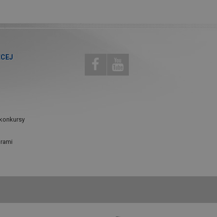
ĘCEJ
konkursy
urami