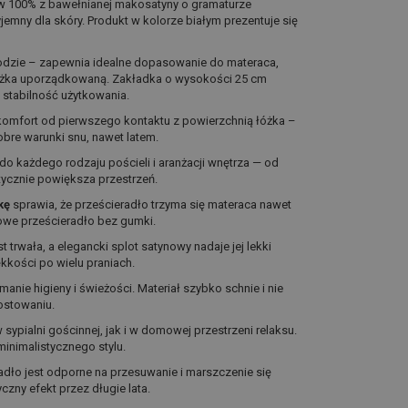
w 100% z bawełnianej makosatyny o gramaturze
yjemny dla skóry. Produkt w kolorze białym prezentuje się
dzie – zapewnia idealne dopasowanie do materaca,
łóżka uporządkowaną. Zakładka o wysokości 25 cm
 stabilność użytkowania.
komfort od pierwszego kontaktu z powierzchnią łóżka –
obre warunki snu, nawet latem.
o każdego rodzaju pościeli i aranżacji wnętrza — od
tycznie powiększa przestrzeń.
kę
sprawia, że prześcieradło trzyma się materaca nawet
powe prześcieradło bez gumki.
trwała, a elegancki splot satynowy nadaje jej lekki
ękkości po wielu praniach.
anie higieny i świeżości. Materiał szybko schnie i nie
ostowaniu.
sypialni gościnnej, jak i w domowej przestrzeni relaksu.
 minimalistycznego stylu.
adło jest odporne na przesuwanie i marszczenie się
zny efekt przez długie lata.