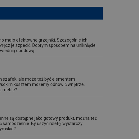
o mało efektowne grzejniki. Szczególnie ich
ręcz je szpecić. Dobrym sposobem na uniknięcie
owiednią obudową.
ch szafek, ale może też być elementem
iewysokim kosztem możemy odnowić wnętrze,
na meble?
kienne są dostępne jako gotowy produkt, można też
ć samodzielnie. By uszyć roletę, wystarczy
zymskie?