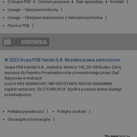
O Grupie PSB
Centrum prasowe
Sieć sprzedaży
Kontakt
Uwaga – fałszywe konkursy
Uwaga – fałszywe wiadomości z fakturami proforma
Praca w PSB
© 2023 Grupa PSB Handel S.A. Wszelkie prawa zastrzeżone.
Grupa PSB Handel S.A., siedziba: Wełecz 142, 28-100 Busko-Zdrój
wpisana do Rejestru Przedsiębiorców prowadzonego przez Sąd
Rejonowy w Kielcach
pod nr KRS 0000661047, NIP 6551974439, REGON 366438684,
kapitał wpłacony: 53.275.000,00 zł. Spółka posiada status dużego
przedsiębiorcy.
Polityka prywatności
Polityka cookies
Obowiązki informacyjne