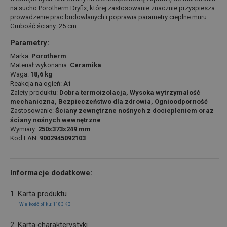
na sucho Porotherm Dryfix, której zastosowanie znacznie przyspiesza
prowadzenie prac budowlanych i poprawia parametry cieplne muru.
Grubość ściany: 25 cm.
Parametry:
Marka:
Porotherm
Materiał wykonania:
Ceramika
Waga:
18,6 kg
Reakcja na ogień:
A1
Zalety produktu:
Dobra termoizolacja, Wysoka wytrzymałość
mechaniczna, Bezpieczeństwo dla zdrowia, Ognioodporność
Zastosowanie:
Ściany zewnętrzne nośnych z dociepleniem oraz
ściany nośnych wewnętrzne
Wymiary:
250x373x249 mm
Kod EAN:
9002945092103
Informacje dodatkowe:
1. Karta produktu
Wielkość pliku: 1183 KB
2. Karta charakterystyki