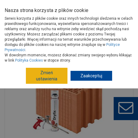
Nasza strona korzysta z plików cookie
Serwis korzysta z plików cookie oraz innych technologii śledzenia w celach
prawidłowego funkcjonowania, wyświetlania spersonalizowanych treści i
reklamy oraz analizy ruchu na witrynie żeby wiedzieć skąd pochodzą nasi
użytkownicy. Możesz zarządzać plikami cookie z poziomu Twojej
Strona główna
Budowa i remont
Ściany, stropy, kominy
przeglądarki. Więcej informacji na temat warunków przechowywania lub
Materiały ścienne
Ceramika ścienna
dostępu do plików cookies na naszej witrynie znajduje się w
Polityce
Prywatności
.
Pustak ceramiczny Porotherm 25 Dryfix WIENERBERGER
W dowolnym momencie, możesz dokonać zmiany swojego wyboru klikając
w link
Polityka Cookies
w stopce strony.
Zmień
Zaakceptuj
ustawienia