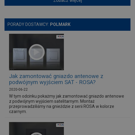
Zobacz więcej
PORADY DOSTAWCY:
POLMARK
Jak zamontować gniazdo antenowe z
podwójnym wyjściem SAT - ROSA?
2020-06-22
W tym odcinku pokażmy jak zamontować gniazdo antenowe
z podwójnym wyjściem satelitarnym. Montaż
przeprowadziliśmy na gnieździe z serii ROSA w kolorze
czarnym.