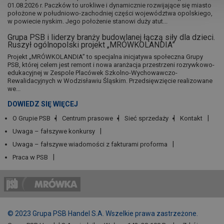
01.08.2026 r. Paczków to urokliwe i dynamicznie rozwijające się miasto
położone w południowo-zachodniej części województwa opolskiego,
w powiecie nyskim. Jego położenie stanowi duży atut...
Grupa PSB i liderzy branży budowlanej łączą siły dla dzieci.
Ruszył ogólnopolski projekt „MRÓWKOLANDIA”
Projekt „MRÓWKOLANDIA” to specjalna inicjatywa społeczna Grupy
PSB, której celem jest remont i nowa aranżacja przestrzeni rozrywkowo-
edukacyjnej w Zespole Placówek Szkolno-Wychowawczo-
Rewalidacyjnych w Wodzisławiu Śląskim. Przedsięwzięcie realizowane
we...
DOWIEDZ SIĘ WIĘCEJ
O Grupie PSB
Centrum prasowe
Sieć sprzedaży
Kontakt
Uwaga – fałszywe konkursy
Uwaga – fałszywe wiadomości z fakturami proforma
Praca w PSB
© 2023 Grupa PSB Handel S.A. Wszelkie prawa zastrzeżone.