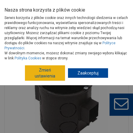
Nasza strona korzysta z plików cookie
Serwis korzysta z plików cookie oraz innych technologii śledzenia w celach
prawidłowego funkcjonowania, wyświetlania spersonalizowanych treści i
reklamy oraz analizy ruchu na witrynie żeby wiedzieć skąd pochodzą nasi
użytkownicy. Możesz zarządzać plikami cookie z poziomu Twojej
Strona główna
Instalacje
Artykuły elektryczne
przeglądarki. Więcej informacji na temat warunków przechowywania lub
Akcesoria elektroinstalacyjne
Puszki
dostępu do plików cookies na naszej witrynie znajduje się w
Polityce
Prywatności
.
Puszka 60 mm łącząca głęboka POLMARK
W dowolnym momencie, możesz dokonać zmiany swojego wyboru klikając
w link
Polityka Cookies
w stopce strony.
Zmień
Zaakceptuj
ustawienia