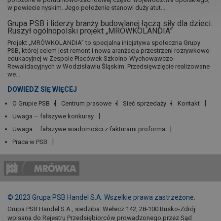
w powiecie nyskim. Jego położenie stanowi duży atut...
Grupa PSB i liderzy branży budowlanej łączą siły dla dzieci.
Ruszył ogólnopolski projekt „MRÓWKOLANDIA”
Projekt „MRÓWKOLANDIA” to specjalna inicjatywa społeczna Grupy
PSB, której celem jest remont i nowa aranżacja przestrzeni rozrywkowo-
edukacyjnej w Zespole Placówek Szkolno-Wychowawczo-
Rewalidacyjnych w Wodzisławiu Śląskim. Przedsięwzięcie realizowane
we...
DOWIEDZ SIĘ WIĘCEJ
O Grupie PSB
Centrum prasowe
Sieć sprzedaży
Kontakt
Uwaga – fałszywe konkursy
Uwaga – fałszywe wiadomości z fakturami proforma
Praca w PSB
© 2023 Grupa PSB Handel S.A. Wszelkie prawa zastrzeżone.
Grupa PSB Handel S.A., siedziba: Wełecz 142, 28-100 Busko-Zdrój
wpisana do Rejestru Przedsiębiorców prowadzonego przez Sąd