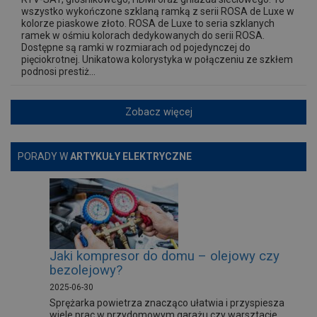
wszystko wykończone szklaną ramką z serii ROSA de Luxe w
kolorze piaskowe złoto. ROSA de Luxe to seria szklanych
ramek w ośmiu kolorach dedykowanych do serii ROSA.
Dostępne są ramki w rozmiarach od pojedynczej do
pięciokrotnej. Unikatowa kolorystyka w połączeniu ze szkłem
podnosi prestiż...
Zobacz więcej
PORADY W
ARTYKUŁY ELEKTRYCZNE
Jaki kompresor do domu – olejowy czy
bezolejowy?
2025-06-30
Sprężarka powietrza znacząco ułatwia i przyspiesza
wiele prac w przydomowym garażu czy warsztacie.