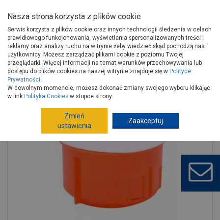
Nasza strona korzysta z plików cookie
Serwis korzysta z plików cookie oraz innych technologii śledzenia w celach
prawidłowego funkcjonowania, wyświetlania spersonalizowanych treści i
reklamy oraz analizy ruchu na witrynie żeby wiedzieć skąd pochodzą nasi
użytkownicy. Możesz zarządzać plikami cookie z poziomu Twojej
Strona główna
Instalacje
Artykuły elektryczne
przeglądarki. Więcej informacji na temat warunków przechowywania lub
Akcesoria elektroinstalacyjne
Puszki
dostępu do plików cookies na naszej witrynie znajduje się w
Polityce
Prywatności
.
Puszka 70 mm POLMARK
W dowolnym momencie, możesz dokonać zmiany swojego wyboru klikając
w link
Polityka Cookies
w stopce strony.
Zmień
Zaakceptuj
ustawienia