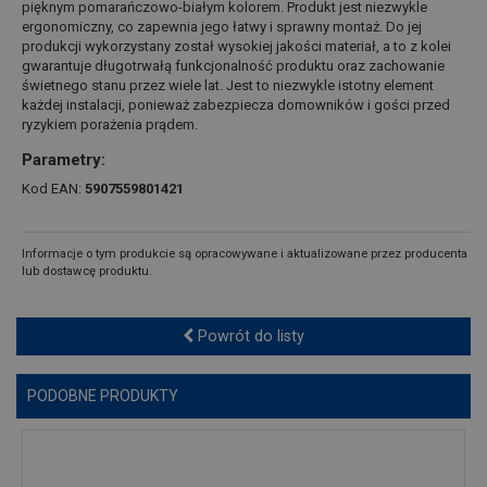
pięknym pomarańczowo-białym kolorem. Produkt jest niezwykle
ergonomiczny, co zapewnia jego łatwy i sprawny montaż. Do jej
produkcji wykorzystany został wysokiej jakości materiał, a to z kolei
gwarantuje długotrwałą funkcjonalność produktu oraz zachowanie
świetnego stanu przez wiele lat. Jest to niezwykle istotny element
każdej instalacji, ponieważ zabezpiecza domowników i gości przed
ryzykiem porażenia prądem.
Parametry:
Kod EAN:
5907559801421
Informacje o tym produkcie są opracowywane i aktualizowane przez producenta
lub dostawcę produktu.
Powrót do listy
PODOBNE PRODUKTY