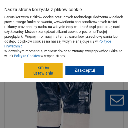
Nasza strona korzysta z plików cookie
Serwis korzysta z plików cookie oraz innych technologii śledzenia w celach
prawidłowego funkcjonowania, wyświetlania spersonalizowanych treści i
reklamy oraz analizy ruchu na witrynie żeby wiedzieć skąd pochodzą nasi
użytkownicy. Możesz zarządzać plikami cookie z poziomu Twojej
Strona główna
Narzędzia
Artykuły BHP
Rękawice
przeglądarki. Więcej informacji na temat warunków przechowywania lub
Rękawice
Rękawice bawełniane S-heavy n 10 STALCO PREMIUM
dostępu do plików cookies na naszej witrynie znajduje się w
Polityce
Prywatności
.
W dowolnym momencie, możesz dokonać zmiany swojego wyboru klikając
w link
Polityka Cookies
w stopce strony.
Zmień
Zaakceptuj
ustawienia