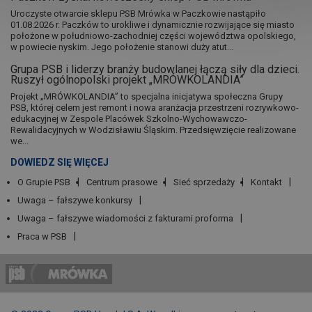
Uroczyste otwarcie sklepu PSB Mrówka w Paczkowie nastąpiło
01.08.2026 r. Paczków to urokliwe i dynamicznie rozwijające się miasto
położone w południowo-zachodniej części województwa opolskiego,
w powiecie nyskim. Jego położenie stanowi duży atut...
Grupa PSB i liderzy branży budowlanej łączą siły dla dzieci.
Ruszył ogólnopolski projekt „MRÓWKOLANDIA”
Projekt „MRÓWKOLANDIA” to specjalna inicjatywa społeczna Grupy
PSB, której celem jest remont i nowa aranżacja przestrzeni rozrywkowo-
edukacyjnej w Zespole Placówek Szkolno-Wychowawczo-
Rewalidacyjnych w Wodzisławiu Śląskim. Przedsięwzięcie realizowane
we...
DOWIEDZ SIĘ WIĘCEJ
O Grupie PSB
Centrum prasowe
Sieć sprzedaży
Kontakt
Uwaga – fałszywe konkursy
Uwaga – fałszywe wiadomości z fakturami proforma
Praca w PSB