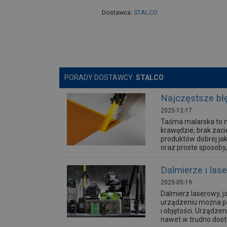
Dostawca:
STALCO
PORADY DOSTAWCY:
STALCO
Najczęstsze błę
2025-12-17
Taśma malarska to n
krawędzie, brak zaci
produktów dobrej jak
oraz proste sposoby, 
Dalmierze i las
2025-05-19
Dalmierz laserowy, j
urządzeniu można pr
i objętości. Urządze
nawet w trudno dostę