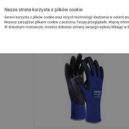
O Grupie PSB
Dostawcy
Jak dołąc
Nasza strona korzysta z plików cookie
Serwis korzysta z plików cookie oraz innych technologii śledzenia w celach p
Gdzi
Produkty
Możesz zarządzać plikami cookie z poziomu Twojej przeglądarki. Więcej infor
W dowolnym momencie, możesz dokonać zmiany swojego wyboru klikając w l
Strona główna
Narzędzia