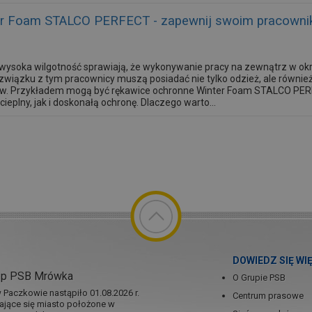
r Foam STALCO PERFECT - zapewnij swoim pracowniko
i wysoka wilgotność sprawiają, że wykonywanie pracy na zewnątrz w ok
wiązku z tym pracownicy muszą posiadać nie tylko odzież, ale równie
w. Przykładem mogą być rękawice ochronne Winter Foam STALCO PERF
ieplny, jak i doskonałą ochronę. Dlaczego warto...
DOWIEDZ SIĘ WI
ep PSB Mrówka
O Grupie PSB
Paczkowie nastąpiło 01.08.2026 r.
Centrum prasowe
jające się miasto położone w