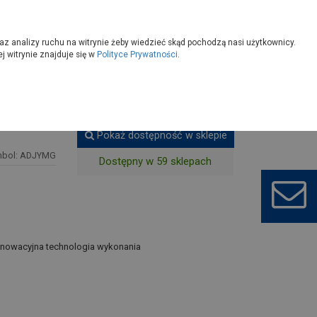
owoczesny
Wybierz sklep
az analizy ruchu na witrynie żeby wiedzieć skąd pochodzą nasi użytkownicy.
 witrynie znajduje się w
Polityce Prywatności
.
ce nylonowe poli h 7 STALCO
Pokaż dostępność w sklepie
mbol: ADJYMG
Dostępny w 59 sklepach
 innowacyjna technologia wykonania