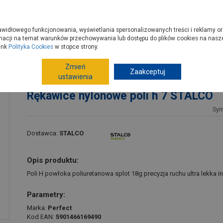
zyć do PSB?
Budowa domu - krok po kroku
Dla Fachowców
Dom N
rawidłowego funkcjonowania, wyświetlania spersonalizowanych treści i reklamy or
e kupisz
Porady
macji na temat warunków przechowywania lub dostępu do plików cookies na naszej
ink
Polityka Cookies
w stopce strony.
Zmień
Zaakceptuj
Artykuły BHP
Rękawice
Rękawice
Rękawi
ustawienia
Rękawice nylonowe poli h 7 STALCO
Sy
Dostawca:
STALCO
Opis produktu:
Poli H powłoka poliuretanowa splot 18g precyzja ruchu ultra lekka
Parametry:
Marka:
Perfect
Kod EAN:
5901466169490