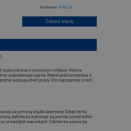
Dostawca:
STALCO
Zobacz więcej
ć
trafi zadecydować o końcowym efekcie. Równe
śmy i poprawnego użycia. Nawet jeśli korzystasz z
ecznie popsują efekt pracy. Oto najczęstsze z nich
e
wa się za pomocą wiązki laserowej. Dzięki temu
omocą dalmierza wykonuje się pomiar powierzchni
demu i w każdych warunkach. Dalmierza używa się