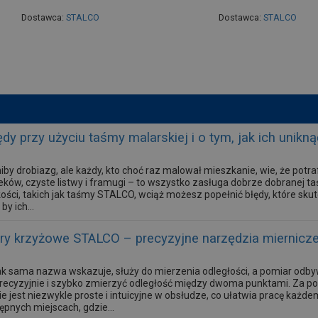
Dostawca:
STALCO
Dostawca:
STALCO
dy przy użyciu taśmy malarskiej i o tym, jak ich unikną
iby drobiazg, ale każdy, kto choć raz malował mieszkanie, wie, że po
eków, czyste listwy i framugi – to wszystko zasługa dobrze dobranej ta
ości, takich jak taśmy STALCO, wciąż możesz popełnić błędy, które skut
by ich...
ery krzyżowe STALCO – precyzyjne narzędzia miernicz
ak sama nazwa wskazuje, służy do mierzenia odległości, a pomiar odby
ecyzyjnie i szybko zmierzyć odległość między dwoma punktami. Za p
nie jest niezwykle proste i intuicyjne w obsłudze, co ułatwia pracę każ
pnych miejscach, gdzie...