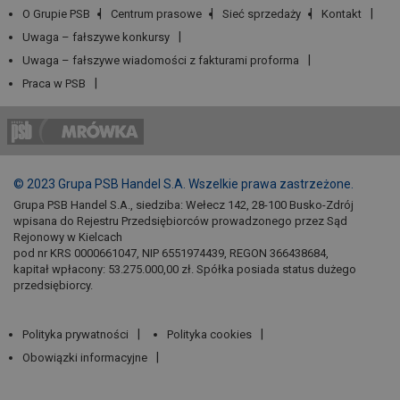
O Grupie PSB
Centrum prasowe
Sieć sprzedaży
Kontakt
Uwaga – fałszywe konkursy
Uwaga – fałszywe wiadomości z fakturami proforma
Praca w PSB
© 2023 Grupa PSB Handel S.A. Wszelkie prawa zastrzeżone.
Grupa PSB Handel S.A., siedziba: Wełecz 142, 28-100 Busko-Zdrój
wpisana do Rejestru Przedsiębiorców prowadzonego przez Sąd
Rejonowy w Kielcach
pod nr KRS 0000661047, NIP 6551974439, REGON 366438684,
kapitał wpłacony: 53.275.000,00 zł. Spółka posiada status dużego
przedsiębiorcy.
Polityka prywatności
Polityka cookies
Obowiązki informacyjne