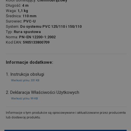
Kolor dominujący:
Ciemnobrązowy
Długość:
4 m
Waga:
1,1 kg
Średnica:
110 mm
Surowiec:
PVC-U
System:
Do systemu PVC 125/110 i 150/110
Typ:
Rura spustowa
Norma:
PN-EN 12200-1:2002
Kod EAN:
5905133800709
Informacje dodatkowe:
1. Instrukcja obsługi
Wielkość pliku: 331 KB
2. Deklaracja Właściwości Użytkowych
Wielkość pliku: 99 KB
Informacje o tym produkcie są opracowywane i aktualizowane przez producenta
lub dostawcę produktu.