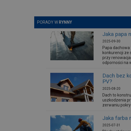
PORADY W
RYNNY
Jaka papa 
2025-09-30
Papa dachowa t
konkurencji ze
przy renowacja
odporności na 
Dach bez k
PV?
2025-08-20
Dach to konstru
uszkodzenia pr
zerwaniu pokryc
Jaka farba 
2025-07-31