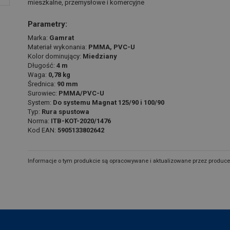
mieszkalne, przemysłowe i komercyjne
Parametry:
Marka:
Gamrat
Materiał wykonania:
PMMA, PVC-U
Kolor dominujący:
Miedziany
Długość:
4 m
Waga:
0,78 kg
Średnica:
90 mm
Surowiec:
PMMA/PVC-U
System:
Do systemu Magnat 125/90 i 100/90
Typ:
Rura spustowa
Norma:
ITB-KOT-2020/1476
Kod EAN:
5905133802642
Informacje o tym produkcie są opracowywane i aktualizowane przez produce