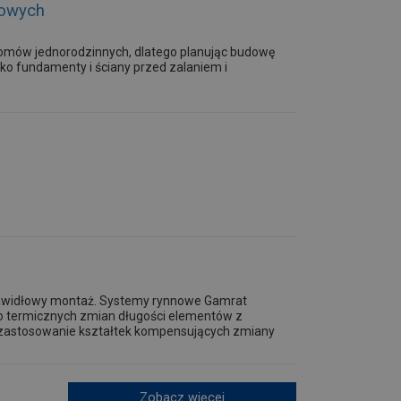
mowych
domów jednorodzinnych, dlatego planując budowę
ko fundamenty i ściany przed zalaniem i
rawidłowy montaż. Systemy rynnowe Gamrat
ko termicznych zmian długości elementów z
 zastosowanie kształtek kompensujących zmiany
Zobacz więcej