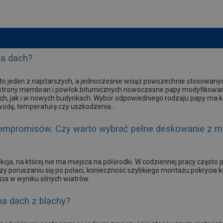
na dach?
o jeden z najstarszych, a jednocześnie wciąż powszechnie stosowanyc
 strony membran i powłok bitumicznych nowoczesne papy modyfikowan
ch, jak i w nowych budynkach. Wybór odpowiedniego rodzaju papy ma k
wodę, temperaturę czy uszkodzenia...
ompromisów. Czy warto wybrać pełne deskowanie z 
kcja, na której nie ma miejsca na półśrodki. W codziennej pracy często p
zy poruszaniu się po połaci, konieczność szybkiego montażu pokrycia 
ia w wyniku silnych wiatrów.
na dach z blachy?