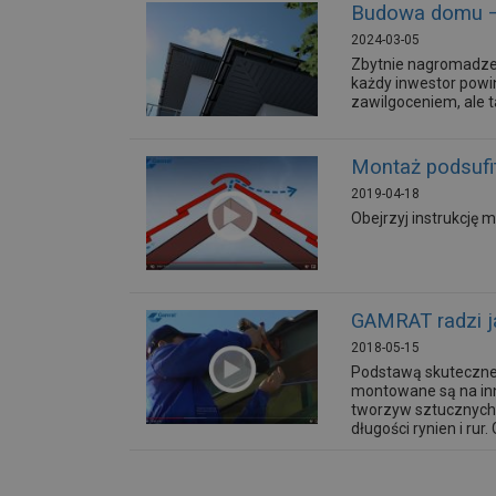
Budowa domu – 
2024-03-05
Zbytnie nagromadzen
każdy inwestor powi
zawilgoceniem, ale t
Montaż podsuf
2019-04-18
Obejrzyj instrukcję 
GAMRAT radzi j
2018-05-15
Podstawą skuteczne
montowane są na inn
tworzyw sztucznych
długości rynien i ru