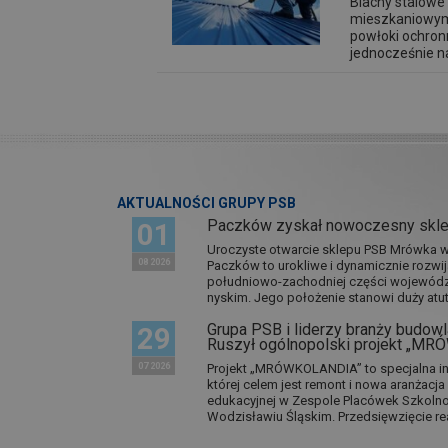
Blachy stalowe
mieszkaniowym 
powłoki ochron
jednocześnie n
AKTUALNOŚCI GRUPY PSB
Paczków zyskał nowoczesny skl
01
Uroczyste otwarcie sklepu PSB Mrówka w 
08 2026
Paczków to urokliwe i dynamicznie rozwi
południowo-zachodniej części wojewódz
nyskim. Jego położenie stanowi duży atut.
Grupa PSB i liderzy branży budowla
29
Ruszył ogólnopolski projekt „M
07 2026
Projekt „MRÓWKOLANDIA” to specjalna in
której celem jest remont i nowa aranżacj
edukacyjnej w Zespole Placówek Szkol
Wodzisławiu Śląskim. Przedsięwzięcie re