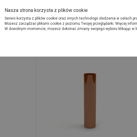
O Grupie PSB
Dostawcy
Jak dołąc
Nasza strona korzysta z plików cookie
Serwis korzysta z plików cookie oraz innych technologii śledzenia w celach p
Gdzi
Produkty
Możesz zarządzać plikami cookie z poziomu Twojej przeglądarki. Więcej infor
W dowolnym momencie, możesz dokonać zmiany swojego wyboru klikając w l
Strona główna
Budowa i remont
Rura spustowa 90 mm - 4 m miedziana 