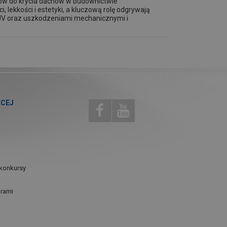
łów do krycia dachów w budownictwie
lekkości i estetyki, a kluczową rolę odgrywają
 UV oraz uszkodzeniami mechanicznymi i
ĘCEJ
konkursy
urami