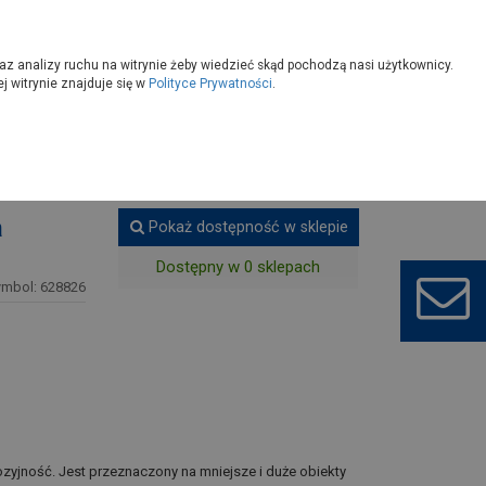
owoczesny
Wybierz sklep
az analizy ruchu na witrynie żeby wiedzieć skąd pochodzą nasi użytkownicy.
 witrynie znajduje się w
Polityce Prywatności
.
a
Pokaż dostępność w sklepie
Dostępny w 0 sklepach
ymbol: 628826
zyjność. Jest przeznaczony na mniejsze i duże obiekty