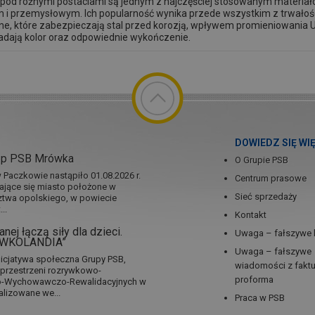
 pod różnymi postaciami są jednym z najczęściej stosowanym materia
i przemysłowym. Ich popularność wynika przede wszystkim z trwałości, 
ne, które zabezpieczają stal przed korozją, wpływem promieniowania
adają kolor oraz odpowiednie wykończenie.
DOWIEDZ SIĘ WI
ep PSB Mrówka
O Grupie PSB
Paczkowie nastąpiło 01.08.2026 r.
Centrum prasowe
jające się miasto położone w
Sieć sprzedaży
twa opolskiego, w powiecie
..
Kontakt
nej łączą siły dla dzieci.
Uwaga – fałszywe 
RÓWKOLANDIA”
Uwaga – fałszywe
icjatywa społeczna Grupy PSB,
wiadomości z fakt
a przestrzeni rozrywkowo-
proforma
no-Wychowawczo-Rewalidacyjnych w
alizowane we...
Praca w PSB