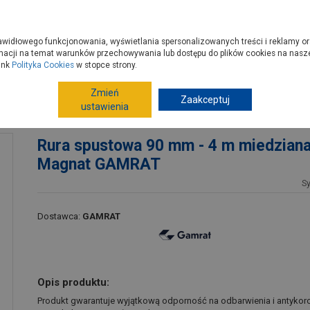
zyć do PSB?
Budowa domu - krok po kroku
Dla Fachowców
Dom N
rawidłowego funkcjonowania, wyświetlania spersonalizowanych treści i reklamy or
e kupisz
Porady
macji na temat warunków przechowywania lub dostępu do plików cookies na naszej
ink
Polityka Cookies
w stopce strony.
Zmień
Rynny
Rynny PVC
Zaakceptuj
Rynny, rury PVC
ustawienia
Magnat GAMRAT
Rura spustowa 90 mm - 4 m miedzian
Magnat GAMRAT
S
Dostawca:
GAMRAT
Opis produktu:
Produkt gwarantuje wyjątkową odporność na odbarwienia i antykoro