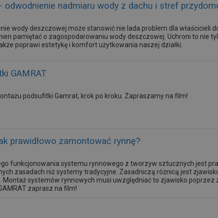
odwodnienie nadmiaru wody z dachu i stref przydo
ie wody deszczowej może stanowić nie lada problem dla właścicieli 
nien pamiętać o zagospodarowaniu wody deszczowej. Uchroni to nie tyl
akże poprawi estetykę i komfort użytkowania naszej działki.
itki GAMRAT
montażu podsufitki Gamrat, krok po kroku. Zapraszamy na film!
ak prawidłowo zamontować rynnę?
go funkcjonowania systemu rynnowego z tworzyw sztucznych jest p
ych zasadach niż systemy tradycyjne. Zasadniczą różnicą jest zjawis
. Montaż systemów rynnowych musi uwzględniać to zjawisko poprzez
r. GAMRAT zaprasz na film!