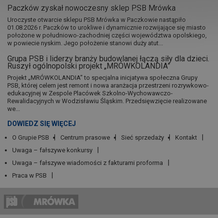
Paczków zyskał nowoczesny sklep PSB Mrówka
Uroczyste otwarcie sklepu PSB Mrówka w Paczkowie nastąpiło
01.08.2026 r. Paczków to urokliwe i dynamicznie rozwijające się miasto
położone w południowo-zachodniej części województwa opolskiego,
w powiecie nyskim. Jego położenie stanowi duży atut...
Grupa PSB i liderzy branży budowlanej łączą siły dla dzieci.
Ruszył ogólnopolski projekt „MRÓWKOLANDIA”
Projekt „MRÓWKOLANDIA” to specjalna inicjatywa społeczna Grupy
PSB, której celem jest remont i nowa aranżacja przestrzeni rozrywkowo-
edukacyjnej w Zespole Placówek Szkolno-Wychowawczo-
Rewalidacyjnych w Wodzisławiu Śląskim. Przedsięwzięcie realizowane
we...
DOWIEDZ SIĘ WIĘCEJ
O Grupie PSB
Centrum prasowe
Sieć sprzedaży
Kontakt
Uwaga – fałszywe konkursy
Uwaga – fałszywe wiadomości z fakturami proforma
Praca w PSB