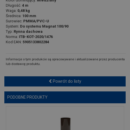
Kolor dominujący:
Miedziany
Długość:
4 m
Waga:
0,48 kg
Średnica:
100 mm
Surowiec:
PMMA/PVC-U
System:
Do systemu Magnat 100/90
Typ:
Rynna dachowa
Norma:
ITB-KOT-2020/1476
Kod EAN:
5905133802284
Informacje o tym produkcie są opracowywane i aktualizowane przez producenta
lub dostawcę produktu.
Powrót do listy
PODOBNE PRODUKTY