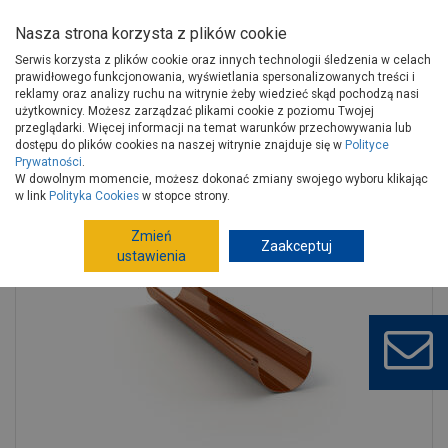
Nasza strona korzysta z plików cookie
Serwis korzysta z plików cookie oraz innych technologii śledzenia w celach
prawidłowego funkcjonowania, wyświetlania spersonalizowanych treści i
reklamy oraz analizy ruchu na witrynie żeby wiedzieć skąd pochodzą nasi
użytkownicy. Możesz zarządzać plikami cookie z poziomu Twojej
Strona główna
Budowa i remont
Rynny
Rynny PVC
przeglądarki. Więcej informacji na temat warunków przechowywania lub
Rynny, rury PVC
dostępu do plików cookies na naszej witrynie znajduje się w
Polityce
Prywatności
.
Rynna dachowa 100 mm - 4 m miedziana Magnat GAMRAT
W dowolnym momencie, możesz dokonać zmiany swojego wyboru klikając
w link
Polityka Cookies
w stopce strony.
Zmień
Zaakceptuj
ustawienia