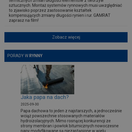
termicznych zmian długości elementów z tworzyw
sztucznych. Montaż systemów rynnowych musi uwzględniać
to zjawisko poprzez zastosowanie kształtek
kompensujących zmiany długości rynien i rur. GAMRAT
zaprasz na film!
Zobacz więcej
PORADY W
RYNNY
Jaka papa na dach?
2025-09-30
Papa dachowa to jeden z najstarszych, a jednocześnie
wciąż powszechnie stosowanych materiałów
hydroizolacyjnych. Mimo rosnącej konkurencji ze
strony membran i powłok bitumicznych nowoczesne
papy modyfikowane są niezastąpione w wielu