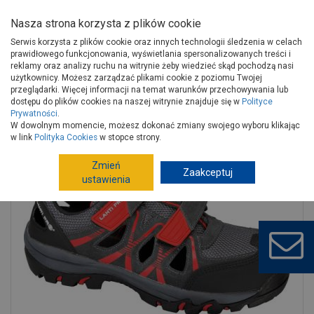
Nasza strona korzysta z plików cookie
Serwis korzysta z plików cookie oraz innych technologii śledzenia w celach
prawidłowego funkcjonowania, wyświetlania spersonalizowanych treści i
reklamy oraz analizy ruchu na witrynie żeby wiedzieć skąd pochodzą nasi
użytkownicy. Możesz zarządzać plikami cookie z poziomu Twojej
Strona główna
Narzędzia
Artykuły BHP
przeglądarki. Więcej informacji na temat warunków przechowywania lub
Obuwie robocze
Obuwie robocze
dostępu do plików cookies na naszej witrynie znajduje się w
Polityce
Prywatności
.
Sandały zamsz-dzianina szaro-czerwone 39 LAHTI PRO
W dowolnym momencie, możesz dokonać zmiany swojego wyboru klikając
w link
Polityka Cookies
w stopce strony.
Zmień
Zaakceptuj
ustawienia