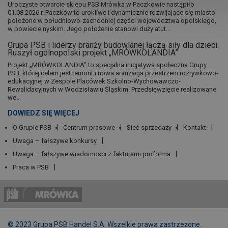
Uroczyste otwarcie sklepu PSB Mrówka w Paczkowie nastąpiło
01.08.2026 r. Paczków to urokliwe i dynamicznie rozwijające się miasto
położone w południowo-zachodniej części województwa opolskiego,
w powiecie nyskim. Jego położenie stanowi duży atut...
Grupa PSB i liderzy branży budowlanej łączą siły dla dzieci.
Ruszył ogólnopolski projekt „MRÓWKOLANDIA”
Projekt „MRÓWKOLANDIA” to specjalna inicjatywa społeczna Grupy
PSB, której celem jest remont i nowa aranżacja przestrzeni rozrywkowo-
edukacyjnej w Zespole Placówek Szkolno-Wychowawczo-
Rewalidacyjnych w Wodzisławiu Śląskim. Przedsięwzięcie realizowane
we...
DOWIEDZ SIĘ WIĘCEJ
O Grupie PSB
Centrum prasowe
Sieć sprzedaży
Kontakt
Uwaga – fałszywe konkursy
Uwaga – fałszywe wiadomości z fakturami proforma
Praca w PSB
© 2023 Grupa PSB Handel S.A. Wszelkie prawa zastrzeżone.