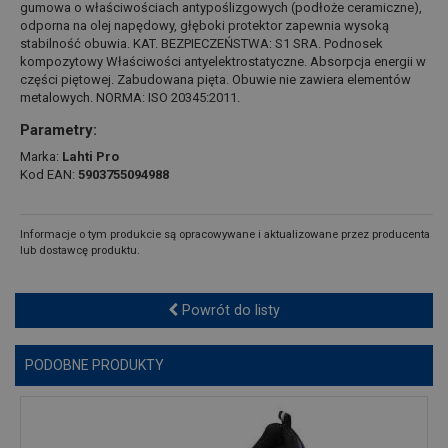
gumowa o właściwościach antypoślizgowych (podłoże ceramiczne),
odporna na olej napędowy, głęboki protektor zapewnia wysoką
stabilność obuwia. KAT. BEZPIECZEŃSTWA: S1 SRA. Podnosek
kompozytowy Właściwości antyelektrostatyczne. Absorpcja energii w
części piętowej. Zabudowana pięta. Obuwie nie zawiera elementów
metalowych. NORMA: ISO 20345:2011.
Parametry:
Marka:
Lahti Pro
Kod EAN:
5903755094988
Informacje o tym produkcie są opracowywane i aktualizowane przez producenta
lub dostawcę produktu.
Powrót do listy
PODOBNE PRODUKTY