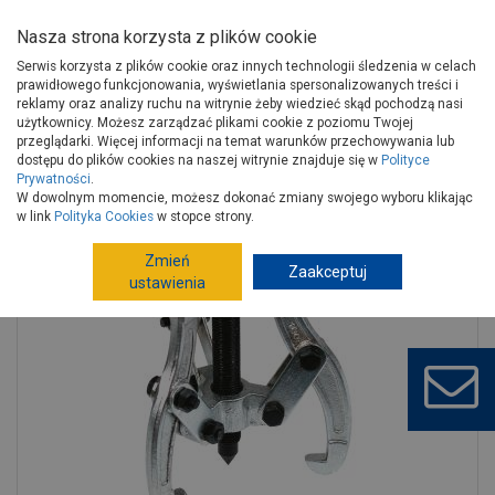
Nasza strona korzysta z plików cookie
Serwis korzysta z plików cookie oraz innych technologii śledzenia w celach
prawidłowego funkcjonowania, wyświetlania spersonalizowanych treści i
reklamy oraz analizy ruchu na witrynie żeby wiedzieć skąd pochodzą nasi
użytkownicy. Możesz zarządzać plikami cookie z poziomu Twojej
Strona główna
Wokół domu
Motoryzacja
przeglądarki. Więcej informacji na temat warunków przechowywania lub
Artykuły motoryzacyjne
Narzędzia samochodowe
dostępu do plików cookies na naszej witrynie znajduje się w
Polityce
Prywatności
.
Ściągacz do łożysk trójramienny, 100 x 55 mm TOPEX
W dowolnym momencie, możesz dokonać zmiany swojego wyboru klikając
w link
Polityka Cookies
w stopce strony.
Zmień
Zaakceptuj
ustawienia