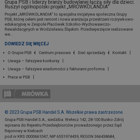
Grupa PSB i liderzy branży budowlanej łączą siły dla dzieci.
Ruszył ogólnopolski projekt „MRÓWKOLANDIA”
Projekt „MRÓWKOLANDIA” to specjalna inicjatywa społeczna Grupy
PSB, której celem jest remont i nowa aranżacja przestrzeni rozrywkowo-
edukacyjnej w Zespole Placówek Szkolno-Wychowawczo-
Rewalidacyjnych w Wodzisławiu Śląskim. Przedsięwzięcie realizowane
we...
DOWIEDZ SIĘ WIĘCEJ
O Grupie PSB
Centrum prasowe
Sieć sprzedaży
Kontakt
Uwaga – fałszywe konkursy
Uwaga – fałszywe wiadomości z fakturami proforma
Praca w PSB
© 2023 Grupa PSB Handel S.A. Wszelkie prawa zastrzeżone.
Grupa PSB Handel S.A., siedziba: Wełecz 142, 28-100 Busko-Zdrój
wpisana do Rejestru Przedsiębiorców prowadzonego przez Sąd
Rejonowy w Kielcach
pod nr KRS 0000661047, NIP 6551974439, REGON 366438684,