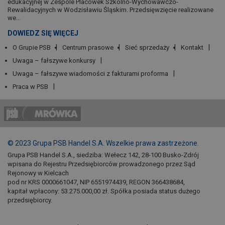
edukacyjnej w Zespole Placówek Szkolno-Wychowawczo-
Rewalidacyjnych w Wodzisławiu Śląskim. Przedsięwzięcie realizowane
we...
DOWIEDZ SIĘ WIĘCEJ
O Grupie PSB
Centrum prasowe
Sieć sprzedaży
Kontakt
Uwaga – fałszywe konkursy
Uwaga – fałszywe wiadomości z fakturami proforma
Praca w PSB
© 2023 Grupa PSB Handel S.A. Wszelkie prawa zastrzeżone.
Grupa PSB Handel S.A., siedziba: Wełecz 142, 28-100 Busko-Zdrój
wpisana do Rejestru Przedsiębiorców prowadzonego przez Sąd
Rejonowy w Kielcach
pod nr KRS 0000661047, NIP 6551974439, REGON 366438684,
kapitał wpłacony: 53.275.000,00 zł. Spółka posiada status dużego
przedsiębiorcy.