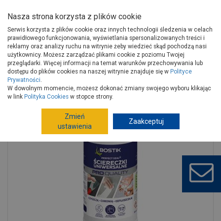
Nasza strona korzysta z plików cookie
Serwis korzysta z plików cookie oraz innych technologii śledzenia w celach
prawidłowego funkcjonowania, wyświetlania spersonalizowanych treści i
reklamy oraz analizy ruchu na witrynie żeby wiedzieć skąd pochodzą nasi
użytkownicy. Możesz zarządzać plikami cookie z poziomu Twojej
Strona główna
Wykończenie
Chemia budowlana
przeglądarki. Więcej informacji na temat warunków przechowywania lub
Czyściki i zmywacze budowlane
Czyściki budowlane
dostępu do plików cookies na naszej witrynie znajduje się w
Polityce
Prywatności
.
Ściereczki uniwersalne 20 cm x 30 cm, 80 sztuk Perfect Seal BOSTIK
W dowolnym momencie, możesz dokonać zmiany swojego wyboru klikając
w link
Polityka Cookies
w stopce strony.
Zmień
Zaakceptuj
ustawienia