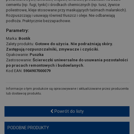
cementu (np. fugi, tynki) i środkach chemicznych (np. tusz, żywice
poliestrowe, kleje stosowane przy maskujących taśmach malarskich).
Rozpuszczają i usuwają również tłuszcz i oleje. Nie odbarwiają
podłoża. Praktycznie bezzapachowe.
Parametry:
Marka:
Bostik
Zalety produktu:
Gotowe do użycia. Nie podrażniają skóry.
Zastępują rozpuszczalniki, zmywacze i czyściki.
Opakowanie:
Puszka
Zastosowanie:
Ściereczki uniwersalne do usuwania pozostałości
po pracach remontowych i budowlanych.
Kod EAN:
5904907000079
Informacje o tym produkcie są opracowywane i aktualizowane przez producenta
lub dostawcę produktu.
Powrót do listy
PODOBNE PRODUKTY