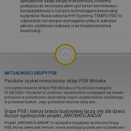
specjalistów dzięki swojej efektywności, nowemu
podejściu do tworzywa jakim jest beton komórkowy i
kompatybilności z różnymi technologiami konstrukcji
budynków. Nowa odsłona H+H Systemu TEMPO PRO to
odpowiedź na rosnące wymagania rynku w zakresie
jakości, szybkości realizacji oraz bezpieczeństwa
konstrukcji...
AKTUALNOŚCI GRUPY PSB
Paczków zyskał nowoczesny sklep PSB Mrówka
Uroczyste otwarcie sklepu PSB Mrówka w Paczkowie nastąpiło
01.08.2026 r. Paczków to urokliwe i dynamicznie rozwijające się miasto
położone w południowo-zachodniej części województwa opolskiego,
w powiecie nyskim. Jego położenie stanowi duży atut...
Grupa PSB i liderzy branży budowlanej łączą siły dla dzieci.
Ruszył ogólnopolski projekt „MRÓWKOLANDIA”
Projekt „MRÓWKOLANDIA” to specjalna inicjatywa społeczna Grupy
PSB, której celem jest remont i nowa aranżacja przestrzeni rozrywkowo-