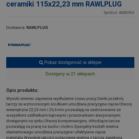
ceramiki 115x22,23 mm RAWLPLUG
Symbol: ABBDRG
Dostawca:
RAWLPLUG
Pokaż dostępność w sklepie
Dostępny w 21 sklepach
Opis produktu:
Wysoki wieniec zapewnia wydłużenie czasu pracy.Cienki przekrój
tarczy ze wzmocnionym środkiem umożliwia precyzyjne cięcie.Otwory
wewnętrzne 22,23 mm i 25,4 mm pozwalają na zastosowanie ze
wszystkimi szlifierkami kątowymi i przecinarkami stacjonarnymi
dostępnymi na rynku.Otwory kompensacyjne, chłodzące tarcze
pozwalają na pracę na sucho i mokro.Specjalny kształt wieńca
diamentowego umożliwia precyzyjne i efektywne cięcie
materiału.Wysokiej jakości połączenie wieńca z tarczą zwiększa