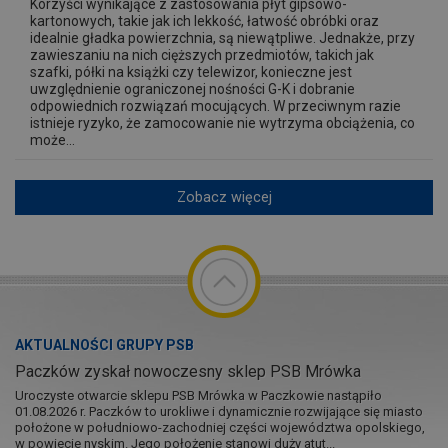
Korzyści wynikające z zastosowania płyt gipsowo-
kartonowych, takie jak ich lekkość, łatwość obróbki oraz
idealnie gładka powierzchnia, są niewątpliwe. Jednakże, przy
zawieszaniu na nich cięższych przedmiotów, takich jak
szafki, półki na książki czy telewizor, konieczne jest
uwzględnienie ograniczonej nośności G-K i dobranie
odpowiednich rozwiązań mocujących. W przeciwnym razie
istnieje ryzyko, że zamocowanie nie wytrzyma obciążenia, co
może...
Zobacz więcej
AKTUALNOŚCI GRUPY PSB
Paczków zyskał nowoczesny sklep PSB Mrówka
Uroczyste otwarcie sklepu PSB Mrówka w Paczkowie nastąpiło
01.08.2026 r. Paczków to urokliwe i dynamicznie rozwijające się miasto
położone w południowo-zachodniej części województwa opolskiego,
w powiecie nyskim. Jego położenie stanowi duży atut...