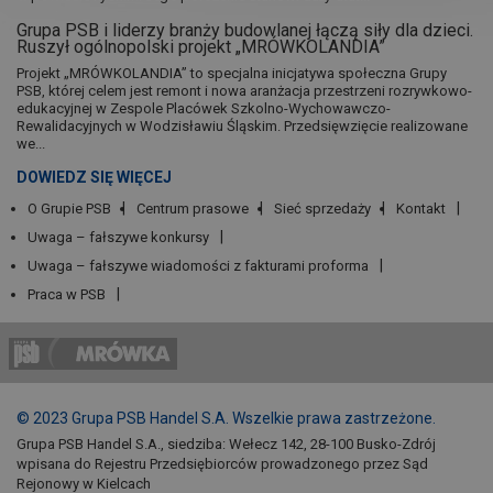
Grupa PSB i liderzy branży budowlanej łączą siły dla dzieci.
Ruszył ogólnopolski projekt „MRÓWKOLANDIA”
Projekt „MRÓWKOLANDIA” to specjalna inicjatywa społeczna Grupy
PSB, której celem jest remont i nowa aranżacja przestrzeni rozrywkowo-
edukacyjnej w Zespole Placówek Szkolno-Wychowawczo-
Rewalidacyjnych w Wodzisławiu Śląskim. Przedsięwzięcie realizowane
we...
DOWIEDZ SIĘ WIĘCEJ
O Grupie PSB
Centrum prasowe
Sieć sprzedaży
Kontakt
Uwaga – fałszywe konkursy
Uwaga – fałszywe wiadomości z fakturami proforma
Praca w PSB
© 2023 Grupa PSB Handel S.A. Wszelkie prawa zastrzeżone.
Grupa PSB Handel S.A., siedziba: Wełecz 142, 28-100 Busko-Zdrój
wpisana do Rejestru Przedsiębiorców prowadzonego przez Sąd
Rejonowy w Kielcach