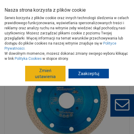
Nasza strona korzysta z plików cookie
Serwis korzysta z plików cookie oraz innych technologii śledzenia w celach
prawidłowego funkcjonowania, wyświetlania spersonalizowanych treści i
reklamy oraz analizy ruchu na witrynie żeby wiedzieć skąd pochodzą nasi
użytkownicy. Możesz zarządzać plikami cookie z poziomu Twojej
Strona główna
Narzędzia
Elektronarzędzia, osprzęt
przeglądarki. Więcej informacji na temat warunków przechowywania lub
Akcesoria do elektronarzędzi
Tarcze do szlifierek kątowych
dostępu do plików cookies na naszej witrynie znajduje się w
Polityce
Prywatności
.
Ściernica diamentowa do cięcia ceramiki 115x22,23 mm RAWLPLUG
W dowolnym momencie, możesz dokonać zmiany swojego wyboru klikając
w link
Polityka Cookies
w stopce strony.
Zmień
Zaakceptuj
ustawienia