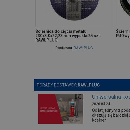
Ściernica do cięcia metalu
Ściern
230x3,0x22,23 mm wypukła 25 szt.
P40 wy
RAWLPLUG
Dostawca:
RAWLPLUG
PORADY DOSTAWCY:
RAWLPLUG
Uniwersalna ko
2026-04-24
Od lat jednym z po
okazują się bardziej
Koelner.