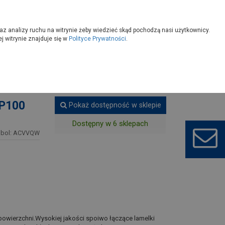
owoczesny
Wybierz sklep
az analizy ruchu na witrynie żeby wiedzieć skąd pochodzą nasi użytkownicy.
 witrynie znajduje się w
Polityce Prywatności
.
Tarcze do szlifierek kątowych
 P100
Pokaż dostępność w sklepie
Dostępny w 6 sklepach
bol: ACVVQW
powierzchni.Wysokiej jakości spoiwo łączące lamelki