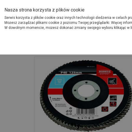
O Grupie PSB
Dostawcy
Jak dołąc
Nasza strona korzysta z plików cookie
Serwis korzysta z plików cookie oraz innych technologii śledzenia w celach p
Gdzi
Produkty
Możesz zarządzać plikami cookie z poziomu Twojej przeglądarki. Więcej infor
W dowolnym momencie, możesz dokonać zmiany swojego wyboru klikając w l
Strona główna
Narzędzia
Ściernica listkowa talerzowa 125 mm P100