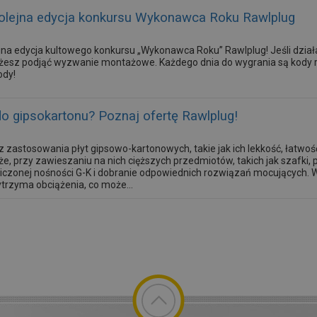
olejna edycja konkursu Wykonawca Roku Rawlplug
ejna edycja kultowego konkursu „Wykonawca Roku” Rawlplug! Jeśli dzi
esz podjąć wyzwanie montażowe. Każdego dnia do wygrania są kody r
ody!
 gipsokartonu? Poznaj ofertę Rawlplug!
z zastosowania płyt gipsowo-kartonowych, takie jak ich lekkość, łatwoś
e, przy zawieszaniu na nich cięższych przedmiotów, takich jak szafki, pó
iczonej nośności G-K i dobranie odpowiednich rozwiązań mocujących. W 
rzyma obciążenia, co może...