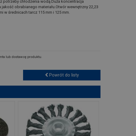
ez potrzeby chłodzenia wodą.Duża koncentracja
 jakość obrabianego materiału.Otwór wewnętrzny 22,23
mi w średnicach tarcz 115 mm i 125 mm.
nta lub dostawcę produktu.
Powrót do listy