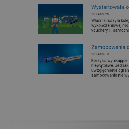
Wystartowała k
2024-09-25
Właśnie ruszyła kol
wykończeniowej moż
vouchery i... samoch
Zamocowania do
2024-09-13
Korzyści wynikające 
niewątpliwe. Jednakż
uwzględnienie ogran
zamocowanie nie wyt