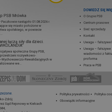
DOWIEDZ SIĘ WI
ep PSB Mrówka
O Grupie PSB
Paczkowie nastąpiło 01.08.2026 r.
Centrum prasowe
jające się miasto położone w
Sieć sprzedaży
twa opolskiego, w powiecie
..
Kontakt
nej łączą siły dla dzieci.
Uwaga – fałszywe 
RÓWKOLANDIA”
Uwaga – fałszywe
icjatywa społeczna Grupy PSB,
wiadomości z fakt
a przestrzeni rozrywkowo-
proforma
no-Wychowawczo-Rewalidacyjnych w
alizowane we...
Praca w PSB
rzeżone.
Polityka prywatności
Polityka co
sko-Zdrój
Obowiązki informacyjne
zez Sąd Rejonowy w Kielcach
684,