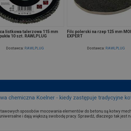
ica listkowa talerzowa 115 mm
Filc polerski na rzep 125 mm M
pukła 10 szt. RAWLPLUG
EXPERT
Dostawca:
RAWLPLUG
Dostawca:
RAWLPLUG
twa chemiczna Koelner - kiedy zastępuje tradycyjne 
dstawowych sposobów mocowania elementów do betonu są kotwy mechan
 uniwersalne i dają większą swobodę pracy. Sprawdź, dlaczego tak jest 