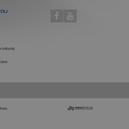
ĘCEJ
konkursy
urami
okies