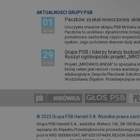
AKTUALNOŚCI GRUPY PSB
Paczków zyskał nowoczesny skl
01
Uroczyste otwarcie sklepu PSB Mrówka w 
08 2026
Paczków to urokliwe i dynamicznie rozwi
południowo-zachodniej części wojewódz
nyskim. Jego położenie stanowi duży atut.
Grupa PSB i liderzy branży budowla
29
Ruszył ogólnopolski projekt „M
07 2026
Projekt „MRÓWKOLANDIA” to specjalna in
której celem jest remont i nowa aranżacj
edukacyjnej w Zespole Placówek Szkol
Wodzisławiu Śląskim. Przedsięwzięcie re
© 2023 Grupa PSB Handel S.A. Wszelkie prawa zast
Grupa PSB Handel S.A., siedziba: Wełecz 142, 28-100 Bu
wpisana do Rejestru Przedsiębiorców prowadzonego pr
pod nr KRS 0000661047, NIP 6551974439, REGON 366438