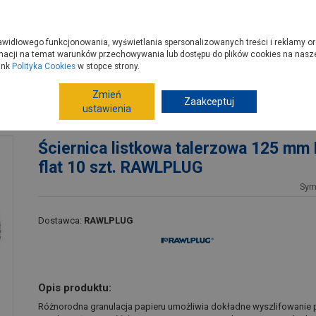
zyć do PSB?
Budowa domu - krok po kroku
Dla Fachowców
Dom N
rawidłowego funkcjonowania, wyświetlania spersonalizowanych treści i reklamy or
e kupisz
Porady
macji na temat warunków przechowywania lub dostępu do plików cookies na naszej
ink
Polityka Cookies
w stopce strony.
Zmień
Elektronarzędzia, osprzęt
Akcesoria do elektronarzędzi
Zaakceptuj
ustawienia
 flat 10 szt. RAWLPLUG
Ściernica listkowa talerzowa 125 mm
flat 10 szt. RAWLPLUG
Sym
Dostawca:
RAWLPLUG
Opis produktu:
Różnorodna granulacja papieru umożliwia dokładne wyszlifowanie 