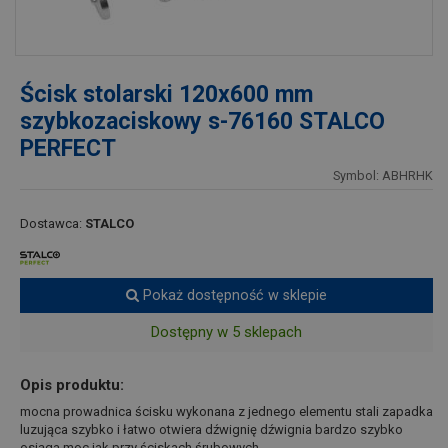
Ścisk stolarski 120x600 mm
szybkozaciskowy s-76160 STALCO
PERFECT
Symbol: ABHRHK
Dostawca:
STALCO
Pokaż dostępność w sklepie
Dostępny w 5 sklepach
Opis produktu:
mocna prowadnica ścisku wykonana z jednego elementu stali zapadka
luzująca szybko i łatwo otwiera dźwignię dźwignia bardzo szybko
osiąga moc jak przy ściskach śrubowych