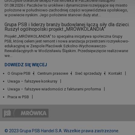
Uroczyste otwarcie sklepu PSB Mrówka w Paczkowie nastąpiło
01.08.2026 r. Paczków to urokliwe i dynamicznie rozwijające się miasto
położone w południowo-zachodniej części województwa opolskiego,
w powiecie nyskim. Jego położenie stanowi duży atut...
Grupa PSB i liderzy branży budowlanej łączą siły dla dzieci.
Ruszył ogólnopolski projekt „MRÓWKOLANDIA”
Projekt „MRÓWKOLANDIA” to specjalna inicjatywa społeczna Grupy
PSB, której celem jest remont i nowa aranżacja przestrzeni rozrywkowo-
edukacyjnej w Zespole Placówek Szkolno-Wychowawczo-
Rewalidacyjnych w Wodzisławiu Śląskim. Przedsięwzięcie realizowane
we...
DOWIEDZ SIĘ WIĘCEJ
O Grupie PSB
Centrum prasowe
Sieć sprzedaży
Kontakt
Uwaga – fałszywe konkursy
Uwaga – fałszywe wiadomości z fakturami proforma
Praca w PSB
© 2023 Grupa PSB Handel S.A. Wszelkie prawa zastrzeżone.