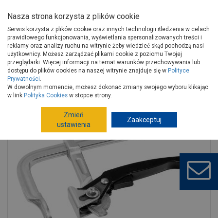
Nasza strona korzysta z plików cookie
Serwis korzysta z plików cookie oraz innych technologii śledzenia w celach
prawidłowego funkcjonowania, wyświetlania spersonalizowanych treści i
reklamy oraz analizy ruchu na witrynie żeby wiedzieć skąd pochodzą nasi
użytkownicy. Możesz zarządzać plikami cookie z poziomu Twojej
Strona główna
Narzędzia
Narzędzia ręczne, warsztat
przeglądarki. Więcej informacji na temat warunków przechowywania lub
Ściski, imadła, wyciskacze
Ściski
dostępu do plików cookies na naszej witrynie znajduje się w
Polityce
Prywatności
.
Ścisk stolarski 120x600 mm szybkozaciskowy s-76160 STALCO
W dowolnym momencie, możesz dokonać zmiany swojego wyboru klikając
PERFECT
w link
Polityka Cookies
w stopce strony.
Zmień
Zaakceptuj
ustawienia