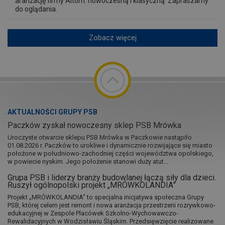
aranżację firmy Altom: nowoczesną i klasyczną. Zapraszamy
do oglądania.
Zobacz więcej
AKTUALNOŚCI GRUPY PSB
Paczków zyskał nowoczesny sklep PSB Mrówka
Uroczyste otwarcie sklepu PSB Mrówka w Paczkowie nastąpiło
01.08.2026 r. Paczków to urokliwe i dynamicznie rozwijające się miasto
położone w południowo-zachodniej części województwa opolskiego,
w powiecie nyskim. Jego położenie stanowi duży atut...
Grupa PSB i liderzy branży budowlanej łączą siły dla dzieci.
Ruszył ogólnopolski projekt „MRÓWKOLANDIA”
Projekt „MRÓWKOLANDIA” to specjalna inicjatywa społeczna Grupy
PSB, której celem jest remont i nowa aranżacja przestrzeni rozrywkowo-
edukacyjnej w Zespole Placówek Szkolno-Wychowawczo-
Rewalidacyjnych w Wodzisławiu Śląskim. Przedsięwzięcie realizowane