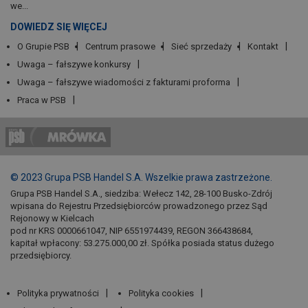
we...
DOWIEDZ SIĘ WIĘCEJ
O Grupie PSB
Centrum prasowe
Sieć sprzedaży
Kontakt
Uwaga – fałszywe konkursy
Uwaga – fałszywe wiadomości z fakturami proforma
Praca w PSB
© 2023 Grupa PSB Handel S.A. Wszelkie prawa zastrzeżone.
Grupa PSB Handel S.A., siedziba: Wełecz 142, 28-100 Busko-Zdrój
wpisana do Rejestru Przedsiębiorców prowadzonego przez Sąd
Rejonowy w Kielcach
pod nr KRS 0000661047, NIP 6551974439, REGON 366438684,
kapitał wpłacony: 53.275.000,00 zł. Spółka posiada status dużego
przedsiębiorcy.
Polityka prywatności
Polityka cookies