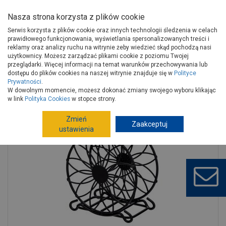
Nasza strona korzysta z plików cookie
Serwis korzysta z plików cookie oraz innych technologii śledzenia w celach
prawidłowego funkcjonowania, wyświetlania spersonalizowanych treści i
reklamy oraz analizy ruchu na witrynie żeby wiedzieć skąd pochodzą nasi
użytkownicy. Możesz zarządzać plikami cookie z poziomu Twojej
Strona główna
Artykuły sezonowe i inne
Artykuły sezonowe
przeglądarki. Więcej informacji na temat warunków przechowywania lub
Wielkanoc, wiosna
Wielkanoc, wiosna
dostępu do plików cookies na naszej witrynie znajduje się w
Polityce
Prywatności
.
Serwetnik metalowy 11x11,5 cm czarny ALTOMDESIGN
W dowolnym momencie, możesz dokonać zmiany swojego wyboru klikając
w link
Polityka Cookies
w stopce strony.
Zmień
Zaakceptuj
ustawienia