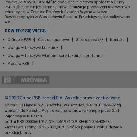
Projekt „MRÓWKOLANDIA” to specjalna inicjatywa społeczna Grupy
PSB, której celem jest remont i nowa aranżacja przestrzeni rozrywkowo-
edukacyjnej w Zespole Placówek Szkolno-Wychowawczo-
Rewalidacyjnych w Wodzisławiu Śląskim. Przedsięwzięcie realizowane
we...
DOWIEDZ SIĘ WIĘCEJ
O Grupie PSB
Centrum prasowe
Sieć sprzedaży
Kontakt
Uwaga – fałszywe konkursy
Uwaga – fałszywe wiadomości z fakturami proforma
Praca w PSB
© 2023 Grupa PSB Handel S.A. Wszelkie prawa zastrzeżone.
Grupa PSB Handel S.A., siedziba: Wełecz 142, 28-100 Busko-Zdrój
wpisana do Rejestru Przedsiębiorców prowadzonego przez Sąd
Rejonowy w Kielcach
pod nr KRS 0000661047, NIP 6551974439, REGON 366438684,
kapitał wpłacony: 53.275.000,00 zł. Spółka posiada status dużego
przedsiębiorcy.