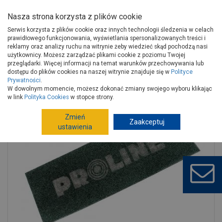
Nasza strona korzysta z plików cookie
Serwis korzysta z plików cookie oraz innych technologii śledzenia w celach
prawidłowego funkcjonowania, wyświetlania spersonalizowanych treści i
reklamy oraz analizy ruchu na witrynie żeby wiedzieć skąd pochodzą nasi
użytkownicy. Możesz zarządzać plikami cookie z poziomu Twojej
Strona główna
Narzędzia
Narzędzia ręczne, warsztat
przeglądarki. Więcej informacji na temat warunków przechowywania lub
Materiały ścierne
Siatki
dostępu do plików cookies na naszej witrynie znajduje się w
Polityce
Prywatności
.
Siatka ścierna 10,5x29 cm gr. 60 PROLINE
W dowolnym momencie, możesz dokonać zmiany swojego wyboru klikając
w link
Polityka Cookies
w stopce strony.
Zmień
Zaakceptuj
ustawienia