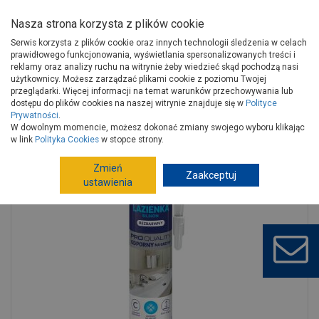
Nasza strona korzysta z plików cookie
Serwis korzysta z plików cookie oraz innych technologii śledzenia w celach
prawidłowego funkcjonowania, wyświetlania spersonalizowanych treści i
reklamy oraz analizy ruchu na witrynie żeby wiedzieć skąd pochodzą nasi
użytkownicy. Możesz zarządzać plikami cookie z poziomu Twojej
Strona główna
Wykończenie
Chemia budowlana
przeglądarki. Więcej informacji na temat warunków przechowywania lub
Silikony, akryle
Silikony sanitarne
dostępu do plików cookies na naszej witrynie znajduje się w
Polityce
Prywatności
.
Silikon Łazienka bezbarwny 280 ml BOSTIK PERFECT SEAL
W dowolnym momencie, możesz dokonać zmiany swojego wyboru klikając
w link
Polityka Cookies
w stopce strony.
Zmień
Zaakceptuj
ustawienia