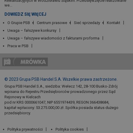
Rewalidacyjnych w Wodzisławiu Śląskim. Przedsięwzięcie realizowane
we...
DOWIEDZ SIĘ WIĘCEJ
O Grupie PSB
Centrum prasowe
Sieć sprzedaży
Kontakt
Uwaga – fałszywe konkursy
Uwaga – fałszywe wiadomości z fakturami proforma
Praca w PSB
© 2023 Grupa PSB Handel S.A. Wszelkie prawa zastrzeżone.
Grupa PSB Handel S.A., siedziba: Wełecz 142, 28-100 Busko-Zdrój
wpisana do Rejestru Przedsiębiorców prowadzonego przez Sąd
Rejonowy w Kielcach
pod nr KRS 0000661047, NIP 6551974439, REGON 366438684,
kapitał wpłacony: 53.275.000,00 zł. Spółka posiada status dużego
przedsiębiorcy.
Polityka prywatności
Polityka cookies