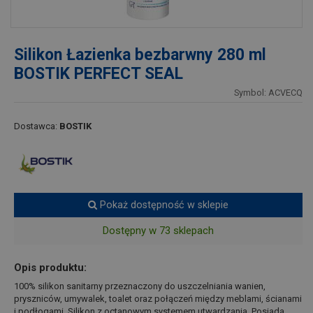
Silikon Łazienka bezbarwny 280 ml
BOSTIK PERFECT SEAL
Symbol: ACVECQ
Dostawca:
BOSTIK
Pokaż dostępność w sklepie
Dostępny w 73 sklepach
Opis produktu:
100% silikon sanitarny przeznaczony do uszczelniania wanien,
pryszniców, umywalek, toalet oraz połączeń między meblami, ścianami
i podłogami. Silikon z octanowym systemem utwardzania. Posiada