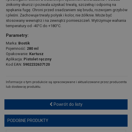
znikomy skurcz i pozwala uzyskać trwałą, szczelną i odporną na
spękania fugę. Chroni przed osadzaniem się brudu, rozwojem grzybów
i pleśni. Zachowuje trwały połysk i kolor, nie żółknie. Może być
stosowany wewnątrz i na zewnątrz pomieszczeń. Wytrzymuje wahania
temperatury od -40°C do +180°C.
Parametry:
Marka:
Bostik
Pojemność:
280 ml
Opakowanie:
Kartusz
Aplikacja:
Pistolet ręczny
Kod EAN:
5902232637120
Informacje o tym produkcie są opracowywane i aktualizowane przez producenta
lub dostawcę produktu.
Powrót do listy
PODOBNE PRODUKTY