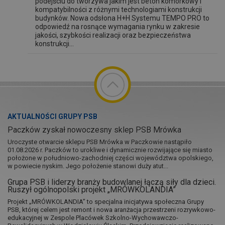
podejściu do tworzywa jakim jest beton komórkowy i
kompatybilności z różnymi technologiami konstrukcji
budynków. Nowa odsłona H+H Systemu TEMPO PRO to
odpowiedź na rosnące wymagania rynku w zakresie
jakości, szybkości realizacji oraz bezpieczeństwa
konstrukcji...
AKTUALNOŚCI GRUPY PSB
Paczków zyskał nowoczesny sklep PSB Mrówka
Uroczyste otwarcie sklepu PSB Mrówka w Paczkowie nastąpiło
01.08.2026 r. Paczków to urokliwe i dynamicznie rozwijające się miasto
położone w południowo-zachodniej części województwa opolskiego,
w powiecie nyskim. Jego położenie stanowi duży atut...
Grupa PSB i liderzy branży budowlanej łączą siły dla dzieci.
Ruszył ogólnopolski projekt „MRÓWKOLANDIA”
Projekt „MRÓWKOLANDIA” to specjalna inicjatywa społeczna Grupy
PSB, której celem jest remont i nowa aranżacja przestrzeni rozrywkowo-
edukacyjnej w Zespole Placówek Szkolno-Wychowawczo-