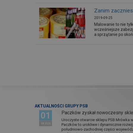
Zanim zacznies
2019-09-25
Malowanie to nie tyl
wcześniejsze zabezp
a sprzątanie po skoń
AKTUALNOŚCI GRUPY PSB
Paczków zyskał nowoczesny skl
01
Uroczyste otwarcie sklepu PSB Mrówka w 
08 2026
Paczków to urokliwe i dynamicznie rozwi
południowo-zachodniej części wojewódz