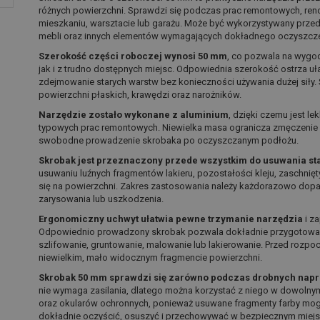
różnych powierzchni. Sprawdzi się podczas prac remontowych, r
mieszkaniu, warsztacie lub garażu. Może być wykorzystywany prze
mebli oraz innych elementów wymagających dokładnego oczyszcze
Szerokość części roboczej wynosi 50 mm
, co pozwala na wygo
jak i z trudno dostępnych miejsc. Odpowiednia szerokość ostrza uł
zdejmowanie starych warstw bez konieczności używania dużej siły
powierzchni płaskich, krawędzi oraz narożników.
Narzędzie zostało wykonane z aluminium
, dzięki czemu jest l
typowych prac remontowych. Niewielka masa ogranicza zmęczenie 
swobodne prowadzenie skrobaka po oczyszczanym podłożu.
Skrobak jest przeznaczony przede wszystkim do usuwania st
usuwaniu luźnych fragmentów lakieru, pozostałości kleju, zaschnię
się na powierzchni. Zakres zastosowania należy każdorazowo dop
zarysowania lub uszkodzenia.
Ergonomiczny uchwyt ułatwia pewne trzymanie narzędzia
i z
Odpowiednio prowadzony skrobak pozwala dokładnie przygotować 
szlifowanie, gruntowanie, malowanie lub lakierowanie. Przed rozpo
niewielkim, mało widocznym fragmencie powierzchni.
Skrobak 50 mm sprawdzi się zarówno podczas drobnych napra
nie wymaga zasilania, dlatego można korzystać z niego w dowolnym
oraz okularów ochronnych, ponieważ usuwane fragmenty farby mogą
dokładnie oczyścić, osuszyć i przechowywać w bezpiecznym miejsc