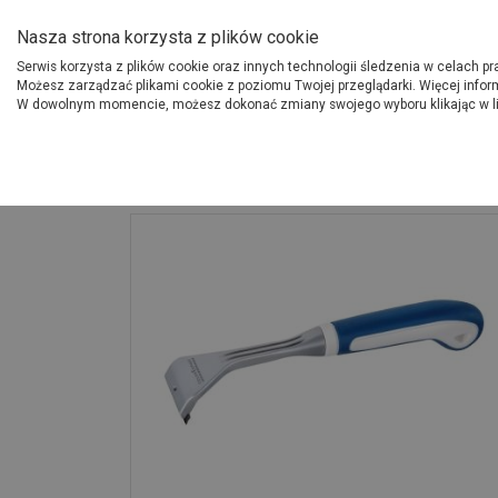
O Grupie PSB
Dostawcy
Jak dołąc
Nasza strona korzysta z plików cookie
Serwis korzysta z plików cookie oraz innych technologii śledzenia w celach p
Gdzi
Produkty
Możesz zarządzać plikami cookie z poziomu Twojej przeglądarki. Więcej infor
W dowolnym momencie, możesz dokonać zmiany swojego wyboru klikając w l
Strona główna
Narzędzia
Skrobak do farb 50 mm aluminium, uchwyt