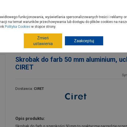
zyć do PSB?
Budowa domu - krok po kroku
Dla Fachowców
Dom N
rawidłowego funkcjonowania, wyświetlania spersonalizowanych treści i reklamy or
e kupisz
Porady
macji na temat warunków przechowywania lub dostępu do plików cookies na naszej
ink
Polityka Cookies
w stopce strony.
Zmień
Narzędzia ręczne, warsztat
Zaakceptuj
Narzędzia skrawające, ściera
ustawienia
 2 CIRET
Skrobak do farb 50 mm aluminium, uc
CIRET
Sy
Dostawca:
CIRET
Opis produktu:
Skrobak do farb o szerokości 50 mm to praktyczne narzędzie prze