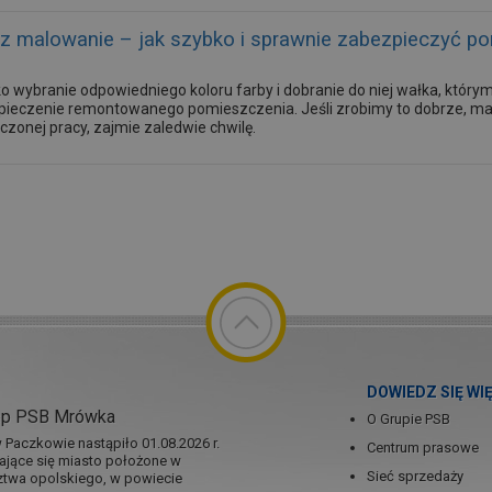
z malowanie – jak szybko i sprawnie zabezpieczyć p
ko wybranie odpowiedniego koloru farby i dobranie do niej wałka, któr
ieczenie remontowanego pomieszczenia. Jeśli zrobimy to dobrze, mal
czonej pracy, zajmie zaledwie chwilę.
DOWIEDZ SIĘ WI
ep PSB Mrówka
O Grupie PSB
Paczkowie nastąpiło 01.08.2026 r.
Centrum prasowe
jające się miasto położone w
Sieć sprzedaży
twa opolskiego, w powiecie