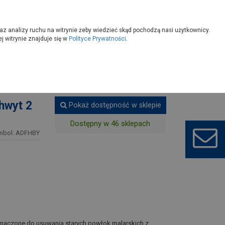
owoczesny
Wybierz sklep
az analizy ruchu na witrynie żeby wiedzieć skąd pochodzą nasi użytkownicy.
 witrynie znajduje się w
Polityce Prywatności
.
jące
Skrobaki
hwyt 2
Pokaż dostępność w sklepie
Dostępny w 46 sklepach
mbol: ADFHBY
znaczone do usuwania starych powłok malarskich z