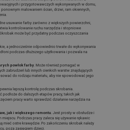
enowacyjnych i przygotowawczych wykonywanych w domu,
d ponownym malowaniem ścian, drzwi, ram okiennych,
nia.
dne usuwanie farby zarówno z większych powierzchni,
atwia kontrolowanie ruchu narzędzia i stopniowe
. Skrobak może być przydatny podczas oczyszczania
ekkie, a jednocześnie odpowiednio trwałe do wykonywania
dłoni podczas dłuższego użytkowania i pozwala na
arych powłok farby
. Może również pomagać w
tych zabrudzeń lub innych cienkich warstw znajdujących
asować do rodzaju materiału, aby nie spowodować jego
apewnia lepszą kontrolę podczas skrobania.
podłoże do dalszych etapów pracy, takich jak
częciem pracy warto sprawdzić działanie narzędzia na
w, jak i większego remontu
. Jest prosty w obsłudze i
 miejscu. Podczas pracy zaleca się używanie rękawic
 mieć ostre krawędzie. Po zakończeniu skrobak należy
u, poza zasięgiem dzieci.