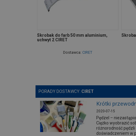
Skrobak do farb 50 mm aluminium,
Skroba
uchwyt 2 CIRET
Dostawca:
CIRET
PORADY DOSTAWCY:
CIRET
Krótki przewodn
2020-07-15
Pędzel – niezastąpi
Ciężko wyobrazić sob
różnorodność pędzli
doświadczeniem w pr