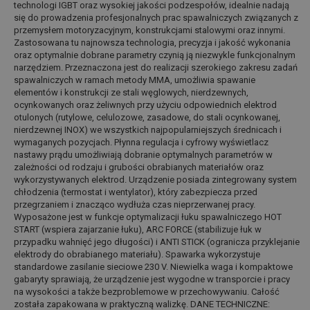
technologi IGBT oraz wysokiej jakości podzespołów, idealnie nadają
się do prowadzenia profesjonalnych prac spawalniczych związanych z
przemysłem motoryzacyjnym, konstrukcjami stalowymi oraz innymi.
Zastosowana tu najnowsza technologia, precyzja i jakość wykonania
oraz optymalnie dobrane parametry czynią ją niezwykle funkcjonalnym
narzędziem. Przeznaczona jest do realizacji szerokiego zakresu zadań
spawalniczych w ramach metody MMA, umożliwia spawanie
elementów i konstrukcji ze stali węglowych, nierdzewnych,
ocynkowanych oraz żeliwnych przy użyciu odpowiednich elektrod
otulonych (rutylowe, celulozowe, zasadowe, do stali ocynkowanej,
nierdzewnej INOX) we wszystkich najpopularniejszych średnicach i
wymaganych pozycjach. Płynna regulacja i cyfrowy wyświetlacz
nastawy prądu umożliwiają dobranie optymalnych parametrów w
zależności od rodzaju i grubości obrabianych materiałów oraz
wykorzystywanych elektrod. Urządzenie posiada zintegrowany system
chłodzenia (termostat i wentylator), który zabezpiecza przed
przegrzaniem i znacząco wydłuża czas nieprzerwanej pracy.
Wyposażone jest w funkcje optymalizacji łuku spawalniczego HOT
START (wspiera zajarzanie łuku), ARC FORCE (stabilizuje łuk w
przypadku wahnięć jego długości) i ANTI STICK (ogranicza przyklejanie
elektrody do obrabianego materiału). Spawarka wykorzystuje
standardowe zasilanie sieciowe 230 V. Niewielka waga i kompaktowe
gabaryty sprawiają, że urządzenie jest wygodne w transporcie i pracy
na wysokości a także bezproblemowe w przechowywaniu. Całość
została zapakowana w praktyczną walizkę. DANE TECHNICZNE: