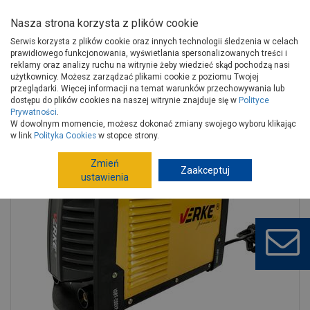
Nasza strona korzysta z plików cookie
Serwis korzysta z plików cookie oraz innych technologii śledzenia w celach
prawidłowego funkcjonowania, wyświetlania spersonalizowanych treści i
reklamy oraz analizy ruchu na witrynie żeby wiedzieć skąd pochodzą nasi
użytkownicy. Możesz zarządzać plikami cookie z poziomu Twojej
Strona główna
Narzędzia
Elektronarzędzia, osprzęt
przeglądarki. Więcej informacji na temat warunków przechowywania lub
Spawarki
Spawarki
dostępu do plików cookies na naszej witrynie znajduje się w
Polityce
Prywatności
.
Spawarka inwertorowa IGBT-200VP VERKE
W dowolnym momencie, możesz dokonać zmiany swojego wyboru klikając
w link
Polityka Cookies
w stopce strony.
Zmień
Zaakceptuj
ustawienia