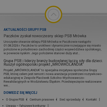
AKTUALNOŚCI GRUPY PSB
Paczków zyskał nowoczesny sklep PSB Mrówka
Uroczyste otwarcie sklepu PSB Mrówka w Paczkowie nastąpiło
01.08.2026 r. Paczków to urokliwe i dynamicznie rozwijające się miasto
położone w południowo-zachodniej części województwa opolskiego,
w powiecie nyskim. Jego położenie stanowi duży atut...
Grupa PSB i liderzy branży budowlanej łączą siły dla dzieci.
Ruszył ogólnopolski projekt „MRÓWKOLANDIA”
Projekt „MRÓWKOLANDIA” to specjalna inicjatywa społeczna Grupy
PSB, której celem jest remont i nowa aranżacja przestrzeni rozrywkowo-
edukacyjnej w Zespole Placówek Szkolno-Wychowawczo-
Rewalidacyjnych w Wodzisławiu Śląskim. Przedsięwzięcie realizowane
we...
DOWIEDZ SIĘ WIĘCEJ
O Grupie PSB
Centrum prasowe
Sieć sprzedaży
Kontakt
Uwaga – fałszywe konkursy