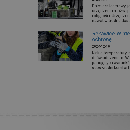
Dalmierz laserowy, j
urządzeniu można pr
i objętości. Urządze
nawet w trudno dostę
Rękawice Winte
ochronę
2024-12-10
Niskie temperatury 
doświadczeniem. W z
panujących warunkó
odpowiedni komfort c