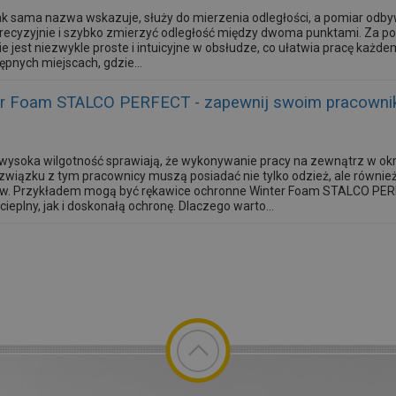
ak sama nazwa wskazuje, służy do mierzenia odległości, a pomiar odby
ecyzyjnie i szybko zmierzyć odległość między dwoma punktami. Za p
nie jest niezwykle proste i intuicyjne w obsłudze, co ułatwia pracę każ
pnych miejscach, gdzie...
r Foam STALCO PERFECT - zapewnij swoim pracowniko
i wysoka wilgotność sprawiają, że wykonywanie pracy na zewnątrz w ok
wiązku z tym pracownicy muszą posiadać nie tylko odzież, ale równie
w. Przykładem mogą być rękawice ochronne Winter Foam STALCO PERF
ieplny, jak i doskonałą ochronę. Dlaczego warto...