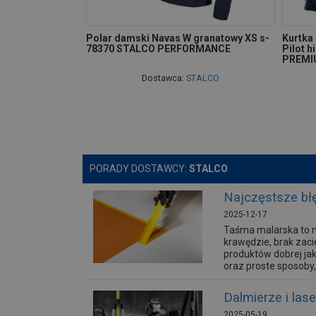
Polar damski Navas W granatowy XS s-
Kurtka
78370 STALCO PERFORMANCE
Pilot h
PREMI
Dostawca:
STALCO
PORADY DOSTAWCY:
STALCO
Najczęstsze błę
2025-12-17
Taśma malarska to n
krawędzie, brak zaci
produktów dobrej jak
oraz proste sposoby, 
Dalmierze i las
2025-05-19