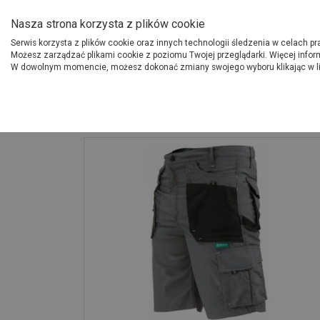
O Grupie PSB
Dostawcy
Jak dołąc
Nasza strona korzysta z plików cookie
Serwis korzysta z plików cookie oraz innych technologii śledzenia w celach p
Gdzi
Produkty
Możesz zarządzać plikami cookie z poziomu Twojej przeglądarki. Więcej infor
W dowolnym momencie, możesz dokonać zmiany swojego wyboru klikając w l
Strona główna
Narzędzia
Spodnie robocze - szorty Basic line XXXX