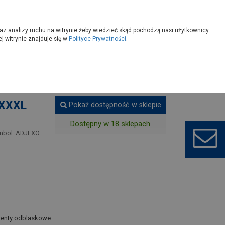
owoczesny
Wybierz sklep
az analizy ruchu na witrynie żeby wiedzieć skąd pochodzą nasi użytkownicy.
 witrynie znajduje się w
Polityce Prywatności
.
a
XXXXL
Pokaż dostępność w sklepie
Dostępny w 18 sklepach
mbol: ADJLXO
ementy odblaskowe