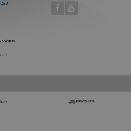
ĘCEJ
konkursy
urami
okies