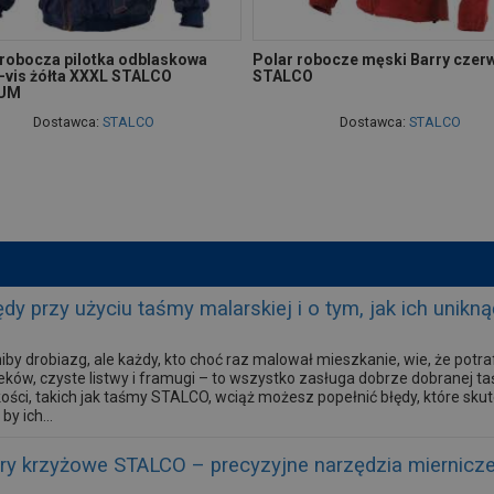
 robocza pilotka odblaskowa
Polar robocze męski Barry czer
i-vis żółta XXXL STALCO
STALCO
UM
Dostawca:
STALCO
Dostawca:
STALCO
dy przy użyciu taśmy malarskiej i o tym, jak ich unikną
iby drobiazg, ale każdy, kto choć raz malował mieszkanie, wie, że po
eków, czyste listwy i framugi – to wszystko zasługa dobrze dobranej ta
ości, takich jak taśmy STALCO, wciąż możesz popełnić błędy, które skut
by ich...
ery krzyżowe STALCO – precyzyjne narzędzia miernicz