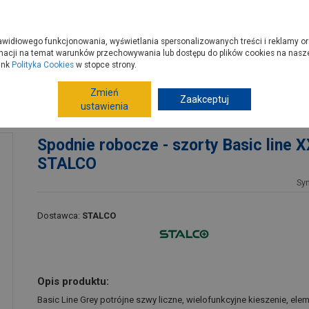
zyć do PSB?
Budowa domu - krok po kroku
Dla Fachowców
Dom N
rawidłowego funkcjonowania, wyświetlania spersonalizowanych treści i reklamy or
e kupisz
Porady
macji na temat warunków przechowywania lub dostępu do plików cookies na naszej
ink
Polityka Cookies
w stopce strony.
Zmień
Artykuły BHP
Odzież ochronna
Zaakceptuj
Odzież ochronn
ustawienia
L STALCO
Spodnie robocze - szorty Basic line 
STALCO
Sy
Dostawca:
STALCO
Opis produktu:
Basic Line Grey potrójne szwy liczne, wielofunkcyjne kieszenie, el