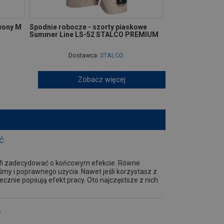
wony M
Spodnie robocze - szorty piaskowe
Summer Line LS-52 STALCO PREMIUM
Dostawca:
STALCO
Zobacz więcej
ć
trafi zadecydować o końcowym efekcie. Równe
śmy i poprawnego użycia. Nawet jeśli korzystasz z
ecznie popsują efekt pracy. Oto najczęstsze z nich
e