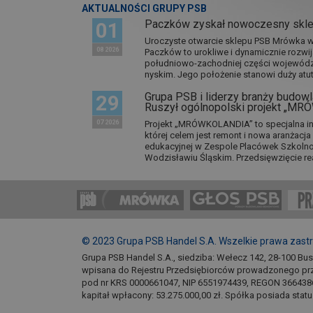
AKTUALNOŚCI GRUPY PSB
Paczków zyskał nowoczesny skl
01
Uroczyste otwarcie sklepu PSB Mrówka w 
08 2026
Paczków to urokliwe i dynamicznie rozwi
południowo-zachodniej części wojewódz
nyskim. Jego położenie stanowi duży atut.
Grupa PSB i liderzy branży budowla
29
Ruszył ogólnopolski projekt „M
07 2026
Projekt „MRÓWKOLANDIA” to specjalna in
której celem jest remont i nowa aranżacj
edukacyjnej w Zespole Placówek Szkol
Wodzisławiu Śląskim. Przedsięwzięcie re
© 2023 Grupa PSB Handel S.A. Wszelkie prawa zast
Grupa PSB Handel S.A., siedziba: Wełecz 142, 28-100 Bu
wpisana do Rejestru Przedsiębiorców prowadzonego pr
pod nr KRS 0000661047, NIP 6551974439, REGON 366438
kapitał wpłacony: 53.275.000,00 zł. Spółka posiada stat