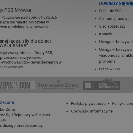
DOWIEDZ SIĘ WI
ep PSB Mrówka
O Grupie PSB
Paczkowie nastąpiło 01.08.2026 r.
Centrum prasowe
jające się miasto położone w
Sieć sprzedaży
twa opolskiego, w powiecie
..
Kontakt
nej łączą siły dla dzieci.
Uwaga – fałszywe 
RÓWKOLANDIA”
Uwaga – fałszywe
icjatywa społeczna Grupy PSB,
wiadomości z fakt
a przestrzeni rozrywkowo-
proforma
no-Wychowawczo-Rewalidacyjnych w
alizowane we...
Praca w PSB
rzeżone.
Polityka prywatności
Polityka co
sko-Zdrój
Obowiązki informacyjne
zez Sąd Rejonowy w Kielcach
684,
us dużego przedsiębiorcy.