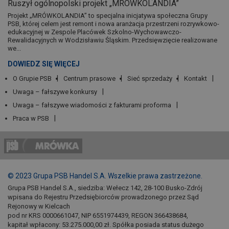
Ruszył ogólnopolski projekt „MRÓWKOLANDIA”
Projekt „MRÓWKOLANDIA” to specjalna inicjatywa społeczna Grupy
PSB, której celem jest remont i nowa aranżacja przestrzeni rozrywkowo-
edukacyjnej w Zespole Placówek Szkolno-Wychowawczo-
Rewalidacyjnych w Wodzisławiu Śląskim. Przedsięwzięcie realizowane
we...
DOWIEDZ SIĘ WIĘCEJ
O Grupie PSB
Centrum prasowe
Sieć sprzedaży
Kontakt
Uwaga – fałszywe konkursy
Uwaga – fałszywe wiadomości z fakturami proforma
Praca w PSB
© 2023 Grupa PSB Handel S.A. Wszelkie prawa zastrzeżone.
Grupa PSB Handel S.A., siedziba: Wełecz 142, 28-100 Busko-Zdrój
wpisana do Rejestru Przedsiębiorców prowadzonego przez Sąd
Rejonowy w Kielcach
pod nr KRS 0000661047, NIP 6551974439, REGON 366438684,
kapitał wpłacony: 53.275.000,00 zł. Spółka posiada status dużego