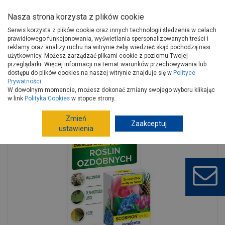
Nasza strona korzysta z plików cookie
Serwis korzysta z plików cookie oraz innych technologii śledzenia w celach
prawidłowego funkcjonowania, wyświetlania spersonalizowanych treści i
reklamy oraz analizy ruchu na witrynie żeby wiedzieć skąd pochodzą nasi
użytkownicy. Możesz zarządzać plikami cookie z poziomu Twojej
Strona główna
Wokół domu
Ogród, hobby
przeglądarki. Więcej informacji na temat warunków przechowywania lub
Uprawa, pielęgnacja roślin
Środki ochrony roślin
dostępu do plików cookies na naszej witrynie znajduje się w
Polityce
Prywatności
.
Środek grzybobójczy Scorpion 325 SC 0,05 L AGRECOL
W dowolnym momencie, możesz dokonać zmiany swojego wyboru klikając
w link
Polityka Cookies
w stopce strony.
Zmień
Zaakceptuj
ustawienia