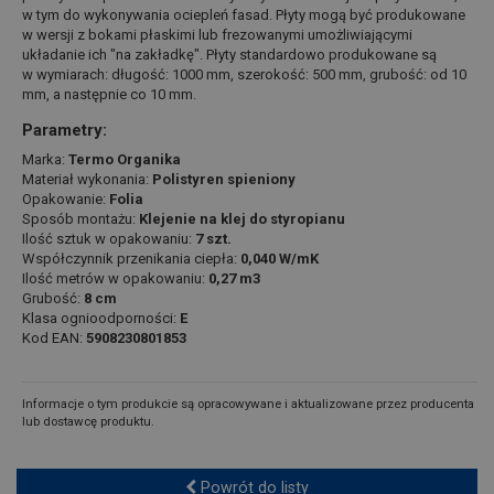
w tym do wykonywania ociepleń fasad. Płyty mogą być produkowane
w wersji z bokami płaskimi lub frezowanymi umożliwiającymi
układanie ich "na zakładkę". Płyty standardowo produkowane są
w wymiarach: długość: 1000 mm, szerokość: 500 mm, grubość: od 10
mm, a następnie co 10 mm.
Parametry:
Marka:
Termo Organika
Materiał wykonania:
Polistyren spieniony
Opakowanie:
Folia
Sposób montażu:
Klejenie na klej do styropianu
Ilość sztuk w opakowaniu:
7 szt.
Współczynnik przenikania ciepła:
0,040 W/mK
Ilość metrów w opakowaniu:
0,27 m3
Grubość:
8 cm
Klasa ognioodporności:
E
Kod EAN:
5908230801853
Informacje o tym produkcie są opracowywane i aktualizowane przez producenta
lub dostawcę produktu.
Powrót do listy