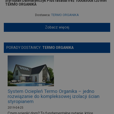
Styropian Dalmatyńczyk Plus fasada frez 1000x500x120 mm
TERMO ORGANIKA
Dostawca:
TERMO ORGANIKA
Zobacz więcej
PORADY DOSTAWCY:
TERMO ORGANIKA
System Ociepleń Termo Organika – jedno
rozwiązanie do kompleksowej izolacji ścian
styropianem
2019-04-25
Czym ocieplić dom? To fundamentalne pytanie, które