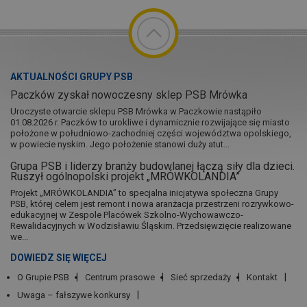
AKTUALNOŚCI GRUPY PSB
Paczków zyskał nowoczesny sklep PSB Mrówka
Uroczyste otwarcie sklepu PSB Mrówka w Paczkowie nastąpiło
01.08.2026 r. Paczków to urokliwe i dynamicznie rozwijające się miasto
położone w południowo-zachodniej części województwa opolskiego,
w powiecie nyskim. Jego położenie stanowi duży atut...
Grupa PSB i liderzy branży budowlanej łączą siły dla dzieci.
Ruszył ogólnopolski projekt „MRÓWKOLANDIA”
Projekt „MRÓWKOLANDIA” to specjalna inicjatywa społeczna Grupy
PSB, której celem jest remont i nowa aranżacja przestrzeni rozrywkowo-
edukacyjnej w Zespole Placówek Szkolno-Wychowawczo-
Rewalidacyjnych w Wodzisławiu Śląskim. Przedsięwzięcie realizowane
we...
DOWIEDZ SIĘ WIĘCEJ
O Grupie PSB
Centrum prasowe
Sieć sprzedaży
Kontakt
Uwaga – fałszywe konkursy