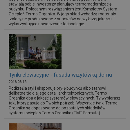
stawiają sobie inwestorzy planujący termomodernizację
budynku. Polecanym rozwiązaniem jest Kompletny System
Ociepleń Termo Organika. W jego skład wchodzą materiały
izolacyjne produkowane z surowców najwyższej jakości i
wykorzystujące nowoczesne technologie.
Tynki elewacyjne - fasada wizytówką domu
2018-08-13
Podkreśla styl i eksponuje bryłę budynku albo stanowi
delikatne tło dla jego detali architektonicznych. Termo
Organika dba o jakość systemów elewacyjnych. Ty wybierasz
taki, który pasuje do Twoich potrzeb. Wszystkie tynki Termo
Organika są dopasowane do pozostałych składników
systemu ociepleń Termo Organika (TMT Formuła).