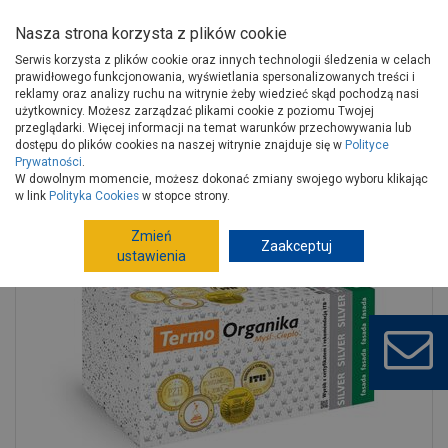
Nasza strona korzysta z plików cookie
Serwis korzysta z plików cookie oraz innych technologii śledzenia w celach
prawidłowego funkcjonowania, wyświetlania spersonalizowanych treści i
reklamy oraz analizy ruchu na witrynie żeby wiedzieć skąd pochodzą nasi
użytkownicy. Możesz zarządzać plikami cookie z poziomu Twojej
Strona główna
Budowa i remont
Termoizolacje
przeglądarki. Więcej informacji na temat warunków przechowywania lub
Styropiany
Styropian do ścian
dostępu do plików cookies na naszej witrynie znajduje się w
Polityce
Prywatności
.
Styropian Silver fasada 8 cm Frez 1000x500x80 mm TERMO
W dowolnym momencie, możesz dokonać zmiany swojego wyboru klikając
ORGANIKA
w link
Polityka Cookies
w stopce strony.
Zmień
Zaakceptuj
ustawienia