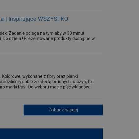
wka | Inspirujące WSZYSTKO
esiek. Zadanie polega na tym aby w 30 minut
vi. Do dzieła ! Prezentowane produkty dostępne w
. Kolorowe, wykonane z fibry oraz pianki
radziliśmy sobie ze stertą brudnych naczyń, to i
Puro marki Ravi. Do wyboru macie pięć wkładów:
Zobacz więcej