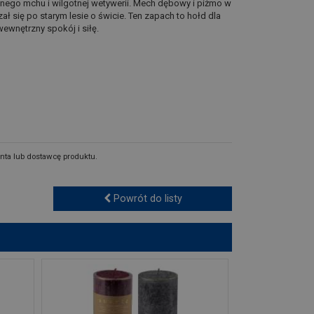
ełnego mchu i wilgotnej wetywerii. Mech dębowy i piżmo w
ł się po starym lesie o świcie. Ten zapach to hołd dla
wewnętrzny spokój i siłę.
nta lub dostawcę produktu.
Powrót do listy