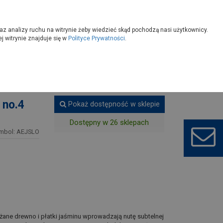
owoczesny
Wybierz sklep
az analizy ruchu na witrynie żeby wiedzieć skąd pochodzą nasi użytkownicy.
 witrynie znajduje się w
Polityce Prywatności
.
 no.4
Pokaż dostępność w sklepie
Dostępny w 26 sklepach
mbol: AEJSLO
żane drewno i płatki jaśminu wprowadzają nutę subtelnej