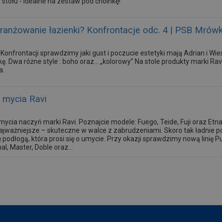
 stołu - idealne na zestaw pod choinkę!
aranżowanie łazienki? Konfrontacje odc. 4 | PSB Mró
Konfrontacji sprawdzimy jaki gust i poczucie estetyki mają Adrian i Wi
. Dwa różne style : boho oraz... „kolorowy” Na stole produkty marki Ra
a.
 mycia Ravi
mycia naczyń marki Ravi. Poznajcie modele: Fuego, Teide, Fuji oraz Etna
najważniejsze – skuteczne w walce z zabrudzeniami. Skoro tak ładnie po
 podłogą, która prosi się o umycie. Przy okazji sprawdzimy nową linię 
l, Master, Doble oraz...