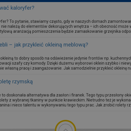
wać kaloryfer?
ryfer? To pytanie, stawiamy często, gdy w naszych domach zamontowan
 nie należą do elementów dekorujących wnętrza – ich obecność może w
tylową aranżacją pomieszczenia będzie zamaskowanie grzejnika odp
ebli – jak przykleić okleiną meblową?
i okleiną to dobry sposób na odświeżenie jedynie frontów np. kuchenny
owacji szafy czy komody. Dzięki dużemu wyborowi oklein szybko i n
nie własną pracę i zaangażowanie. Jak samodzielnie przykleić okleinę 
oletę rzymską
 to doskonała alternatywa dla zasłon i firanek. Tego typu przesłony o
rolety z wybranej tkaniny w punkcie krawieckim. Nietrudno też je wykona
nina i nieco talentu w wykonywaniu tego typu prac. Jak zrobić rolety r