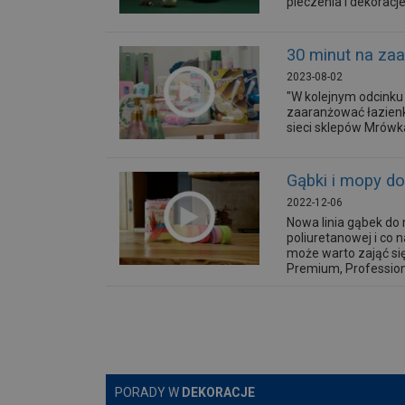
pieczenia i dekoracje
30 minut na za
2023-08-02
"W kolejnym odcinku 
zaaranżować łazienkę
sieci sklepów Mrówk
Gąbki i mopy do
2022-12-06
Nowa linia gąbek do 
poliuretanowej i co 
może warto zająć się
Premium, Professiona
PORADY W
DEKORACJE