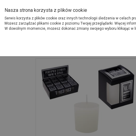
O Grupie PSB
Dostawcy
Jak dołąc
Nasza strona korzysta z plików cookie
Serwis korzysta z plików cookie oraz innych technologii śledzenia w celach p
Gdzi
Produkty
Możesz zarządzać plikami cookie z poziomu Twojej przeglądarki. Więcej infor
W dowolnym momencie, możesz dokonać zmiany swojego wyboru klikając w l
Strona główna
Wyposażenie
Świeczka perfumowana Home & Style no.