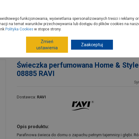
zyć do PSB?
Budowa domu - krok po kroku
Dla Fachowców
Dom N
rawidłowego funkcjonowania, wyświetlania spersonalizowanych treści i reklamy or
e kupisz
Porady
macji na temat warunków przechowywania lub dostępu do plików cookies na naszej
ink
Polityka Cookies
w stopce strony.
Zmień
Dekoracje
Dekoracja wnętrz
Zaakceptuj
Świece
ustawienia
4 08885 RAVI
Świeczka perfumowana Home & Style
08885 RAVI
Sy
Dostawca:
RAVI
Opis produktu:
Parafinowa świeca do domu o zapachu pełnym tajemnicy i głębi. Ró