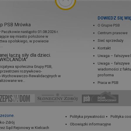
DOWIEDZ SIĘ WI
ep PSB Mrówka
O Grupie PSB
Paczkowie nastąpiło 01.08.2026 r.
Centrum prasowe
jające się miasto położone w
Sieć sprzedaży
twa opolskiego, w powiecie
..
Kontakt
nej łączą siły dla dzieci.
Uwaga – fałszywe 
RÓWKOLANDIA”
Uwaga – fałszywe
icjatywa społeczna Grupy PSB,
wiadomości z fakt
a przestrzeni rozrywkowo-
proforma
no-Wychowawczo-Rewalidacyjnych w
alizowane we...
Praca w PSB
rzeżone.
Polityka prywatności
Polityka co
sko-Zdrój
Obowiązki informacyjne
zez Sąd Rejonowy w Kielcach