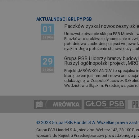
AKTUALNOŚCI GRUPY PSB
Paczków zyskał nowoczesny skl
01
Uroczyste otwarcie sklepu PSB Mrówka w 
08 2026
Paczków to urokliwe i dynamicznie rozwi
południowo-zachodniej części wojewódz
nyskim. Jego położenie stanowi duży atut.
Grupa PSB i liderzy branży budowla
29
Ruszył ogólnopolski projekt „M
07 2026
Projekt „MRÓWKOLANDIA” to specjalna in
której celem jest remont i nowa aranżacj
edukacyjnej w Zespole Placówek Szkol
Wodzisławiu Śląskim. Przedsięwzięcie re
© 2023 Grupa PSB Handel S.A. Wszelkie prawa zast
Grupa PSB Handel S.A., siedziba: Wełecz 142, 28-100 Bu
wpisana do Rejestru Przedsiębiorców prowadzonego pr