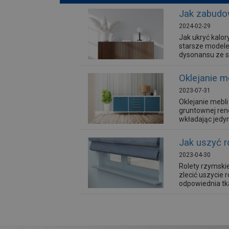
Jak zabudo
2024-02-29
Jak ukryć kalo
starsze modele
dysonansu ze s
Oklejanie m
2023-07-31
Oklejanie mebl
gruntownej ren
wkładając jedy
Jak uszyć r
2023-04-30
Rolety rzymskie
zlecić uszycie 
odpowiednia tka