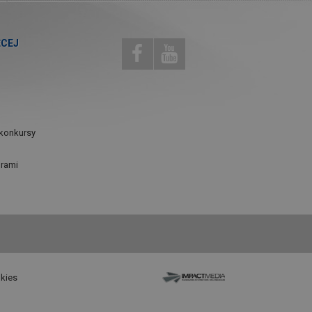
ĘCEJ
konkursy
urami
okies