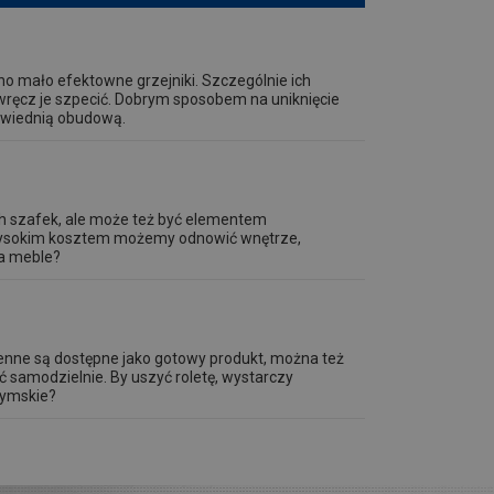
o mało efektowne grzejniki. Szczególnie ich
ręcz je szpecić. Dobrym sposobem na uniknięcie
owiednią obudową.
ch szafek, ale może też być elementem
iewysokim kosztem możemy odnowić wnętrze,
na meble?
kienne są dostępne jako gotowy produkt, można też
ć samodzielnie. By uszyć roletę, wystarczy
zymskie?