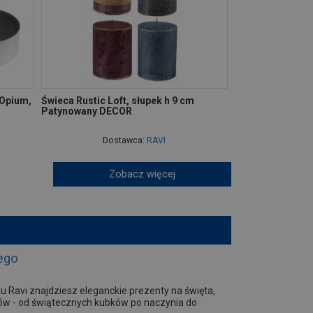
Opium,
Świeca Rustic Loft, słupek h 9 cm
Patynowany DECOR
Dostawca:
RAVI
Zobacz więcej
ego
Ravi znajdziesz eleganckie prezenty na święta,
któw - od świątecznych kubków po naczynia do