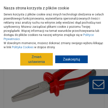
Nasza strona korzysta z plików cookie
Serwis korzysta z plików cookie oraz innych technologii śledzenia w celach
prawidłowego funkcjonowania, wyświetlania spersonalizowanych treści i
reklamy oraz analizy ruchu na witrynie żeby wiedzieć skąd pochodzą nasi
użytkownicy. Możesz zarządzać plikami cookie z poziomu Twojej
Strona główna
Narzędzia
Narzędzia ręczne, warsztat
przeglądarki. Więcej informacji na temat warunków przechowywania lub
Obcęgi, szczypce
Szczypce
dostępu do plików cookies na naszej witrynie znajduje się w
Polityce
Prywatności
.
Szczypce płaskie 160 mm Soft Touch PROLINE
W dowolnym momencie, możesz dokonać zmiany swojego wyboru klikając
w link
Polityka Cookies
w stopce strony.
Zmień
Zaakceptuj
ustawienia