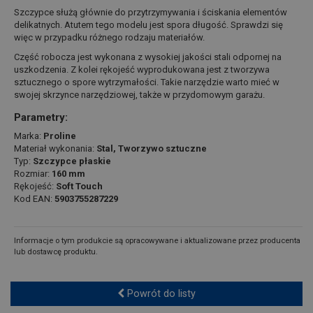
Szczypce służą głównie do przytrzymywania i ściskania elementów
delikatnych. Atutem tego modelu jest spora długość. Sprawdzi się
więc w przypadku różnego rodzaju materiałów.
Część robocza jest wykonana z wysokiej jakości stali odpornej na
uszkodzenia. Z kolei rękojeść wyprodukowana jest z tworzywa
sztucznego o spore wytrzymałości. Takie narzędzie warto mieć w
swojej skrzynce narzędziowej, także w przydomowym garażu.
Parametry:
Marka:
Proline
Materiał wykonania:
Stal, Tworzywo sztuczne
Typ:
Szczypce płaskie
Rozmiar:
160 mm
Rękojeść:
Soft Touch
Kod EAN:
5903755287229
Informacje o tym produkcie są opracowywane i aktualizowane przez producenta
lub dostawcę produktu.
Powrót do listy