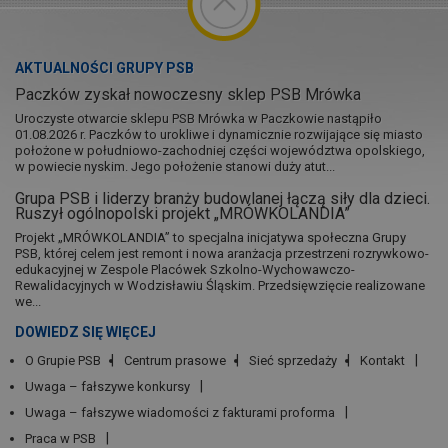
AKTUALNOŚCI GRUPY PSB
Paczków zyskał nowoczesny sklep PSB Mrówka
Uroczyste otwarcie sklepu PSB Mrówka w Paczkowie nastąpiło
01.08.2026 r. Paczków to urokliwe i dynamicznie rozwijające się miasto
położone w południowo-zachodniej części województwa opolskiego,
w powiecie nyskim. Jego położenie stanowi duży atut...
Grupa PSB i liderzy branży budowlanej łączą siły dla dzieci.
Ruszył ogólnopolski projekt „MRÓWKOLANDIA”
Projekt „MRÓWKOLANDIA” to specjalna inicjatywa społeczna Grupy
PSB, której celem jest remont i nowa aranżacja przestrzeni rozrywkowo-
edukacyjnej w Zespole Placówek Szkolno-Wychowawczo-
Rewalidacyjnych w Wodzisławiu Śląskim. Przedsięwzięcie realizowane
we...
DOWIEDZ SIĘ WIĘCEJ
O Grupie PSB
Centrum prasowe
Sieć sprzedaży
Kontakt
Uwaga – fałszywe konkursy
Uwaga – fałszywe wiadomości z fakturami proforma
Praca w PSB