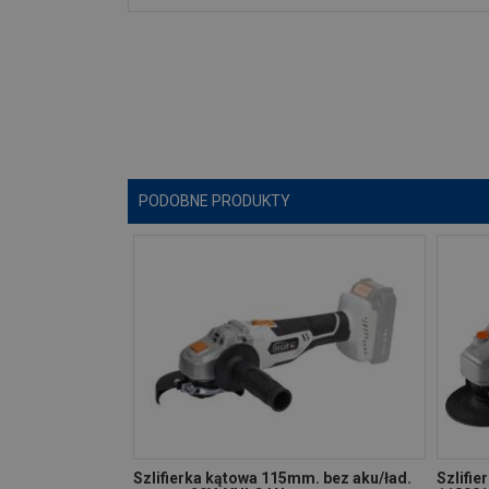
PODOBNE PRODUKTY
Szlifierka kątowa 115mm. bez aku/ład.
Szlifi