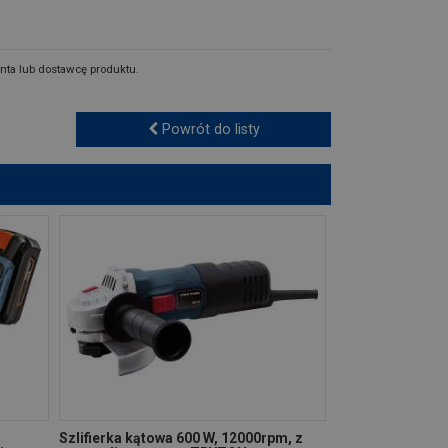
nta lub dostawcę produktu.
Powrót do listy
Szlifierka kątowa 600 W, 12000rpm, z