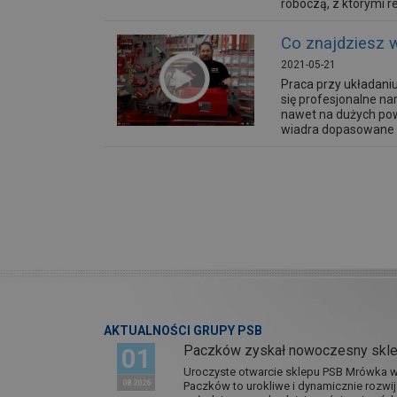
roboczą, z którymi re
Co znajdziesz 
2021-05-21
Praca przy układaniu
się profesjonalne n
nawet na dużych pow
wiadra dopasowane są
AKTUALNOŚCI GRUPY PSB
Paczków zyskał nowoczesny skl
01
Uroczyste otwarcie sklepu PSB Mrówka w 
08 2026
Paczków to urokliwe i dynamicznie rozwi