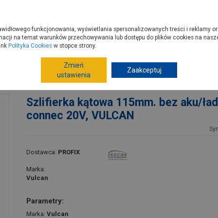
zyć do PSB?
Budowa domu - krok po kroku
Dla Fachowców
Dom N
rawidłowego funkcjonowania, wyświetlania spersonalizowanych treści i reklamy or
e kupisz
Porady
macji na temat warunków przechowywania lub dostępu do plików cookies na naszej
ink
Polityka Cookies
w stopce strony.
Zmień
Elektronarzędzia, osprzęt
Szlifierki
Zaakceptuj
Szlifierki k
ustawienia
onnec 20V, VULCAN
Szlifierka kątowa 115mm. bez aku/ład
connec 20V, VULCAN
Sy
Dostawca:
PROFIX
Marka:
Vulcan
Parametry:
Marka:
Vulcan