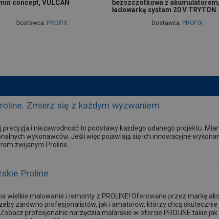
min concept, VULCAN
bezszczotkowa z akumulatorem
ładowarką system 20 V TRYTON
Dostawca:
PROFIX
Dostawca:
PROFIX
Proline. Zmierz się z każdym wyzwaniem
 precyzja i niezawodność to podstawy każdego udanego projektu. Mia
onalnych wykonawców. Jeśli więc pojawiają się ich innowacyjne wykonani
arom zwijanym Proline.
skie Proline
na wielkie malowanie i remonty z PROLINE! Oferowane przez markę akc
zeby zarówno profesjonalistów, jak i amatorów, którzy chcą skutecznie
obacz profesjonalne narzędzia malarskie w ofercie PROLINE takie jak 