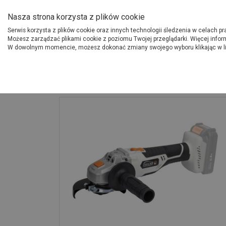
O Grupie PSB
Dostawcy
Jak dołąc
Nasza strona korzysta z plików cookie
Serwis korzysta z plików cookie oraz innych technologii śledzenia w celach p
Gdzi
Produkty
Możesz zarządzać plikami cookie z poziomu Twojej przeglądarki. Więcej infor
W dowolnym momencie, możesz dokonać zmiany swojego wyboru klikając w l
Strona główna
Narzędzia
Szlifierka kątowa 115mm. bez aku/ład. c