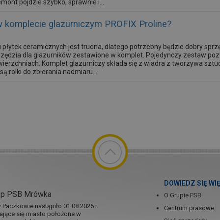
mont pójdzie szybko, sprawnie i...
w komplecie glazurniczym PROFIX Proline?
 płytek ceramicznych jest trudna, dlatego potrzebny będzie dobry sprzę
arzędzia dla glazurników zestawione w komplet. Pojedynczy zestaw p
ierzchniach. Komplet glazurniczy składa się z wiadra z tworzywa sztu
 rolki do zbierania nadmiaru...
DOWIEDZ SIĘ WI
ep PSB Mrówka
O Grupie PSB
Paczkowie nastąpiło 01.08.2026 r.
Centrum prasowe
jające się miasto położone w