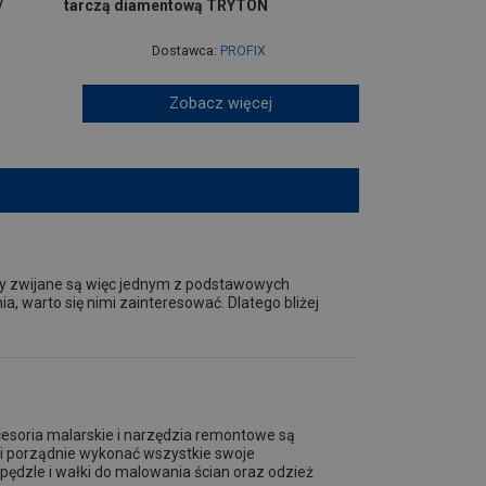
/
tarczą diamentową TRYTON
Dostawca:
PROFIX
Zobacz więcej
ry zwijane są więc jednym z podstawowych
a, warto się nimi zainteresować. Dlatego bliżej
esoria malarskie i narzędzia remontowe są
 i porządnie wykonać wszystkie swoje
pędzle i wałki do malowania ścian oraz odzież