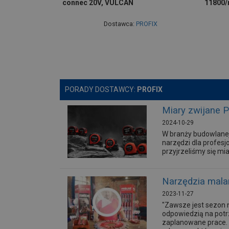
connec 20V, VULCAN
11800/
Dostawca:
PROFIX
PORADY DOSTAWCY:
PROFIX
Miary zwijane 
2024-10-29
W branży budowlanej
narzędzi dla profesj
przyjrzeliśmy się mi
Narzędzia malar
2023-11-27
"Zawsze jest sezon 
odpowiedzią na potr
zaplanowane prace. Z