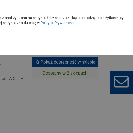
owoczesny
Wybierz sklep
az analizy ruchu na witrynie żeby wiedzieć skąd pochodzą nasi użytkownicy.
 witrynie znajduje się w
Polityce Prywatności
.
ątowe
.
Pokaż dostępność w sklepie
Dostępny w 2 sklepach
mbol: ADUJLH