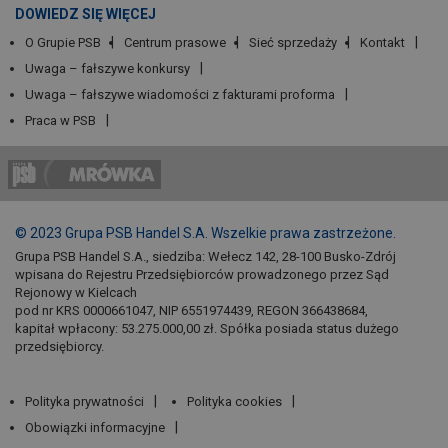
DOWIEDZ SIĘ WIĘCEJ
O Grupie PSB
Centrum prasowe
Sieć sprzedaży
Kontakt
Uwaga – fałszywe konkursy
Uwaga – fałszywe wiadomości z fakturami proforma
Praca w PSB
© 2023 Grupa PSB Handel S.A. Wszelkie prawa zastrzeżone.
Grupa PSB Handel S.A., siedziba: Wełecz 142, 28-100 Busko-Zdrój
wpisana do Rejestru Przedsiębiorców prowadzonego przez Sąd
Rejonowy w Kielcach
pod nr KRS 0000661047, NIP 6551974439, REGON 366438684,
kapitał wpłacony: 53.275.000,00 zł. Spółka posiada status dużego
przedsiębiorcy.
Polityka prywatności
Polityka cookies
Obowiązki informacyjne