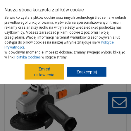
Nasza strona korzysta z plików cookie
Serwis korzysta z plików cookie oraz innych technologii śledzenia w celach
prawidłowego funkcjonowania, wyświetlania spersonalizowanych treści i
reklamy oraz analizy ruchu na witrynie żeby wiedzieć skąd pochodzą nasi
użytkownicy. Możesz zarządzać plikami cookie z poziomu Twojej
Strona główna
Narzędzia
Elektronarzędzia, osprzęt
przeglądarki. Więcej informacji na temat warunków przechowywania lub
Szlifierki
Szlifierki kątowe
dostępu do plików cookies na naszej witrynie znajduje się w
Polityce
Prywatności
.
Szlifierka kątowa 750w, 125mm, 11800/min concept, VULCAN
W dowolnym momencie, możesz dokonać zmiany swojego wyboru klikając
w link
Polityka Cookies
w stopce strony.
Zmień
Zaakceptuj
ustawienia